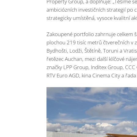
Property Group, a doplňuje: „Těšíme se
ambiciózních investičních strategií po
strategicky umístěná, vysoce kvalitní ak
Zakoupené portfolio zahrnuje celkem š
plochou 219 tisíc metrů čtverečních v
Bydhošti, Lodži, Štětíně, Toruni a Vrat
řetězec Auchan, mezi další klíčové náj
značky LPP Group, Inditex Group, CCC
RTV Euro AGD, kina Cinema City a řada