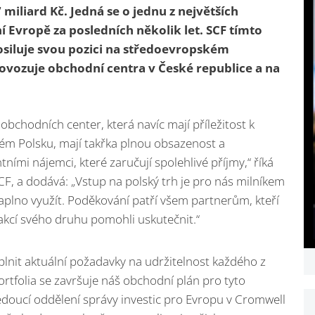
miliard Kč. Jedná se o jednu z největších
í Evropě za posledních několik let. SCF tímto
osiluje svou pozici na středoevropském
provozuje obchodní centra v České republice a na
 obchodních center, která navíc mají příležitost k
lém Polsku, mají takřka plnou obsazenost a
ími nájemci, které zaručují spolehlivé příjmy,“ říká
 SCF, a dodává: „Vstup na polský trh je pro nás milníkem
plno využít. Poděkování patří všem partnerům, kteří
sakcí svého druhu pomohli uskutečnit.“
plnit aktuální požadavky na udržitelnost každého z
tfolia se završuje náš obchodní plán pro tyto
edoucí oddělení správy investic pro Evropu v Cromwell