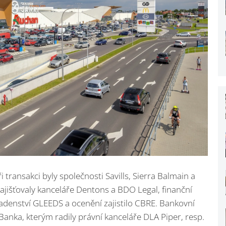
transakci byly společnosti Savills, Sierra Balmain a
jišťovaly kanceláře Dentons a BDO Legal, finanční
adenství GLEEDS a ocenění zajistilo CBRE. Bankovní
Banka, kterým radily právní kanceláře DLA Piper, resp.