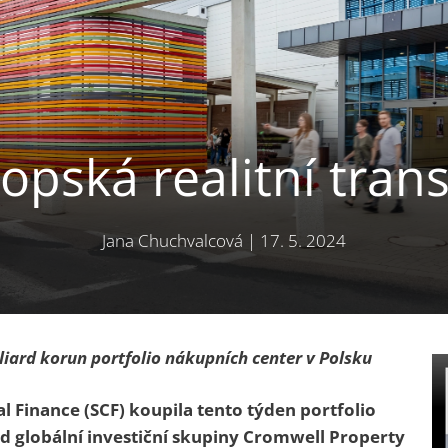
opská realitní tran
Jana Chuchvalcová
|
17. 5. 2024
liard korun portfolio nákupních center v Polsku
al Finance (SCF) koupila tento týden portfolio
d globální investiční skupiny Cromwell Property