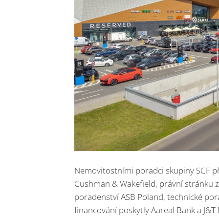
Nemovitostními poradci skupiny SCF při 
Cushman & Wakefield, právní stránku za
poradenství ASB Poland, technické por
financování poskytly Aareal Bank a J&T 