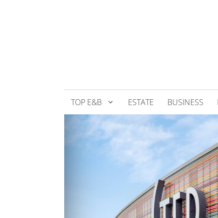
Přeskočit
na
obsah
TOP E&B
ESTATE
BUSINESS