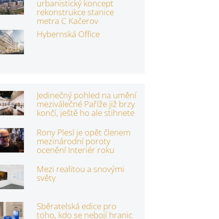
urbanistický koncept
rekonstrukce stanice
metra C Kačerov
Hybernská Office
Jedinečný pohled na umění
meziválečné Paříže již brzy
končí, ještě ho ale stihnete
Rony Plesl je opět členem
mezinárodní poroty
ocenění Interiér roku
Mezi realitou a snovými
světy
Sběratelská edice pro
toho, kdo se nebojí hranic