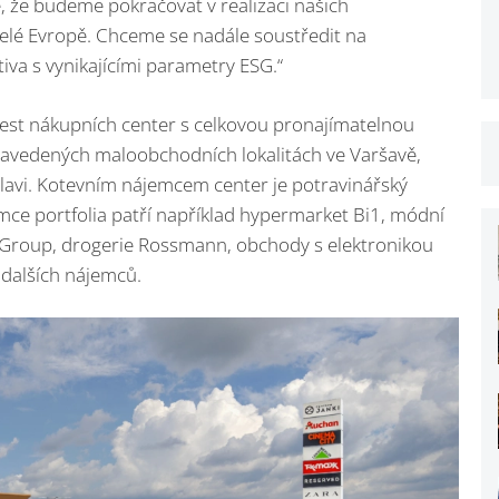
, že budeme pokračovat v realizaci našich
 celé Evropě. Chceme se nadále soustředit na
tiva s vynikajícími parametry ESG.“
est nákupních center s celkovou pronajímatelnou
 zavedených maloobchodních lokalitách ve Varšavě,
islavi. Kotevním nájemcem center je potravinářský
emce portfolia patří například hypermarket Bi1, módní
 Group, drogerie Rossmann, obchody s elektronikou
 dalších nájemců.