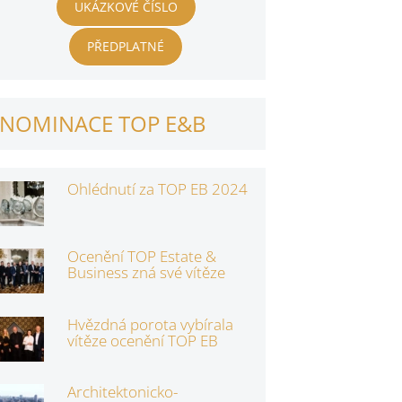
UKÁZKOVÉ ČÍSLO
PŘEDPLATNÉ
NOMINACE TOP E&B
Ohlédnutí za TOP EB 2024
Ocenění TOP Estate &
Business zná své vítěze
Hvězdná porota vybírala
vítěze ocenění TOP EB
Architektonicko-