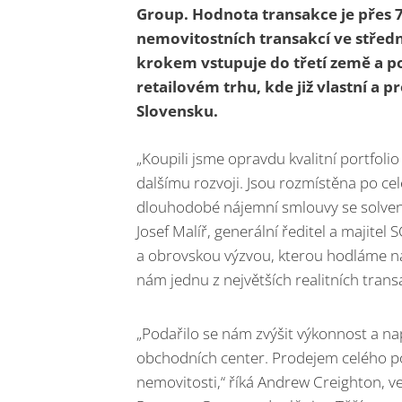
Group. Hodnota transakce je přes 7 
nemovitostních transakcí ve středn
krokem vstupuje do třetí země a p
retailovém trhu, kde již vlastní a 
Slovensku.
„Koupili jsme opravdu kvalitní portfolio
dalšímu rozvoji. Jsou rozmístěna po ce
dlouhodobé nájemní smlouvy se solventn
Josef Malíř, generální ředitel a majitel
a obrovskou výzvou, kterou hodláme na
nám jednu z největších realitních tran
„Podařilo se nám zvýšit výkonnost a na
obchodních center. Prodejem celého por
nemovitosti,“ říká Andrew Creighton, v