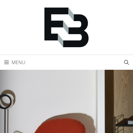
Přeskočit
na
obsah
MENU