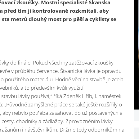
ovací zkoušky. Mostní specialisté Skanska
 a před tím ji kontrolovaně rozkmitali, aby
ři sta metrů dlouhý most pro pěší a cyklisty se
vky do finále. Pokud všechny zatěžovací zkoušky
evře v průběhu července. Štvanická lávka je opravdu
do použitého materiálu. Hodně věcí na stavbě je zcela
ebníků, a to především kvůli využití
stavbu lávky používá,“ říká Zdeněk Hřib, I. náměstek
: „Původně zamýšlené práce se také ještě rozšířily o
e, aby nebylo potřeba zasahovat do už postavených a
 cesty, chodníky a zádlažby. Zprovozněním lávky
Pražanům i návštěvníkům. Držme tedy odborníkům na