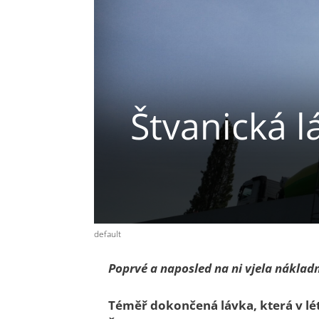
Štvanická l
default
Poprvé a naposled na ni vjela náklad
Téměř dokončená lávka, která v lét