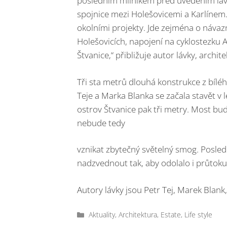
posledním milníkem před uvedením lávk
spojnice mezi Holešovicemi a Karlínem. 
okolními projekty. Jde zejména o návaz
Holešovicích, napojení na cyklostezku A2
Štvanice,“ přibližuje autor lávky, archite
Tři sta metrů dlouhá konstrukce z bíl
Teje a Marka Blanka se začala stavět v 
ostrov Štvanice pak tři metry. Most bu
nebude tedy
vznikat zbytečný světelný smog. Posle
nadzvednout tak, aby odolalo i průtoku t
Autory lávky jsou Petr Tej, Marek Blank,
Rubriky
Aktuality
,
Architektura
,
Estate
,
Life style