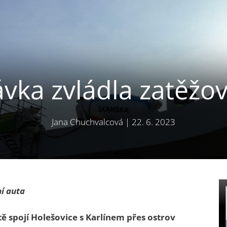
ávka zvládla zatěžo
Jana Chuchvalcová
|
22. 6. 2023
ní auta
ě spojí Holešovice s Karlínem přes ostrov