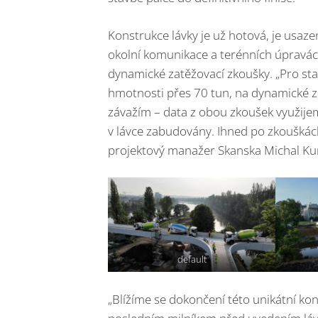
Konstrukce lávky je už hotová, je usaze
okolní komunikace a terénních úpravách.
dynamické zatěžovací zkoušky. „Pro sta
hmotnosti přes 70 tun, na dynamické 
závažím – data z obou zkoušek využije
v lávce zabudovány. Ihned po zkouškác
projektový manažer Skanska Michal Ku
default
„Blížíme se dokončení této unikátní ko