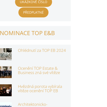
UKÁZKOVÉ ČÍSLO
PŘEDPLATNÉ
NOMINACE TOP E&B
Ohlédnutí za TOP EB 2024
Ocenění TOP Estate &
Business zná své vítěze
Hvězdná porota vybírala
vítěze ocenění TOP EB
Architektonicko-