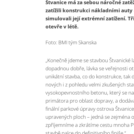
Štvanice má za sebou náročné zatěž
zatížili konstrukci nákladními auty
simulovali její extrémní zatížení. T
otevře v létě.
Foto: BMI tým Skanska
„Konečně jdeme se stavbou Štvanické lá
dopadnou dobře, lávka se veřejnosti ot
unikátní stavba, co do konstrukce, tak 
nových i z pohledu velmi zkušených stav
vysokopevnostního betonu, který se na 
primátora pro oblast dopravy, a dodává
finální parkové úpravy ostrova Štvanic
upravených ploch – jedná se zejména o
zpříjemníme a zkrátíme cestu mnoha 
stavbě palce do definitivního finiše.“