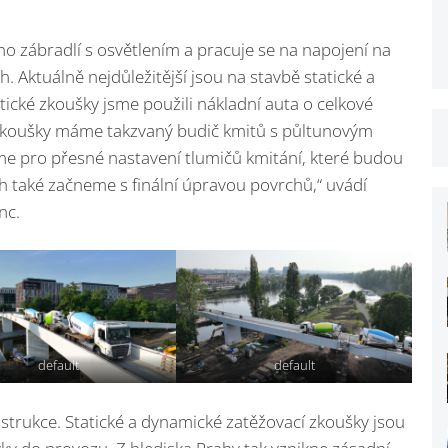
no zábradlí s osvětlením a pracuje se na napojení na
 Aktuálně nejdůležitější jsou na stavbě statické a
tické zkoušky jsme použili nákladní auta o celkové
zkoušky máme takzvaný budič kmitů s půltunovým
me pro přesné nastavení tlumičů kmitání, které budou
h také začneme s finální úpravou povrchů,“ uvádí
nc.
default
default
nstrukce. Statické a dynamické zatěžovací zkoušky jsou