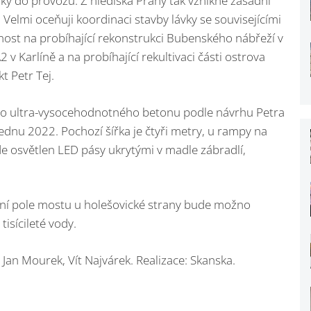
y do provozu. Z hlediska Prahy tak vznikne zásadní
Velmi oceňuji koordinaci stavby lávky se souvisejícími
nost na probíhající rekonstrukci Bubenského nábřeží v
 v Karlíně a na probíhající rekultivaci části ostrova
kt Petr Tej.
ého ultra-vysocehodnotného betonu podle návrhu Petra
lednu 2022. Pochozí šířka je čtyři metry, u rampy na
de osvětlen LED pásy ukrytými v madle zábradlí,
dní pole mostu u holešovické strany bude možno
isícileté vody.
 Jan Mourek, Vít Najvárek. Realizace: Skanska.