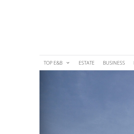
Přeskočit
na
obsah
TOP E&B
ESTATE
BUSINESS