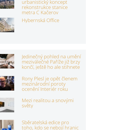
urbanistický koncept
rekonstrukce stanice
metra C Kačerov
Hybernská Office
Jedinečný pohled na umění
meziválečné Paříže již brzy
končí, ještě ho ale stihnete
Rony Plesl je opět členem
mezinárodní poroty
ocenění Interiér roku
Mezi realitou a snovými
světy
Sběratelská edice pro
toho, kdo se nebojí hranic