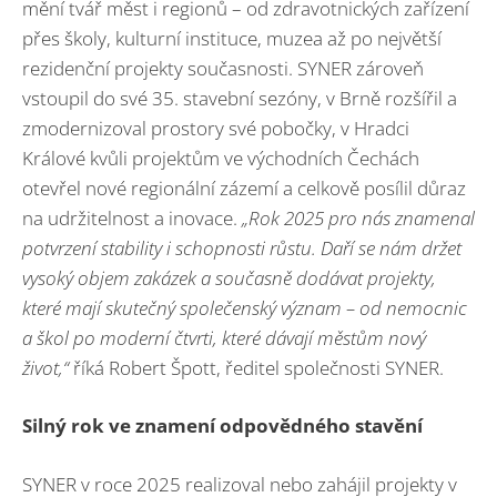
mění tvář měst i regionů – od zdravotnických zařízení
přes školy, kulturní instituce, muzea až po největší
rezidenční projekty současnosti. SYNER zároveň
vstoupil do své 35. stavební sezóny, v Brně rozšířil a
zmodernizoval prostory své pobočky, v Hradci
Králové kvůli projektům ve východních Čechách
otevřel nové regionální zázemí a celkově posílil důraz
na udržitelnost a inovace.
„Rok 2025 pro nás znamenal
potvrzení stability i schopnosti růstu. Daří se nám držet
vysoký objem zakázek a současně dodávat projekty,
které mají skutečný společenský význam – od nemocnic
a škol po moderní čtvrti, které dávají městům nový
život,“
říká Robert Špott, ředitel společnosti SYNER.
Silný rok ve znamení odpovědného stavění
SYNER v roce 2025 realizoval nebo zahájil projekty v