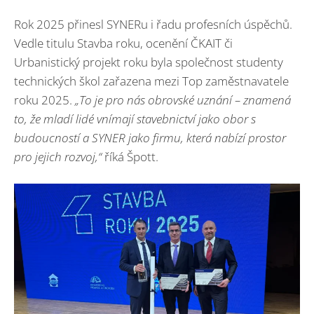
Rok 2025 přinesl SYNERu i řadu profesních úspěchů.
Vedle titulu Stavba roku, ocenění ČKAIT či
Urbanistický projekt roku byla společnost studenty
technických škol zařazena mezi Top zaměstnavatele
roku 2025.
„To je pro nás obrovské uznání – znamená
to, že mladí lidé vnímají stavebnictví jako obor s
budoucností a SYNER jako firmu, která nabízí prostor
pro jejich rozvoj,“
říká Špott.