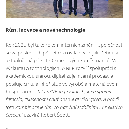
Růst, inovace a nové technologie
Rok 2025 byl také rokem interních změn – společnost
se za posledních pět let rozrostla o více jak třetinu a
aktuálně má přes 450 kmenových zaměstnanců. Ve
výzkumu a technologiích SYNER rozvíjí spolupráci s
akademickou sférou, digitalizuje interní procesy a
posiluje cirkulární přístup ve výrobě a materiálovém
hospodaření.
„Síla SYNERu je v lidech, kteří spojují
řemeslo, zkušenost i chuť posouvat věci vpřed. A právě
tato kombinace je tím, co nás činí stabilními i v nejistých
časech,“
uzavírá Robert Špott.