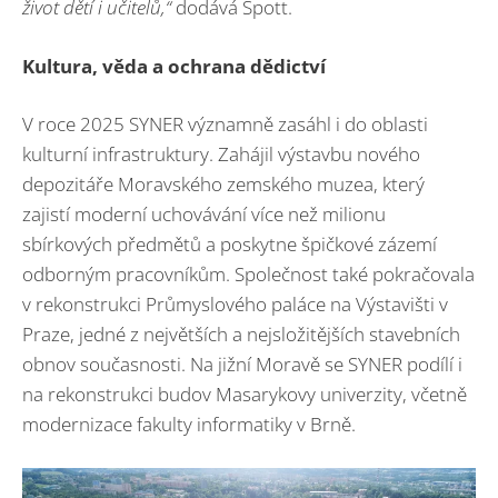
život dětí i učitelů,“
dodává Špott.
Kultura, věda a ochrana dědictví
V roce 2025 SYNER významně zasáhl i do oblasti
kulturní infrastruktury. Zahájil výstavbu nového
depozitáře Moravského zemského muzea, který
zajistí moderní uchovávání více než milionu
sbírkových předmětů a poskytne špičkové zázemí
odborným pracovníkům. Společnost také pokračovala
v rekonstrukci Průmyslového paláce na Výstavišti v
Praze, jedné z největších a nejsložitějších stavebních
obnov současnosti. Na jižní Moravě se SYNER podílí i
na rekonstrukci budov Masarykovy univerzity, včetně
modernizace fakulty informatiky v Brně.