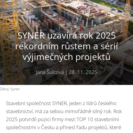
SYNER uzavírá rok 2025
rekordním růstem a sérií
výjimečných projektů
Jana Šulcová
|
28. 11. 2025
Nová centrála České spořitelny na pražském Smíchově
Zdroj: Syner
Stavební společnost SYNER, jeden z lídrů českého
stavebnictví, má za sebou mimořádně silný rok. Rok
2025 potvrdil pozici firmy mezi TOP 10 stavebními
společnostmi v Česku a přinesl řadu projektů, které