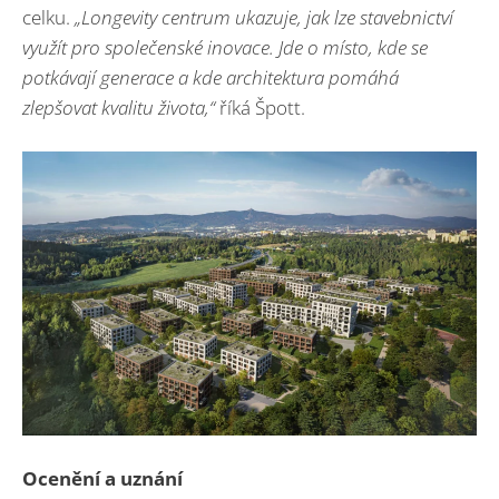
celku.
„Longevity centrum ukazuje, jak lze stavebnictví
využít pro společenské inovace. Jde o místo, kde se
potkávají generace a kde architektura pomáhá
zlepšovat kvalitu života,“
říká Špott.
Ocenění a uznání