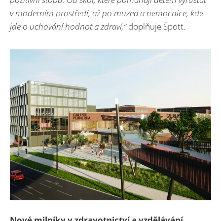
v moderním prostředí, až po muzea a nemocnice, kde
jde o uchování hodnot a zdraví,“
doplňuje Špott.
Nové milníky v zdravotnictví a vzdělávání