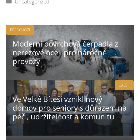
Rubriky
Uncategorized
PŘEDCHOZÍ
Moderní povrchová čerpadla z
nerezové oceli pro náročné
provozy
DALŠÍ
Ve Velké Bíteši vznikl nový
domov pro seniory s důrazem na
péči, udržitelnost a komunitu