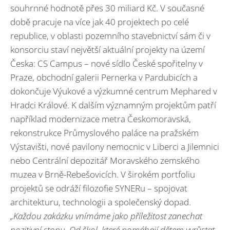
souhrnné hodnotě přes 30 miliard Kč. V současné
době pracuje na více jak 40 projektech po celé
republice, v oblasti pozemního stavebnictví sám či v
konsorciu staví největší aktuální projekty na území
Česka: CS Campus – nové sídlo České spořitelny v
Praze, obchodní galerii Pernerka v Pardubicích a
dokončuje Výukové a výzkumné centrum Mephared v
Hradci Králové. K dalším významným projektům patří
například modernizace metra Českomoravská,
rekonstrukce Průmyslového paláce na pražském
Výstavišti, nové pavilony nemocnic v Liberci a Jilemnici
nebo Centrální depozitář Moravského zemského
muzea v Brně-Rebešovicích. V širokém portfoliu
projektů se odráží filozofie SYNERu – spojovat
architekturu, technologii a společenský dopad.
„Každou zakázku vnímáme jako příležitost zanechat
pozitivní stopu. Od škol, které pomáhají dětem vyrůstat