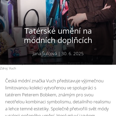
Tatérské umění na
módních doplňcích
Jana Šulcová
|
30. 6. 2025
Vuch představuje limitovanou kolekci s tatérem Peterem Bobkem
Zdroj: Vuch
Česká módní značka Vuch představuje výjimečnou
limitovanou kolekci vytvořenou ve spolupráci s
tatérem Peterem Bobkem, známým pro svou
neotřelou kombinaci symbolismu, detailního realismu
a lehce temné estetiky. Společně přetvořili svět módy
v galerii nošeného umění, které mluví jazykem