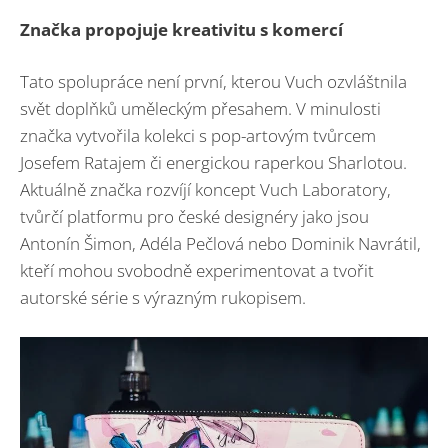
Značka propojuje kreativitu s komercí
Tato spolupráce není první, kterou Vuch ozvláštnila
svět doplňků uměleckým přesahem. V minulosti
značka vytvořila kolekci s pop-artovým tvůrcem
Josefem Ratajem či energickou raperkou Sharlotou.
Aktuálně značka rozvíjí koncept Vuch Laboratory,
tvůrčí platformu pro české designéry jako jsou
Antonín Šimon, Adéla Pečlová nebo Dominik Navrátil,
kteří mohou svobodně experimentovat a tvořit
autorské série s výrazným rukopisem.