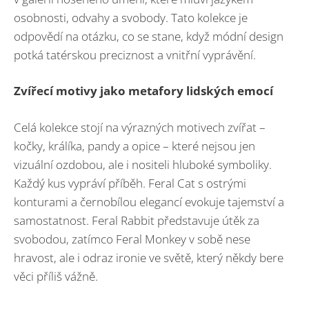
osobnosti, odvahy a svobody. Tato kolekce je
odpovědí na otázku, co se stane, když módní design
potká tatérskou preciznost a vnitřní vyprávění.
Zvířecí motivy jako metafory lidských emocí
Celá kolekce stojí na výrazných motivech zvířat –
kočky, králíka, pandy a opice – které nejsou jen
vizuální ozdobou, ale i nositeli hluboké symboliky.
Každý kus vypráví příběh. Feral Cat s ostrými
konturami a černobílou elegancí evokuje tajemství a
samostatnost. Feral Rabbit představuje útěk za
svobodou, zatímco Feral Monkey v sobě nese
hravost, ale i odraz ironie ve světě, který někdy bere
věci příliš vážně.