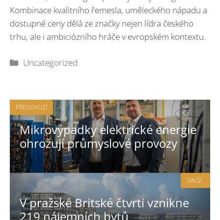
Kombinace kvalitního řemesla, uměleckého nápadu a
dostupné ceny dělá ze značky nejen lídra českého
trhu, ale i ambiciózního hráče v evropském kontextu.
Rubriky
Uncategorized
PŘEDCHOZÍ
Mikrovýpadky elektrické energie
ohrožují průmyslové provozy
DALŠÍ
V pražské Britské čtvrti vznikne
219 nájemních bytů