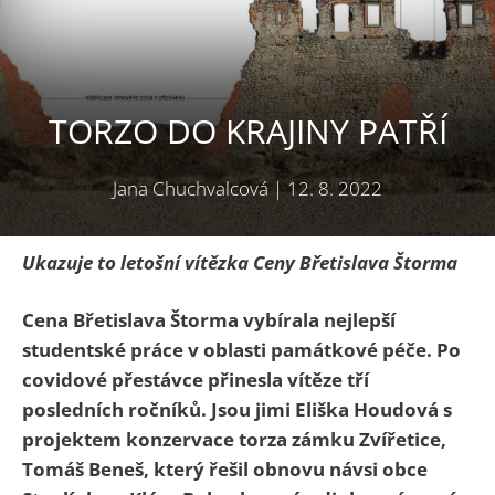
TORZO DO KRAJINY PATŘÍ
Jana Chuchvalcová
|
12. 8. 2022
Ukazuje to letošní vítězka Ceny Břetislava Štorma
Cena Břetislava Štorma vybírala nejlepší
studentské práce v oblasti památkové péče. Po
covidové přestávce přinesla vítěze tří
posledních ročníků. Jsou jimi Eliška Houdová s
projektem konzervace torza zámku Zvířetice,
Tomáš Beneš, který řešil obnovu návsi obce