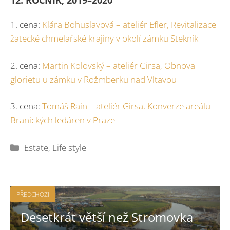
12. ROČNÍK, 2019–2020
1. cena:
Klára Bohuslavová – ateliér Efler, Revitalizace
žatecké chmelařské krajiny v okolí zámku Stekník
2. cena:
Martin Kolovský – ateliér Girsa, Obnova
glorietu u zámku v Rožmberku nad Vltavou
3. cena:
Tomáš Rain – ateliér Girsa, Konverze areálu
Branických ledáren v Praze
Rubriky
Estate
,
Life style
PŘEDCHOZÍ
Desetkrát větší než Stromovka