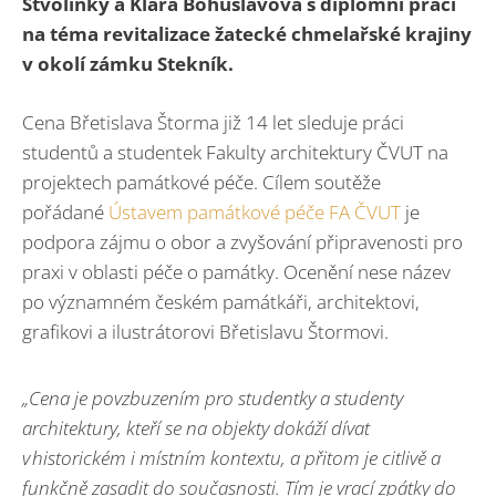
Stvolínky a Klára Bohuslavová s diplomní prací
na téma revitalizace žatecké chmelařské krajiny
v okolí zámku Stekník.
Cena Břetislava Štorma již 14 let sleduje práci
studentů a studentek Fakulty architektury ČVUT na
projektech památkové péče. Cílem soutěže
pořádané
Ústavem památkové péče FA ČVUT
je
podpora zájmu o obor a zvyšování připravenosti pro
praxi v oblasti péče o památky. Ocenění nese název
po významném českém památkáři, architektovi,
grafikovi a ilustrátorovi Břetislavu Štormovi.
„Cena je povzbuzením pro studentky a studenty
architektury, kteří se na objekty dokáží dívat
v historickém i místním kontextu, a přitom je citlivě a
funkčně zasadit do současnosti. Tím je vrací zpátky do