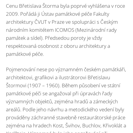
Cenu Břetislava Štorma byla poprvé vyhlášena v roce
2009. Pořádá ji Ústav památkové péče Fakulty
architektury ČVUT v Praze ve spolupráci s Českým
národním komitétem ICOMOS (Mezinárodní rady
památek a sídel). Předsedou poroty je vždy
respektovaná osobnost z oboru architektury a
památkové péče.
Pojmenování nese po významném českém památkáři,
architektovi, grafikovi a ilustrátorovi Břetislavu
Štormovi (1907 – 1960). Během působení ve státní
památkové péči se angažoval při úpravách řady
významných objektů, zejména hradů a zámeckých
areálů. Podle jeho návrhu a metodického vedení byly
prováděny záchranné stavebně restaurátorské práce
zejména na hradech Kost, Švihov, Buchlov, Křivoklát a