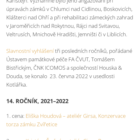
Karlštejn. Významné bylo jeho angažování při
úpravách zámků v Chlumci nad Cidlinou, Boskovicích,
Klášterci nad Ohří a při rehabilitaci zámeckých zahrad
v Jaroměřicích nad Rokytnou, Rájci nad Svitavou,
Veltrusích, Mnichově Hradišti, Jemništi či v Liblicích.
Slavnostní vyhlášení
tři posledních ročníků, pořádané
Ústavem památkové péče FA ČVUT, Tomášem
Bistřickým, ČNK ICOMOS a společností Houska &
Douda, se konalo 23. června 2022 v usedlosti
Kotlářka.
14. ROČNÍK, 2021–2022
1. cena:
Eliška Houdová – ateliér Girsa, Konzervace
torza zámku Zvířetice