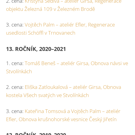
2. cena:
Kristýna Šedivá – ateliér Girsa, Regenerace
objektu Železná 109 v Železném Brodě
3. cena:
Vojtěch Palm – ateliér Efler, Regenerace
usedlosti Schöffl v Trnovanech
13. ROČNÍK, 2020–2021
1. cena:
Tomáš Beneš – ateliér Girsa, Obnova návsi ve
Stvolínkách
2. cena:
Eliška Zatloukalová – ateliér Girsa, Obnova
kostela Všech svatých ve Stvolínkách
3. cena:
Kateřina Tomsová a Vojtěch Palm – ateliér
Efler, Obnova krušnohorské vesnice Český Jiřetín