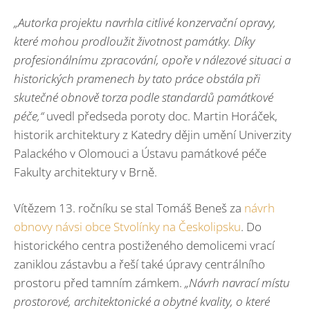
„Autorka projektu navrhla citlivé konzervační opravy,
které mohou prodloužit životnost památky. Díky
profesionálnímu zpracování, opoře v nálezové situaci a
historických pramenech by tato práce obstála při
skutečné obnově torza podle standardů památkové
péče,“
uvedl předseda poroty doc. Martin Horáček,
historik architektury z Katedry dějin umění Univerzity
Palackého v Olomouci a Ústavu památkové péče
Fakulty architektury v Brně.
Vítězem 13. ročníku se stal Tomáš Beneš za
návrh
obnovy návsi obce Stvolínky na Českolipsku
. Do
historického centra postiženého demolicemi vrací
zaniklou zástavbu a řeší také úpravy centrálního
prostoru před tamním zámkem.
„Návrh navrací místu
prostorové, architektonické a obytné kvality, o které