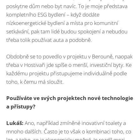
poskytne dům nebo byt navíc. To je moje představa
kompletního ESG bydlení – když dodáte
nízkoenergetické bydlení a místa pro komunitní
setkávání, pak tam lidé budou spokojení a nebudou
třeba tolik používat auta a podobně.
Obdobně se to povedlo v projektu v Berouně, naopak
třeba v Hostivaři jde spíše o menší, investiční byty. Ke
každému projektu přistupujeme individuálně podle
toho, k čemu má sloužit.
Používáte ve svých projektech nové technologie
a přístupy?
Lukáš:
Ano, například zmíněné inovativní toalety a
mnoho dalších. Často je to však o kombinaci toho, co
lze, a toho, co je ekonomicky možné. Je rozdíl mezi