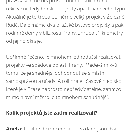
pražská včetně bezprostředního okolí, druhá
rekreační, tedy horské projekty apartmánového typu.
Aktuálně je to třeba poměrně velký projekt v Železné
Rudě. Dále máme dva pražské bytové projekty a pak
rodinné domy v blízkosti Prahy, zhruba tři kilometry
od jejího okraje.
Upřímně řečeno, je mnohem jednodušší realizovat
projekty ve spádové oblasti Prahy. Především kvůli
tomu, že je snadnější dohodnout se s místní
samosprávou a úřady. A roli hraje i časové hledisko,
které je v Praze naprosto nepředvídatelné, zatímco
mimo hlavní město je to mnohem schůdnější.
Kolik projektů jste zatím realizovali?
Aneta:
Finálně dokončené a odevzdané jsou dva