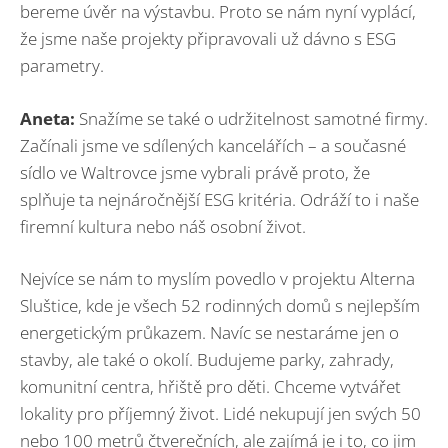
bereme úvěr na výstavbu. Proto se nám nyní vyplácí,
že jsme naše projekty připravovali už dávno s ESG
parametry.
Aneta:
Snažíme se také o udržitelnost samotné firmy.
Začínali jsme ve sdílených kancelářích – a současné
sídlo ve Waltrovce jsme vybrali právě proto, že
splňuje ta nejnáročnější ESG kritéria. Odráží to i naše
firemní kultura nebo náš osobní život.
Nejvíce se nám to myslím povedlo v projektu Alterna
Sluštice, kde je všech 52 rodinných domů s nejlepším
energetickým průkazem. Navíc se nestaráme jen o
stavby, ale také o okolí. Budujeme parky, zahrady,
komunitní centra, hřiště pro děti. Chceme vytvářet
lokality pro příjemný život. Lidé nekupují jen svých 50
nebo 100 metrů čtverečních, ale zajímá je i to, co jim