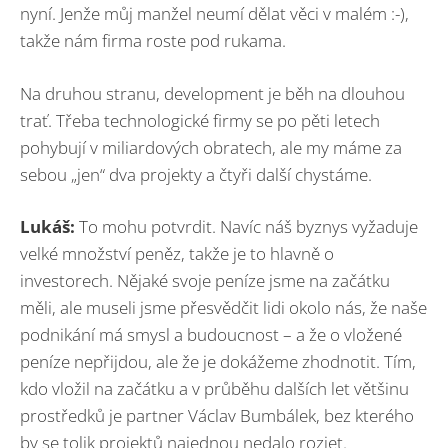
nyní. Jenže můj manžel neumí dělat věci v malém :-),
takže nám firma roste pod rukama.
Na druhou stranu, development je běh na dlouhou
trať. Třeba technologické firmy se po pěti letech
pohybují v miliardových obratech, ale my máme za
sebou „jen“ dva projekty a čtyři další chystáme.
Lukáš:
To mohu potvrdit. Navíc náš byznys vyžaduje
velké množství peněz, takže je to hlavně o
investorech. Nějaké svoje peníze jsme na začátku
měli, ale museli jsme přesvědčit lidi okolo nás, že naše
podnikání má smysl a budoucnost – a že o vložené
peníze nepřijdou, ale že je dokážeme zhodnotit. Tím,
kdo vložil na začátku a v průběhu dalších let většinu
prostředků je partner Václav Bumbálek, bez kterého
by se tolik projektů najednou nedalo rozjet.