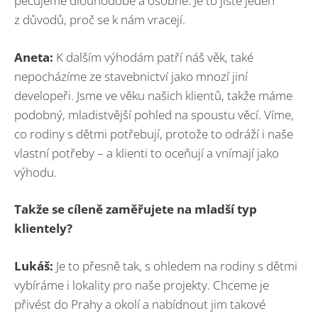
pečujeme dlouhodobě a osobně. Je to jistě jeden
z důvodů, proč se k nám vracejí.
Aneta:
K dalším výhodám patří náš věk, také
nepocházíme ze stavebnictví jako mnozí jiní
developeři. Jsme ve věku našich klientů, takže máme
podobný, mladistvější pohled na spoustu věcí. Víme,
co rodiny s dětmi potřebují, protože to odráží i naše
vlastní potřeby – a klienti to oceňují a vnímají jako
výhodu.
Takže se cíleně zaměřujete na mladší typ
klientely?
Lukáš:
Je to přesně tak, s ohledem na rodiny s dětmi
vybíráme i lokality pro naše projekty. Chceme je
přivést do Prahy a okolí a nabídnout jim takové