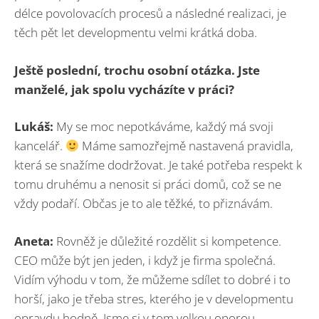
délce povolovacích procesů a následné realizaci, je
těch pět let developmentu velmi krátká doba.
Ještě poslední, trochu osobní otázka. Jste
manželé, jak spolu vycházíte v práci?
Lukáš:
My se moc nepotkáváme, každý má svoji
kancelář.
Máme samozřejmě nastavená pravidla,
která se snažíme dodržovat. Je také potřeba respekt k
tomu druhému a nenosit si práci domů, což se ne
vždy podaří. Občas je to ale těžké, to přiznávám.
Aneta:
Rovněž je důležité rozdělit si kompetence.
CEO může být jen jeden, i když je firma společná.
Vidím výhodu v tom, že můžeme sdílet to dobré i to
horší, jako je třeba stres, kterého je v developmentu
opravdu hodně. Jsme si v tom velkou oporou.