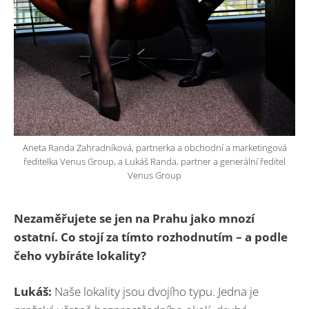
Aneta Randa Zahradníková, partnerka a obchodní a marketingová
ředitelka Venus Group, a Lukáš Randa, partner a generální ředitel
Venus Group
Nezaměřujete se jen na Prahu jako mnozí
ostatní. Co stojí za tímto rozhodnutím – a podle
čeho vybíráte lokality?
Lukáš:
Naše lokality jsou dvojího typu. Jedna je