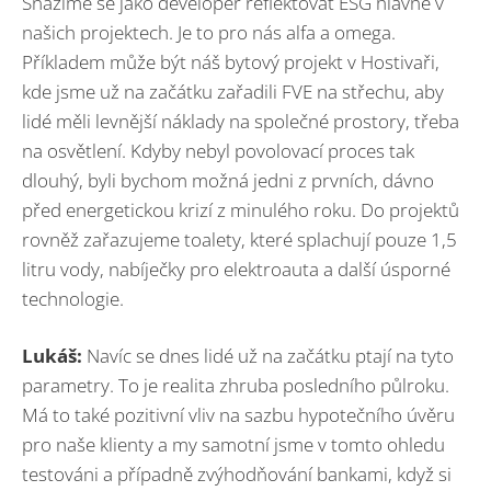
Snažíme se jako developer reflektovat ESG hlavně v
našich projektech. Je to pro nás alfa a omega.
Příkladem může být náš bytový projekt v Hostivaři,
kde jsme už na začátku zařadili FVE na střechu, aby
lidé měli levnější náklady na společné prostory, třeba
na osvětlení. Kdyby nebyl povolovací proces tak
dlouhý, byli bychom možná jedni z prvních, dávno
před energetickou krizí z minulého roku. Do projektů
rovněž zařazujeme toalety, které splachují pouze 1,5
litru vody, nabíječky pro elektroauta a další úsporné
technologie.
Lukáš:
Navíc se dnes lidé už na začátku ptají na tyto
parametry. To je realita zhruba posledního půlroku.
Má to také pozitivní vliv na sazbu hypotečního úvěru
pro naše klienty a my samotní jsme v tomto ohledu
testováni a případně zvýhodňování bankami, když si