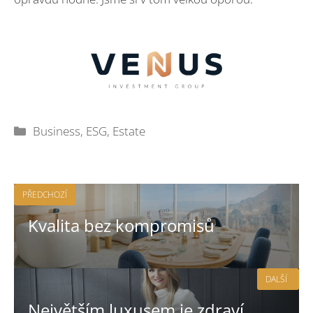
Rubriky
Business
,
ESG
,
Estate
PŘEDCHOZÍ
Kvalita bez kompromisů
DALŠÍ
Největším luxusem je zdraví