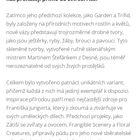
Zatímco jeho předchozí kolekce, jako Garden a Trifid,
byly založeny na přírodních motivech rostlin a květů,
nové vázy představují trojrozměrné drobné tvory,
jako jsou ještěrky, ryby, žáby, brouci a pavouci. Tyto
skleněné tvorby, vytvořené ručně sklenářským
mistrem Martinem Štefánkem z Desné, jsou téměř
nerozeznatelné od svých živých protějšků.
Celkem bylo vytvořeno patnáct unikátních variant,
přičemž každá z nich má jediný exemplář k dispozici.
Inspirace přírodou patří mezi nejčastější zdroje pro
Františka Jungvirta, který ji zkoumá a ztvárňuje ve
svých uměleckých dílech. Předchozí projekty, jako
Zátiší se zvířaty a ovocem, Frangible Scenery a Floral
Creatures, připravily půdu pro jeho nové sběratelské