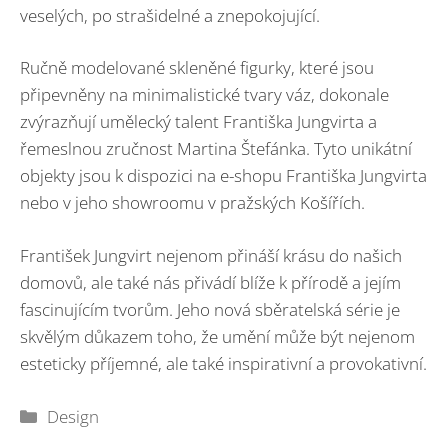
veselých, po strašidelné a znepokojující.
Ručně modelované skleněné figurky, které jsou
připevněny na minimalistické tvary váz, dokonale
zvýrazňují umělecký talent Františka Jungvirta a
řemeslnou zručnost Martina Štefánka. Tyto unikátní
objekty jsou k dispozici na e-shopu Františka Jungvirta
nebo v jeho showroomu v pražských Košířích.
František Jungvirt nejenom přináší krásu do našich
domovů, ale také nás přivádí blíže k přírodě a jejím
fascinujícím tvorům. Jeho nová sběratelská série je
skvělým důkazem toho, že umění může být nejenom
esteticky příjemné, ale také inspirativní a provokativní.
Rubriky
Design