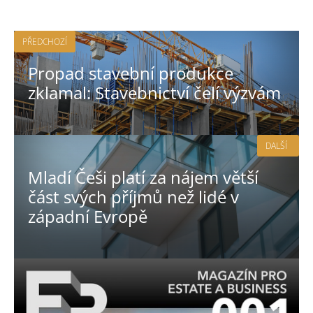
PŘEDCHOZÍ
Propad stavební produkce
zklamal: Stavebnictví čelí výzvám
DALŠÍ
Mladí Češi platí za nájem větší
část svých příjmů než lidé v
západní Evropě