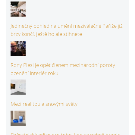
Jedinečný pohled na umění meziválečné Paříže již
brzy končí, ještě ho ale stihnete
Rony Plesl je opět členem mezinárodní poroty
ocenění Interiér roku
Mezi realitou a snovými světy
Sběratelská edice pro toho, kdo se nebojí hranic