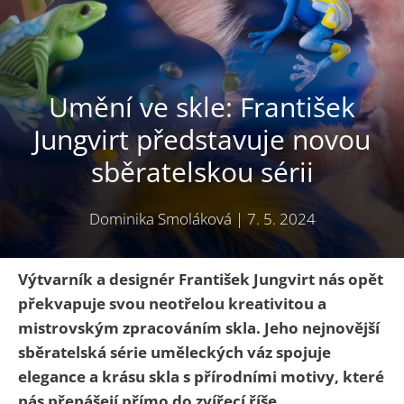
Umění ve skle: František
Jungvirt představuje novou
sběratelskou sérii
Dominika Smoláková
|
7. 5. 2024
Výtvarník a designér František Jungvirt nás opět
překvapuje svou neotřelou kreativitou a
mistrovským zpracováním skla. Jeho nejnovější
sběratelská série uměleckých váz spojuje
elegance a krásu skla s přírodními motivy, které
nás přenášejí přímo do zvířecí říše.