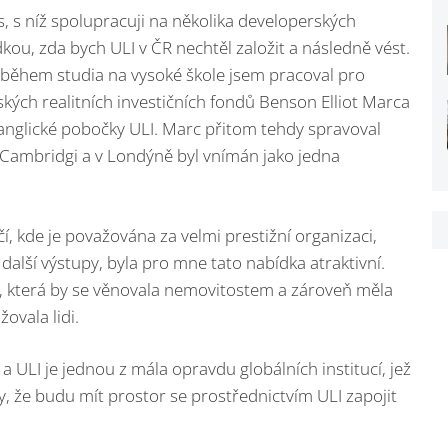
, s níž spolupracuji na několika developerských
dkou, zda bych ULI v ČR nechtěl založit a následně vést.
tě během studia na vysoké škole jsem pracoval pro
ských realitních investičních fondů Benson Elliot Marca
anglické pobočky ULI. Marc přitom tehdy spravoval
v Cambridgi a v Londýně byl vnímán jako jedna
í, kde je považována za velmi prestižní organizaci,
 další výstupy, byla pro mne tato nabídka atraktivní.
, která by se věnovala nemovitostem a zároveň měla
ovala lidi.
ULI je jednou z mála opravdu globálních institucí, jež
 že budu mít prostor se prostřednictvím ULI zapojit