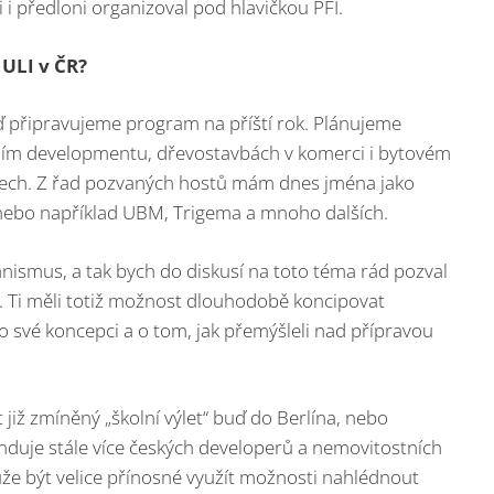
 předloni organizoval pod hlavičkou PFI.
 ULI v ČR?
 připravujeme program na příští rok. Plánujeme
ivním developmentu, dřevostavbách v komerci i bytovém
ech. Z řad pozvaných hostů mám dnes jména jako
nebo například UBM, Trigema a mnoho dalších.
anismus, a tak bych do diskusí na toto téma rád pozval
. Ti měli totiž možnost dlouhodobě koncipovat
o své koncepci a o tom, jak přemýšleli nad přípravou
 již zmíněný „školní výlet“ buď do Berlína, nebo
nduje stále více českých developerů a nemovitostních
může být velice přínosné využít možnosti nahlédnout