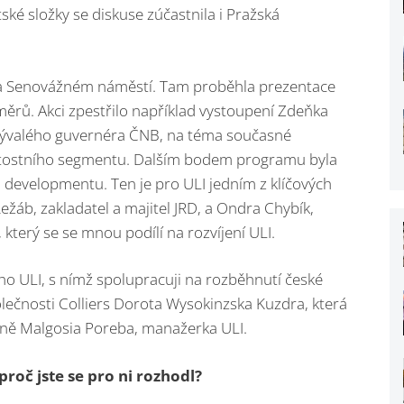
ké složky se diskuse zúčastnila i Pražská
 na Senovážném náměstí. Tam proběhla prezentace
áměrů. Akci zpestřilo například vystoupení Zdeňka
bývalého guvernéra ČNB, na téma současné
itostního segmentu. Dalším bodem programu byla
 developmentu. Ten je pro ULI jedním z klíčových
ežáb, zakladatel a majitel JRD, a Ondra Chybík,
 který se se mnou podílí na rozvíjení ULI.
ého ULI, s nímž spolupracuji na rozběhnutí české
lečnosti Colliers Dorota Wysokinzska Kuzdra, která
egyně Malgosia Poreba, manažerka ULI.
proč jste se pro ni rozhodl?