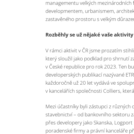
managementu velkých mezinárodních fire
developmentem, urbanismem, architekt
zastavěného prostoru s velkým důrazem
Rozběhly se už nějaké vaše aktivity
V rámci aktivit v ČR jsme prozatím stihl
který sloužil jako podklad pro shrnutí
v České republice pro rok 2023. Ten bu
developerských publikací nazývané ETRE
každoročně už 20 let vydává ve spolup
v kancelářích společnosti Colliers, kter
Mezi účastníky byli zástupci z různých 
stavebnictví – od bankovního sektoru 
přes developery jako Skanska, Logport č
poradenské firmy a právní kanceláře p