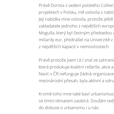
Právě Dorota z vedení polského Colliers
projektech v Polsku, mě oslovila s nabí
Její nabídka mne oslovila, protože ješ
zakladatele jednoho z největších evrop
Mogulla, který byl čestným předsedou 
miliardy eur, přednášel na Univerzitě 
z největších kapacit v nemovitostech.
Právě protože jsem ULI znal ze zahranič
která produkuje kvalitní rešerše, akce a
Navíc v ČR nefunguje žádná organizace
mezinárodní přesah, byla aktivní a sdruž
Kromě toho mne také baví urbanismus a 
se tímto tématem zaobírá. Doufám tedy,
do diskuse o urbanismu i u nás.