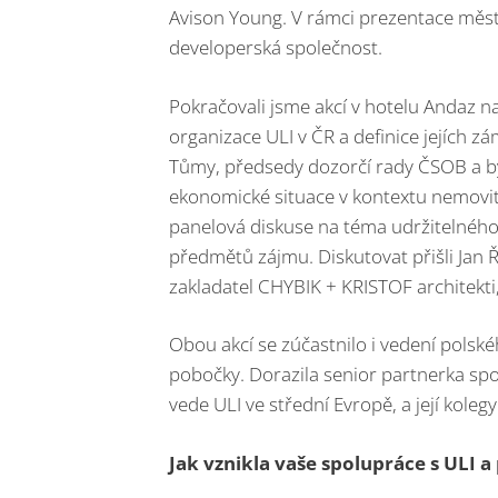
Avison Young. V rámci prezentace městs
developerská společnost.
Pokračovali jsme akcí v hotelu Andaz
organizace ULI v ČR a definice jejích z
Tůmy, předsedy dozorčí rady ČSOB a 
ekonomické situace v kontextu nemov
panelová diskuse na téma udržitelného
předmětů zájmu. Diskutovat přišli Jan Ř
zakladatel CHYBIK + KRISTOF architekti,
Obou akcí se zúčastnilo i vedení polsk
pobočky. Dorazila senior partnerka spo
vede ULI ve střední Evropě, a její kol
Jak vznikla vaše spolupráce s ULI a 