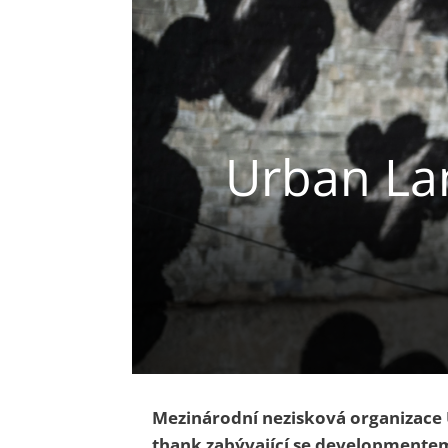
Urban Lan
Mezinárodní nezisková organizace U
thank zabývající se developmente