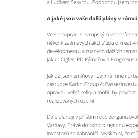
a Luďkem Sekyrou. Podobnou jsem loni i
A jaké jsou vaše další plány v rámci
Ve spolupráci s evropským vedením teď
několik zajímavých akcí třeba o kreat
developmentu a různých dalších témat
Jakub Cigler, RD Rýmařov a Progresus 
Jak už jsem zmiňoval, zajímá mne i urb
zástupce Karlín Group či Passerinvestu
opravdu velké celky a mohli by povídat 
realizovaných území.
Dále plánuji v příštím roce zorganizovat
Varšavy. Právě do tohoto regionu expa
investorů ze zahraničí. Myslím si, že 