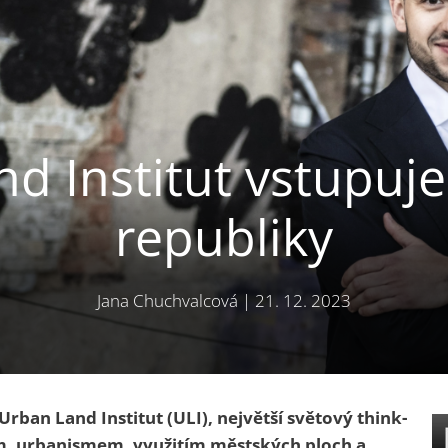
d Institut vstupuj
republiky
Jana Chuchvalcová
|
21. 12. 2023
rban Land Institut (ULI), největší světový think-
m, urbanismem, využitím městských ploch a