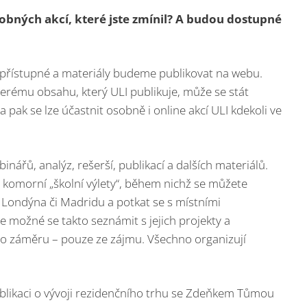
bných akcí, které jste zmínil? A budou dostupné
přístupné a materiály budeme publikovat na webu.
erému obsahu, který ULI publikuje, může se stát
 pak se lze účastnit osobně i online akcí ULI kdekoli ve
nářů, analýz, rešerší, publikací a dalších materiálů.
i komorní „školní výlety“, během nichž se můžete
, Londýna či Madridu a potkat se s místními
Je možné se takto seznámit s jejich projekty a
o záměru – pouze ze zájmu. Všechno organizují
ublikaci o vývoji rezidenčního trhu se Zdeňkem Tůmou