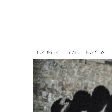
Přeskočit
na
obsah
TOP E&B
ESTATE
BUSINESS