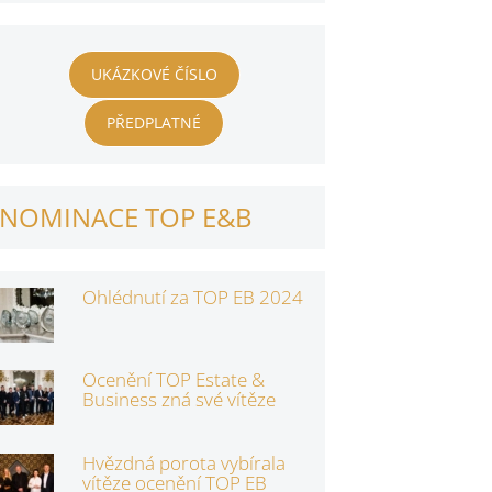
UKÁZKOVÉ ČÍSLO
PŘEDPLATNÉ
NOMINACE TOP E&B
Ohlédnutí za TOP EB 2024
Ocenění TOP Estate &
Business zná své vítěze
Hvězdná porota vybírala
vítěze ocenění TOP EB