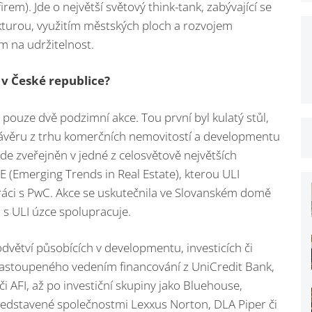
m). Jde o největší světový think-tank, zabývající se
urou, využitím městských ploch a rozvojem
 na udržitelnost.
 v České republice?
i pouze dvě podzimní akce. Tou první byl kulatý stůl,
 závěru z trhu komerčních nemovitostí a developmentu
de zveřejněn v jedné z celosvětově největších
 (Emerging Trends in Real Estate), kterou ULI
ráci s PwC. Akce se uskutečnila ve Slovanském domě
á s ULI úzce spolupracuje.
odvětví působících v developmentu, investicích či
zastoupeného vedením financování z UniCredit Bank,
i AFI, až po investiční skupiny jako Bluehouse,
ředstavené společnostmi Lexxus Norton, DLA Piper či