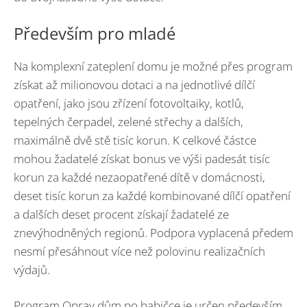
Především pro mladé
Na komplexní zateplení domu je možné přes program
získat až milionovou dotaci a na jednotlivé dílčí
opatření, jako jsou zřízení fotovoltaiky, kotlů,
tepelných čerpadel, zelené střechy a dalších,
maximálně dvě stě tisíc korun. K celkové částce
mohou žadatelé získat bonus ve výši padesát tisíc
korun za každé nezaopatřené dítě v domácnosti,
deset tisíc korun za každé kombinované dílčí opatření
a dalších deset procent získají žadatelé ze
znevýhodněných regionů. Podpora vyplacená předem
nesmí přesáhnout více než polovinu realizačních
výdajů.
Program Oprav dům po babičce je určen především