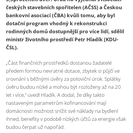
českých stavebních spořitelen (AČSS) a Českou
bankovní asociací (ČBA) kvůli tomu, aby byl
dotační program vhodný k rekonstrukci
rodinných domů dostupnější pro více lidí, sdělil
ministr životního prostředí Petr Hladík (KDU-
ČSL).
„
Část finančních prostředků dostanou žadatelé
předem formou nevratné dotace, zbytek si půjčí ve
srovnání s běžnými úvěry za poloviční úrok. Splátky
úvěru budou nízké a mohou být rozloženy až na 20
let i více,“ uvedl Hladík. A dodal, že díky takto
nastaveným parametrům kofinancování mají
domácnosti možnost snížit své náklady na bydlení
ihned, benefity v podobě nízkých účtů za energie však
budou čerpat už napořád.