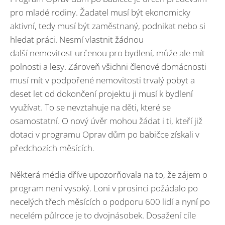
pro mladé rodiny. Žadatel musí být ekonomicky
aktivní, tedy musí být zaměstnaný, podnikat nebo si
hledat práci. Nesmí vlastnit žádnou
další nemovitost určenou pro bydlení, může ale mít
polnosti a lesy. Zároveň všichni členové domácnosti
musí mít v podpořené nemovitosti trvalý pobyt a
deset let od dokončení projektu ji musí k bydlení
využívat. To se nevztahuje na děti, které se
osamostatní. O nový úvěr mohou žádat i ti, kteří již
dotaci v programu Oprav dům po babičce získali v
předchozích měsících.
Některá média dříve upozorňovala na to, že zájem o
program není vysoký. Loni v prosinci požádalo po
necelých třech měsících o podporu 600 lidí a nyní po
necelém půlroce je to dvojnásobek. Dosažení cíle