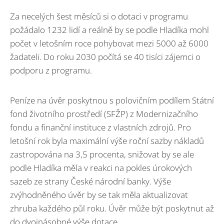
Za necelých šest měsíců si o dotaci v programu
požádalo 1232 lidí a reálně by se podle Hladíka mohl
počet v letošním roce pohybovat mezi 5000 až 6000
žadateli. Do roku 2030 počítá se 40 tisíci zájemci o
podporu z programu.
Peníze na úvěr poskytnou s polovičním podílem Státní
fond životního prostředí (SFŽP) z Modernizačního
fondu a finanční instituce z vlastních zdrojů. Pro
letošní rok byla maximální výše roční sazby nákladů
zastropována na 3,5 procenta, snižovat by se ale
podle Hladíka měla v reakci na pokles úrokových
sazeb ze strany České národní banky. Výše
zvýhodněného úvěr by se tak měla aktualizovat
zhruba každého půl roku. Úvěr může být poskytnut až
do dvojnásobné výše dotace.