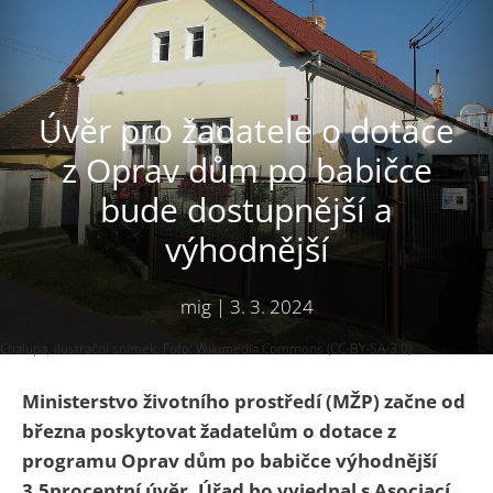
Úvěr pro žadatele o dotace
z Oprav dům po babičce
bude dostupnější a
výhodnější
mig
|
3. 3. 2024
Chalupa, ilustrační snímek. Foto: Wikimedia Commons (CC-BY-SA-3.0)
Ministerstvo životního prostředí (MŽP) začne od
března poskytovat žadatelům o dotace z
programu Oprav dům po babičce výhodnější
3,5procentní úvěr. Úřad ho vyjednal s Asociací