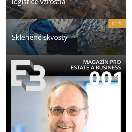
logistice vzrostla
DALŠÍ
Skleněné skvosty