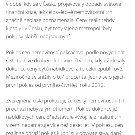
v době, kdy se v Česku projevovaly dopady světové
finanční krize, jež celosvětově nemovitostní trh
značně neblaze poznamenala. Ceny realit tehdy
klesaly i v Česku, byť tedy v jeho metropoli byly
poklesy slabší, než jsou nyní.
Pokles cen nemovitostí pokračoval podle nových dat
ČSÚ také ve druhém letošním čtvrtletí, kdy už klesaly
dokonce ceny bytů nabídkové, a to celorepublikově.
Meziročně se snížily o 0,7 procenta. Jedná se o jejich
první pokles od prvního čtvrtletí roku 2012.
Zveřejněná čísla prokazují, že český nemovitostní trh
prochází nebývalým útlumem. Pokles dokonce již
nabídkových cen, představuje vývoj, jejž realitní trh
v zemi nepamatuje více než deset let. V poklesu cen
realit se odráží pokles kupní síly obyvatelstva, daný