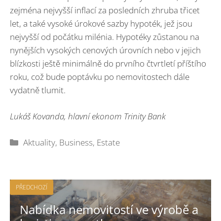
zejména nejvyšší inflací za posledních zhruba třicet
let, a také vysoké úrokové sazby hypoték, jež jsou
nejvyšší od počátku milénia. Hypotéky zůstanou na
nynějších vysokých cenových úrovních nebo v jejich
blízkosti ještě minimálně do prvního čtvrtletí příštího
roku, což bude poptávku po nemovitostech dále
vydatně tlumit.
Lukáš Kovanda, hlavní ekonom Trinity Bank
Rubriky
Aktuality
,
Business
,
Estate
PŘEDCHOZÍ
Nabídka nemovitostí ve výrobě a