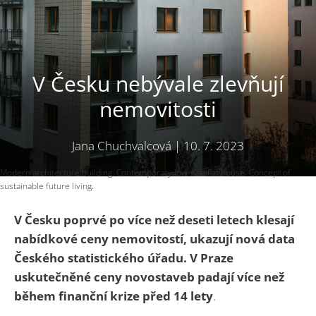
V Česku nebývale zlevňují
nemovitosti
Jana Chuchvalcová
|
10. 7. 2023
Modern architecture building. Contemporary low-rise flat house. Concept of
sustainable future living.
V Česku poprvé po více než deseti letech klesají
nabídkové ceny nemovitostí, ukazují nová data
Českého statistického úřadu. V Praze
uskutečněné ceny novostaveb padají více než
během finanční krize před 14 lety
.