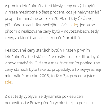
V prvním letošním čtvrtletí klesly ceny nových bytů
v Praze meziročně o šest procent, což je nejvýraznější
propad minimálně od roku 2009, od kdy ČSÚ svoji
příslušnou statistiku zveřejňuje (více
zde
). Jedná se
přitom o realizované ceny bytů v novostavbách, tedy
ceny, za které transakce skutečně probíhá.
Realizované ceny starších bytů v Praze v prvním
letošním čtvrtletí stále ještě rostly – na rozdíl od bytů
v novostavbách. Ovšem v mezičtvrtletním pohledu se
ceny starších bytů také už propadaly, a to nejvýrazněji
minimálně od roku 2008, totiž o 3,4 procenta (více
zde
).
Z dat tedy vyplývá, že dynamika poklesu cen
nemovitostí v Praze předčí rychlost jejich poklesu