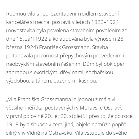
Rodinou vilu s reprezentativním sídlem stavební
kanceláře si nechal postavit v letech 1922–1924
(novostavba byla povolena stavebním povolením ze
dne 15. září 1922 a kolaudována byla výnosem 28.
března 1924) František Grossmann. Stavba
přitahovala pozornost přepychovým provedením i
neobvyklým stavebním řešením. Dům byl obklopen
zahradou s exotickými dřevinami, sochařskou
výzdobou, altánem, bazénem i kašnou.
„Vila Františka Grossmanna je jednou z mála vil
většího měřítka, postavených v Moravské Ostravě
v první polovině 20. let 20. století. I přes to, že po roce
1918 byla situace v zemi jiná, objekt nemůže popřít
silný vliv Vídně na Ostravsku. Vila vstupuje do svého