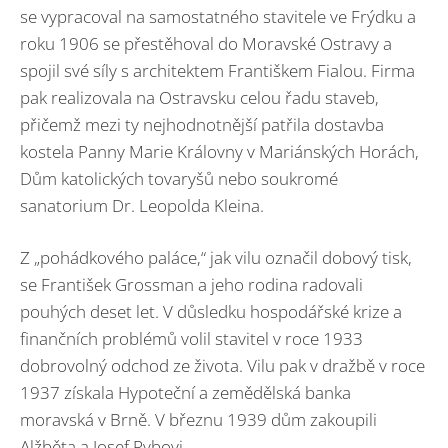
se vypracoval na samostatného stavitele ve Frýdku a
roku 1906 se přestěhoval do Moravské Ostravy a
spojil své síly s architektem Františkem Fialou. Firma
pak realizovala na Ostravsku celou řadu staveb,
přičemž mezi ty nejhodnotnější patřila dostavba
kostela Panny Marie Královny v Mariánských Horách,
Dům katolických tovaryšů nebo soukromé
sanatorium Dr. Leopolda Kleina.
Z „pohádkového paláce,“ jak vilu označil dobový tisk,
se František Grossman a jeho rodina radovali
pouhých deset let. V důsledku hospodářské krize a
finančních problémů volil stavitel v roce 1933
dobrovolný odchod ze života. Vilu pak v dražbě v roce
1937 získala Hypoteční a zemědělská banka
moravská v Brně. V březnu 1939 dům zakoupili
Alžběta a Josef Rybovi.