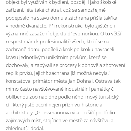
objekt byl využíván k bydlení, později i jako školské
zařízení, léta také chátral, což se samozřejmě
podepsalo na stavu domu a záchrana přišla takřka
v hodině dvanácté. Při rekonstrukci bylo zjištěno i
významné zasažení objektu dřevomorkou. O to větší
respekt mám k profesionalitě všech, kteří se na
záchraně domu podíleli a krok po kroku navraceli
krásu jednotlivým unikátním prvkům, které se
dochovaly, a zabývali se procesy k obnově a zhotovení
replik prvků, jejichž záchrana již možná nebyla,“
konstatoval primátor města Jan Dohnal. Ostrava tak
mimo často navštěvované industriální památky či
oblíbenou zoo nabídne podle něho i nový turistický
cíl, který jistě ocení nejen příznivci historie a
architektury. „Grossmannova vila rozšíří portfolio
zajímavých míst, stojících ve městě za návštěvu a
zhlédnutí,“ dodal.