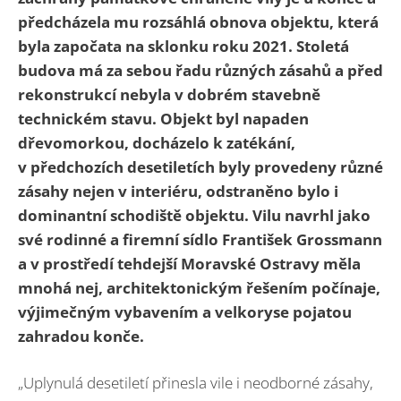
předcházela mu rozsáhlá obnova objektu, která
byla započata na sklonku roku 2021. Stoletá
budova má za sebou řadu různých zásahů a před
rekonstrukcí nebyla v dobrém stavebně
technickém stavu. Objekt byl napaden
dřevomorkou, docházelo k zatékání,
v předchozích desetiletích byly provedeny různé
zásahy nejen v interiéru, odstraněno bylo i
dominantní schodiště objektu. Vilu navrhl jako
své rodinné a firemní sídlo František Grossmann
a v prostředí tehdejší Moravské Ostravy měla
mnohá nej, architektonickým řešením počínaje,
výjimečným vybavením a velkoryse pojatou
zahradou konče.
„Uplynulá desetiletí přinesla vile i neodborné zásahy,