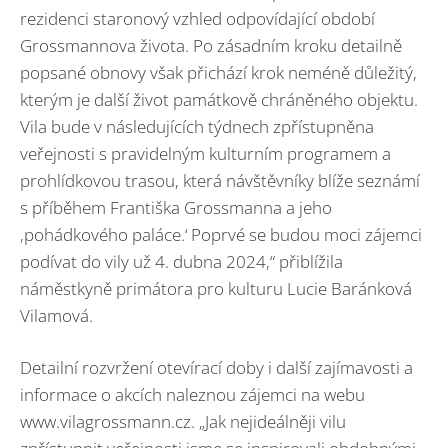
rezidenci staronový vzhled odpovídající období
Grossmannova života. Po zásadním kroku detailně
popsané obnovy však přichází krok neméně důležitý,
kterým je další život památkově chráněného objektu.
Vila bude v následujících týdnech zpřístupněna
veřejnosti s pravidelným kulturním programem a
prohlídkovou trasou, která návštěvníky blíže seznámí
s příběhem Františka Grossmanna a jeho
‚pohádkového paláce.‘ Poprvé se budou moci zájemci
podívat do vily už 4. dubna 2024,“ přiblížila
náměstkyně primátora pro kulturu Lucie Baránková
Vilamová.
Detailní rozvržení otevírací doby i další zajímavosti a
informace o akcích naleznou zájemci na webu
www.vilagrossmann.cz. „Jak nejideálněji vilu