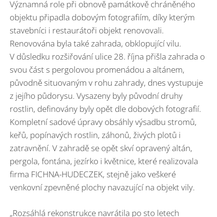
Významná role při obnově památkově chráněného
objektu připadla dobovým fotografiím, díky kterým
stavebníci i restaurátoři objekt renovovali.
Renovována byla také zahrada, obklopující vilu.
V důsledku rozšiřování ulice 28. října přišla zahrada o
svou část s pergolovou promenádou a altánem,
původně situovaným v rohu zahrady, dnes vystupuje
z jejího půdorysu. Vysazeny byly původní druhy
rostlin, definovány byly opět dle dobových fotografií.
Kompletní sadové úpravy obsáhly výsadbu stromů,
keřů, popínavých rostlin, záhonů, živých plotů i
zatravnění. V zahradě se opět skví opravený altán,
pergola, fontána, jezírko i květnice, které realizovala
firma FICHNA-HUDECZEK, stejně jako veškeré
venkovní zpevněné plochy navazující na objekt vily.
„Rozsáhlá rekonstrukce navrátila po sto letech