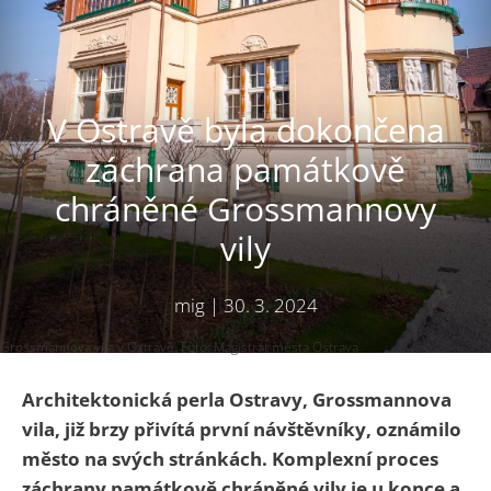
V Ostravě byla dokončena
záchrana památkově
chráněné Grossmannovy
vily
mig
|
30. 3. 2024
Grossmannova vila v Ostravě. Foto: Magistrát města Ostrava
Architektonická perla Ostravy, Grossmannova
vila, již brzy přivítá první návštěvníky, oznámilo
město na svých stránkách. Komplexní proces
záchrany památkově chráněné vily je u konce a