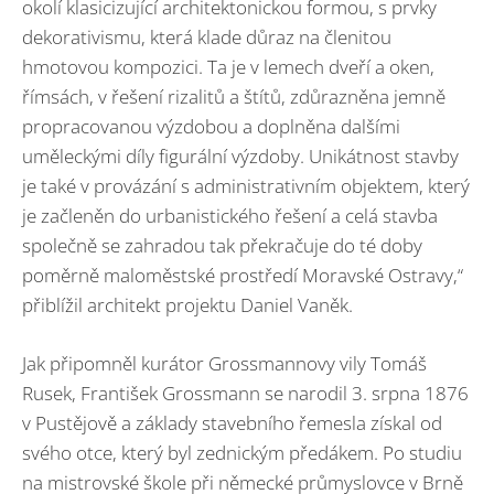
okolí klasicizující architektonickou formou, s prvky
dekorativismu, která klade důraz na členitou
hmotovou kompozici. Ta je v lemech dveří a oken,
římsách, v řešení rizalitů a štítů, zdůrazněna jemně
propracovanou výzdobou a doplněna dalšími
uměleckými díly figurální výzdoby. Unikátnost stavby
je také v provázání s administrativním objektem, který
je začleněn do urbanistického řešení a celá stavba
společně se zahradou tak překračuje do té doby
poměrně maloměstské prostředí Moravské Ostravy,“
přiblížil architekt projektu Daniel Vaněk.
Jak připomněl kurátor Grossmannovy vily Tomáš
Rusek, František Grossmann se narodil 3. srpna 1876
v Pustějově a základy stavebního řemesla získal od
svého otce, který byl zednickým předákem. Po studiu
na mistrovské škole při německé průmyslovce v Brně