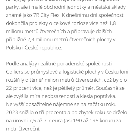
parky, ale i malé obchodní jednotky a městské sklady
známé jako 7R City Flex. K dnešnímu dni společnost
dokončila projekty o celkové rozloze více než 1,8
milionu metrů čtverečních a připravuje dalších
přibližně 2,3 milionu metrů čtverečních plochy v
Polsku i České republice.
Podle analýzy realitně-poradenské společnosti
Colliers se průmyslové a logistické plochy v Česku loni
rozšířily o téměř milion metrů čtverečních, což bylo o
22 procent více, než je pětiletý průměr. Současně se
ale zvýšila míra neobsazenosti a klesla poptávka.
Nejvyšší dosažitelné nájemné se na začátku roku
2023 snížilo o tři procenta a po zbytek roku se drželo
na úrovni 7,5 až 7,7 eura (asi 190 až 195 korun) za
metr čtvereční.