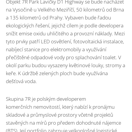
Objekt 7R Park Lavičky D1 Highway se bude nacházet
na Vysočině u Velkého Meziříčí, 50 kilometrů od Brna
a 135 kilometrů od Prahy. Vybaven bude řadou
ekologických řešení, jejichž cílem je podle developera
snížit emise oxidu uhličitého a provozní náklady. Mezi
tyto prvky patří LED osvětlení, fotovoltaická instalace,
nabíjecí stanice pro elektromobily a využívání
přečištěné odpadové vody pro splachování toalet. V
okolí parku budou vysazeny květinové louky, stromy a
keře. K údržbě zelených ploch bude využívána
dešťová voda.
Skupina 7R je polským developerem
komerčních nemovitostí, který nabízí k pronájmu
skladové a průmyslové prostory včetně projektů
stavěných na mírů pro předem dohodnuté nájemce
(BTS). Její portfolio zahrnuje velkoplošné logistické