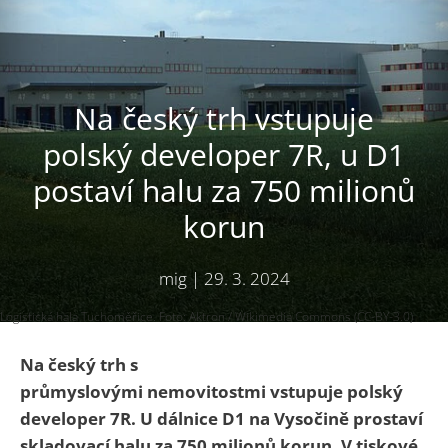
Na český trh vstupuje
polský developer 7R, u D1
postaví halu za 750 milionů
korun
mig
|
29. 3. 2024
Logistická hala Tuchoměřice. Foto: Aktron / Wikimedia Commons (CC-BY-3.0)
Na český trh s
průmyslovými nemovitostmi vstupuje polský
developer 7R. U dálnice D1 na Vysočině prostaví
skladovací halu za 750 milionů korun. V tiskové