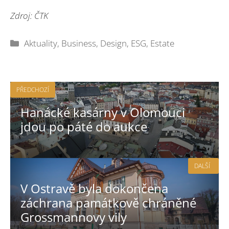
Zdroj: ČTK
Rubriky
Aktuality
,
Business
,
Design
,
ESG
,
Estate
PŘEDCHOZÍ
Hanácké kasárny v Olomouci
jdou po páté do aukce
DALŠÍ
V Ostravě byla dokončena
záchrana památkově chráněné
Grossmannovy vily