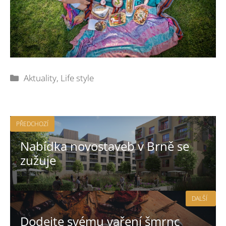
Rubriky
Aktuality
,
Life style
PŘEDCHOZÍ
Nabídka novostaveb v Brně se
zužuje
DALŠÍ
Dodejte svému vaření šmrnc