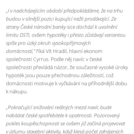
„I v nadcházejícím období předpokládáme, že na trhu
budou v silnější pozici kupující nežli prodávající. Ze
strany České národní banky sice dochází k uvolnění
limitu DSTI, ovšem hypotéky i přesto zůstávají variantou
spíše pro úzký okruh vysokopříjmových
domácností,“
říká Vít Hradil, hlavní ekonom
společnosti Cyrrus. Podle něj navíc v české
společnosti převládá názor, že současné vysoké úroky
hypoték jsou pouze přechodnou záležitostí, což
domácnosti motivuje k vyčkávání na příhodnější dobu
k nákupu.
„Pokračující snižování reálných mezd navíc bude
nabádat české spotřebitele k opatrnosti. Pozorovaný
pokles koupěschopnosti se ovšem již začíná projevovat
v útlumu stavební aktivity, když klesá počet zahájených