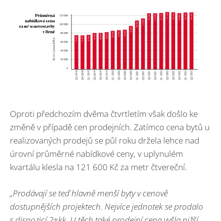
Oproti předchozím dvěma čtvrtletím však došlo ke
změně v případě cen prodejních. Zatímco cena bytů u
realizovaných prodejů se půl roku držela lehce nad
úrovní průměrné nabídkové ceny, v uplynulém
kvartálu klesla na 121 600 Kč za metr čtvereční.
„Prodávají se teď hlavně menší byty v cenově
dostupnějších projektech. Nejvíce jednotek se prodalo
s dispozicí 2+kk. U těch také prodejní cena vyšla nižší