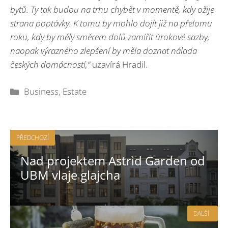
bytů. Ty tak budou na trhu chybět v momentě, kdy ožije
strana poptávky.
K tomu by mohlo dojít již na přelomu
roku, kdy by měly směrem dolů zamířit úrokové sazby,
naopak výrazného zlepšení by měla doznat nálada
českých domácností,“
uzavírá Hradil.
Rubriky
Business
,
Estate
PŘEDCHOZÍ
Nad projektem Astrid Garden od
UBM vlaje glajcha
DALŠÍ