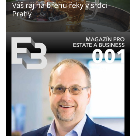
Váš ráj na břehu řeky v srdci
Prahy