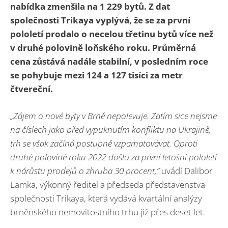
nabídka zmenšila na 1 229 bytů. Z dat
společnosti Trikaya vyplývá, že se za první
pololetí prodalo o necelou třetinu bytů více než
v druhé polovině loňského roku. Průměrná
cena zůstává nadále stabilní, v posledním roce
se pohybuje mezi 124 a 127 tisíci za metr
čtvereční.
„Zájem o nové byty v Brně nepolevuje. Zatím sice nejsme
na číslech jako před vypuknutím konfliktu na Ukrajině,
trh se však začíná postupně vzpamatovávat. Oproti
druhé polovině roku 2022 došlo za první letošní pololetí
k nárůstu prodejů o zhruba 30 procent,“
uvádí Dalibor
Lamka, výkonný ředitel a předseda představenstva
společnosti Trikaya, která vydává kvartální analýzy
brněnského nemovitostního trhu již přes deset let.