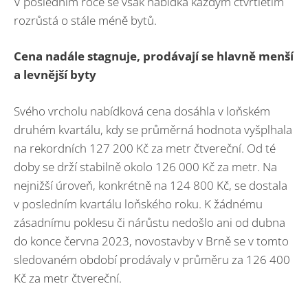
V posledním roce se však nabídka každým čtvrtletím
rozrůstá o stále méně bytů.
Cena nadále stagnuje, prodávají se hlavně menší
a levnější byty
Svého vrcholu nabídková cena dosáhla v loňském
druhém kvartálu, kdy se průměrná hodnota vyšplhala
na rekordních 127 200 Kč za metr čtvereční. Od té
doby se drží stabilně okolo 126 000 Kč za metr. Na
nejnižší úroveň, konkrétně na 124 800 Kč, se dostala
v posledním kvartálu loňského roku. K žádnému
zásadnímu poklesu či nárůstu nedošlo ani od dubna
do konce června 2023, novostavby v Brně se v tomto
sledovaném období prodávaly v průměru za 126 400
Kč za metr čtvereční.