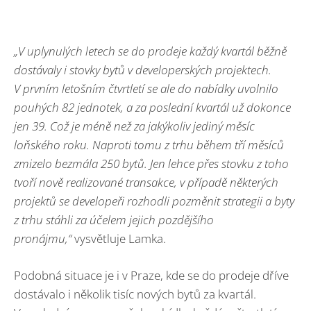
„V uplynulých letech se do prodeje každý kvartál běžně
dostávaly i stovky bytů v developerských projektech.
V prvním letošním čtvrtletí se ale do nabídky uvolnilo
pouhých 82 jednotek, a za poslední kvartál už dokonce
jen 39. Což je méně než za jakýkoliv jediný měsíc
loňského roku. Naproti tomu z trhu během tří měsíců
zmizelo bezmála 250 bytů. Jen lehce přes stovku z toho
tvoří nově realizované transakce, v případě některých
projektů se developeři rozhodli pozměnit strategii a byty
z trhu stáhli za účelem jejich pozdějšího
pronájmu,“
vysvětluje Lamka.
Podobná situace je i v Praze, kde se do prodeje dříve
dostávalo i několik tisíc nových bytů za kvartál.