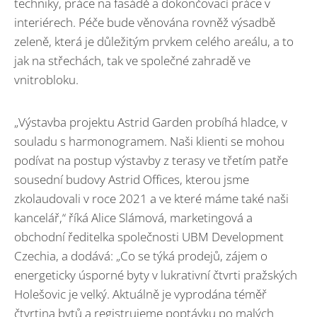
techniky, práce na fasádě a dokončovací práce v
interiérech. Péče bude věnována rovněž výsadbě
zeleně, která je důležitým prvkem celého areálu, a to
jak na střechách, tak ve společné zahradě ve
vnitrobloku.
„Výstavba projektu Astrid Garden probíhá hladce, v
souladu s harmonogramem. Naši klienti se mohou
podívat na postup výstavby z terasy ve třetím patře
sousední budovy Astrid Offices, kterou jsme
zkolaudovali v roce 2021 a ve které máme také naši
kancelář,“ říká Alice Slámová, marketingová a
obchodní ředitelka společnosti UBM Development
Czechia, a dodává: „Co se týká prodejů, zájem o
energeticky úsporné byty v lukrativní čtvrti pražských
Holešovic je velký. Aktuálně je vyprodána téměř
čtvrtina bytů a registrujeme poptávku po malých