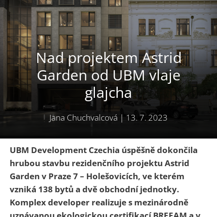
Nad projektem Astrid
Garden od UBM vlaje
glajcha
Jana Chuchvalcová
|
13. 7. 2023
UBM Development Czechia úspěšně dokončila
hrubou stavbu rezidenčního projektu Astrid
Garden v Praze 7 – Holešovicích, ve kterém
vzniká 138 bytů a dvě obchodní jednotky.
Komplex developer realizuje s mezinárodně
uznávanou ekologickou certifikací BREEAM a v