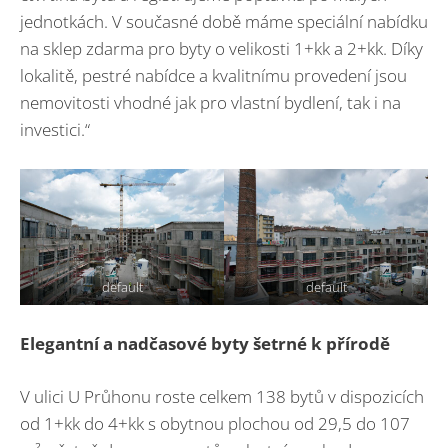
jednotkách. V současné době máme speciální nabídku
na sklep zdarma pro byty o velikosti 1+kk a 2+kk. Díky
lokalitě, pestré nabídce a kvalitnímu provedení jsou
nemovitosti vhodné jak pro vlastní bydlení, tak i na
investici.“
default
default
Elegantní a nadčasové byty šetrné k přírodě
V ulici U Průhonu roste celkem 138 bytů v dispozicích
od 1+kk do 4+kk s obytnou plochou od 29,5 do 107