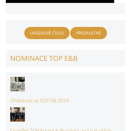
UKÁZKOVÉ ČÍSLO
PŘEDPLATNÉ
NOMINACE TOP E&B
Ohlédnutí za TOP EB 2024
Ocenění TOP Estate & Business zná své vítěze