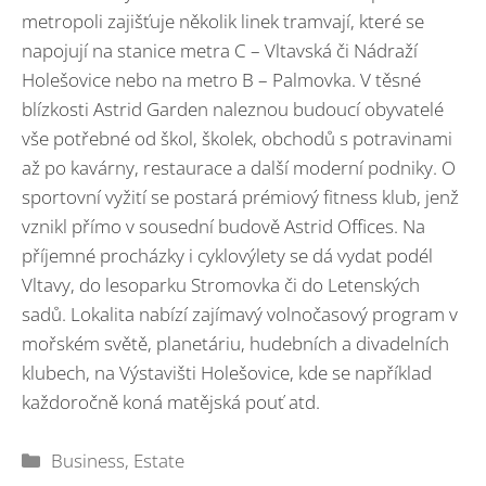
metropoli zajišťuje několik linek tramvají, které se
napojují na stanice metra C – Vltavská či Nádraží
Holešovice nebo na metro B – Palmovka. V těsné
blízkosti Astrid Garden naleznou budoucí obyvatelé
vše potřebné od škol, školek, obchodů s potravinami
až po kavárny, restaurace a další moderní podniky. O
sportovní vyžití se postará prémiový fitness klub, jenž
vznikl přímo v sousední budově Astrid Offices. Na
příjemné procházky i cyklovýlety se dá vydat podél
Vltavy, do lesoparku Stromovka či do Letenských
sadů. Lokalita nabízí zajímavý volnočasový program v
mořském světě, planetáriu, hudebních a divadelních
klubech, na Výstavišti Holešovice, kde se například
každoročně koná matějská pouť atd.
Rubriky
Business
,
Estate