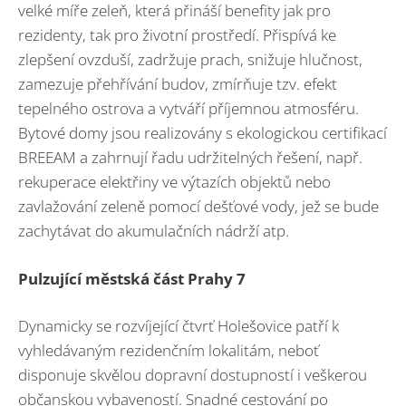
velké míře zeleň, která přináší benefity jak pro
rezidenty, tak pro životní prostředí. Přispívá ke
zlepšení ovzduší, zadržuje prach, snižuje hlučnost,
zamezuje přehřívání budov, zmírňuje tzv. efekt
tepelného ostrova a vytváří příjemnou atmosféru.
Bytové domy jsou realizovány s ekologickou certifikací
BREEAM a zahrnují řadu udržitelných řešení, např.
rekuperace elektřiny ve výtazích objektů nebo
zavlažování zeleně pomocí dešťové vody, jež se bude
zachytávat do akumulačních nádrží atp.
Pulzující městská část Prahy 7
Dynamicky se rozvíjející čtvrť Holešovice patří k
vyhledávaným rezidenčním lokalitám, neboť
disponuje skvělou dopravní dostupností i veškerou
občanskou vybaveností. Snadné cestování po