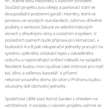
m², včetně dvou mezonetů s vlastním vchodem.
Součástí projektu jsou sklepy a parkovací stání ve
dvoupodlažní podzemní garáži. Interiéry, které se
ponesou ve vysokých standardech, zahrnou dřevěné
podlahy a venkovní žaluzie ve velkoformátových
oknech s dřevěnými rámy a izolačním trojsklem. V
posledních patrech bude příprava pro klimatizaci, v
budovách A a B pak rekuperační jednotky pracující na
systému zpětného získávání tepla z odváděného
vzduchu a napomáhající snížení nákladů na vytápění.
Rezidenti budou moci využívat také místnost pro mytí
kol, dílnu a sdílenou kancelář. V přízemí
rekonstruovaného domu do ulice U Průhonu budou
situovány dvě obchodní jednotky.
Společnost UBM staví Astrid Garden s ohledem na
udržitelnost. V souladu s názvem projektu zahrne ve