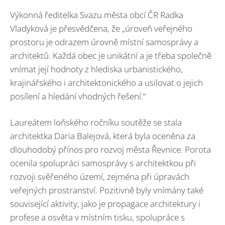
Výkonná ředitelka Svazu města obcí ČR Radka
Vladyková je přesvědčena, že „úroveň veřejného
prostoru je odrazem úrovně místní samosprávy a
architektů. Každá obec je unikátní a je třeba společně
vnímat její hodnoty z hlediska urbanistického,
krajinářského i architektonického a usilovat o jejich
posílení a hledání vhodných řešení.“
Laureátem loňského ročníku soutěže se stala
architektka Daria Balejová, která byla oceněna za
dlouhodobý přínos pro rozvoj města Řevnice. Porota
ocenila spolupráci samosprávy s architektkou při
rozvoji svěřeného území, zejména při úpravách
veřejných prostranství. Pozitivně byly vnímány také
související aktivity, jako je propagace architektury i
profese a osvěta v místním tisku, spolupráce s