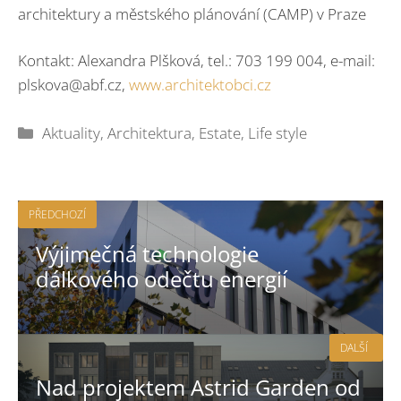
architektury a městského plánování (CAMP) v Praze
Kontakt: Alexandra Plšková, tel.: 703 199 004, e-mail:
plskova@abf.cz
,
www.architektobci.cz
Rubriky
Aktuality
,
Architektura
,
Estate
,
Life style
PŘEDCHOZÍ
Výjimečná technologie
dálkového odečtu energií
DALŠÍ
Nad projektem Astrid Garden od