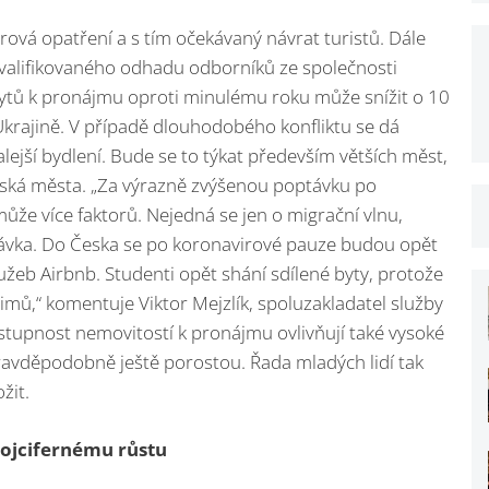
rová opatření a s tím očekávaný návrat turistů. Dále
kvalifikovaného odhadu odborníků ze společnosti
tů k pronájmu oproti minulému roku může snížit o 10
a Ukrajině. V případě dlouhodobého konfliktu se dá
alejší bydlení. Bude se to týkat především větších měst,
rajská města. „Za výrazně zvýšenou poptávku po
že více faktorů. Nejedná se jen o migrační vlnu,
távka. Do Česka se po koronavirové pauze budou opět
služeb Airbnb. Studenti opět shání sdílené byty, protože
ežimů,“ komentuje Viktor Mejzlík, spoluzakladatel služby
tupnost nemovitostí k pronájmu ovlivňují také vysoké
pravděpodobně ještě porostou. Řada mladých lidí tak
žit.
vojcifernému růstu