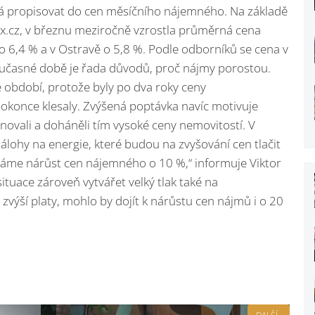
íná propisovat do cen měsíčního nájemného. Na základě
tymix.cz, v březnu meziročně vzrostla průměrná cena
o 6,4 % a v Ostravě o 5,8 %. Podle odborníků se cena v
 současné době je řada důvodů, proč nájmy porostou.
 období, protože byly po dva roky ceny
okonce klesaly. Zvýšená poptávka navíc motivuje
onovali a doháněli tím vysoké ceny nemovitostí. V
álohy na energie, které budou na zvyšování cen tlačit
áváme nárůst cen nájemného o 10 %,“ informuje Viktor
ituace zároveň vytvářet velký tlak také na
ýší platy, mohlo by dojít k nárůstu cen nájmů i o 20
DALŠÍ