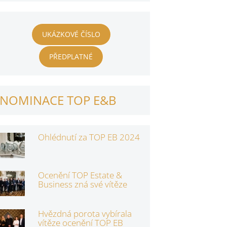
UKÁZKOVÉ ČÍSLO
PŘEDPLATNÉ
NOMINACE TOP E&B
Ohlédnutí za TOP EB 2024
Ocenění TOP Estate &
Business zná své vítěze
Hvězdná porota vybírala
vítěze ocenění TOP EB