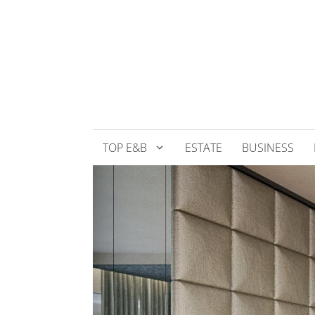
Přeskočit
na
obsah
TOP E&B
ESTATE
BUSINESS