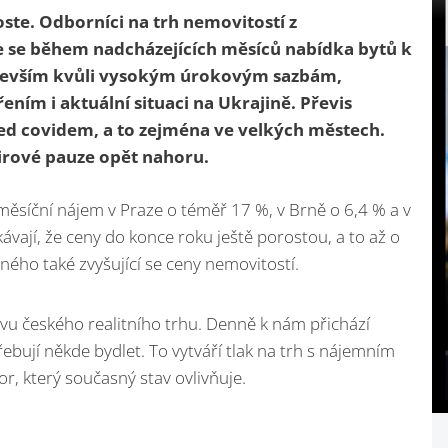
ste. Odborníci na trh nemovitostí z
 se během nadcházejících měsíců nabídka bytů k
devším kvůli vysokým úrokovým sazbám,
ím i aktuální situaci na Ukrajině. Převis
řed covidem, a to zejména ve velkých městech.
irové pauze opět nahoru.
ěsíční nájem v Praze o téměř 17 %, v Brně o 6,4 % a v
vají, že ceny do konce roku ještě porostou, a to až o
ného také zvyšující se ceny nemovitostí.
avu českého realitního trhu. Denně k nám přichází
potřebují někde bydlet. To vytváří tlak na trh s nájemním
or, který současný stav ovlivňuje.