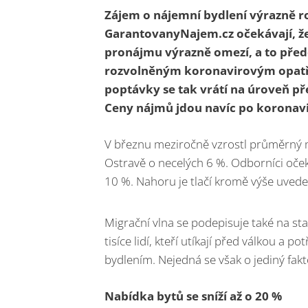
Zájem o nájemní bydlení výrazně ro
GarantovanyNajem.cz očekávají, že
pronájmu výrazně omezí, a to pře
rozvolněným koronavirovým opatřen
poptávky se tak vrátí na úroveň p
Ceny nájmů jdou navíc po koronav
V březnu meziročně vzrostl průměrný m
Ostravě o necelých 6 %. Odborníci očeká
10 %. Nahoru je tlačí kromě výše uvede
Migrační vlna se podepisuje také na st
tisíce lidí, kteří utíkají před válkou a 
bydlením. Nejedná se však o jediný fakt
Nabídka bytů se sníží až o 20 %