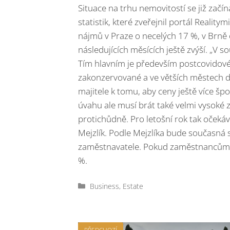
Situace na trhu nemovitostí se již zač
statistik, které zveřejnil portál Reali
nájmů v Praze o necelých 17 %, v Brně 
následujících měsících ještě zvýší. „V
Tím hlavním je především postcovidové
zakonzervované a ve větších městech d
majitele k tomu, aby ceny ještě více šp
úvahu ale musí brát také velmi vysoké z
protichůdně. Pro letošní rok tak oček
Mejzlík. Podle Mejzlíka bude současná s
zaměstnavatele. Pokud zaměstnancům zv
%.
Rubriky
Business
,
Estate
PŘEDCHOZÍ