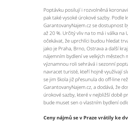
Poptávku posilují i rozvolněná koronavi
pak také vysoké úrokové sazby. Podle 
GarantovanyNajem.cz se dostupnost by
až 20 %. Určitý vliv na to má i válka n
očekávat, že uprchlíci budou hledat trv
jako je Praha, Brno, Ostrava a další k
nájemním bydlení ve velkých městech mů
významnou roli sehrává i sezonní pop
navracet turisté, kteří hojně využívají 
se jim škola již přesunula do off-line r
GarantovanyNajem.cz, a dodává, že dos
úrokové sazby, které v nejbližší době 
bude muset sen o vlastním bydlení odlo
Ceny nájmů se v Praze vrátily ke d