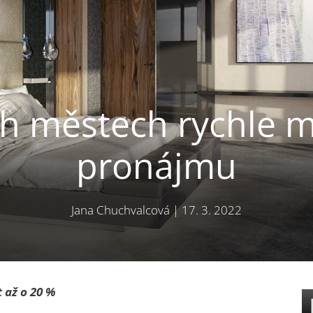
ch městech rychle mi
pronájmu
Jana Chuchvalcová
|
17. 3. 2022
 až o 20 %