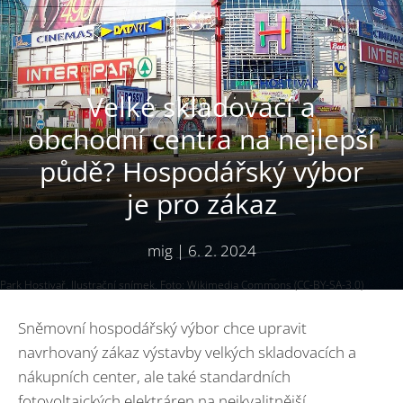
Velké skladovací a
obchodní centra na nejlepší
půdě? Hospodářský výbor
je pro zákaz
mig
|
6. 2. 2024
Park Hostivař. Ilustrační snímek. Foto: Wikimedia Commons (CC-BY-SA-3.0)
Sněmovní hospodářský výbor chce upravit
navrhovaný zákaz výstavby velkých skladovacích a
nákupních center, ale také standardních
fotovoltaických elektráren na nejkvalitnější