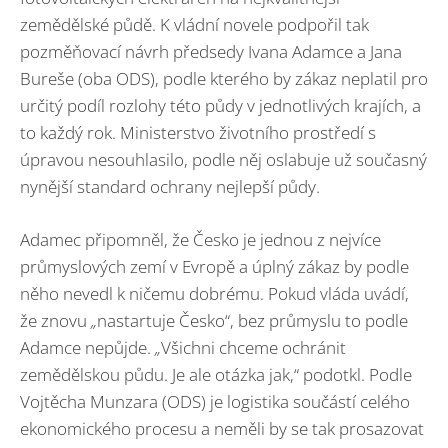
zemědělské půdě. K vládní novele podpořil tak
pozměňovací návrh předsedy Ivana Adamce a Jana
Bureše (oba ODS), podle kterého by zákaz neplatil pro
určitý podíl rozlohy této půdy v jednotlivých krajích, a
to každý rok. Ministerstvo životního prostředí s
úpravou nesouhlasilo, podle něj oslabuje už současný
nynější standard ochrany nejlepší půdy.
Adamec připomněl, že Česko je jednou z nejvíce
průmyslových zemí v Evropě a úplný zákaz by podle
něho nevedl k ničemu dobrému. Pokud vláda uvádí,
že znovu
„
nastartuje Česko“, bez průmyslu to podle
Adamce nepůjde.
„
Všichni chceme ochránit
zemědělskou půdu. Je ale otázka jak,“ podotkl. Podle
Vojtěcha Munzara (ODS) je logistika součástí celého
ekonomického procesu a neměli by se tak prosazovat