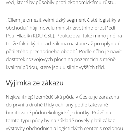
věci, které by působily proti ekonomickému růstu.
„
Cílem je omezit velmi úzký segment čisté logistiky a
obchodu,“ hájil novelu ministr životního prostředí
Petr Hladík (KDU-ČSL). Poukazoval také mimo jiné na
to, že faktický dopad zákona nastane až po uplynutí
pětiletého přechodného období. Podle něho je navíc
dostatek rozvojových ploch na pozemcích s méně
kvalitní půdou, které jsou u silnic vyšších tříd.
Výjimka ze zákazu
Nejkvalitnější zemědělská půda v Česku je zařazena
do první a druhé třídy ochrany podle takzvané
bonitované půdní ekologické jednotky. Právě na
tomto typu půdy by na základě novely platil zákaz
výstavby obchodních a logistických center s rozlohou