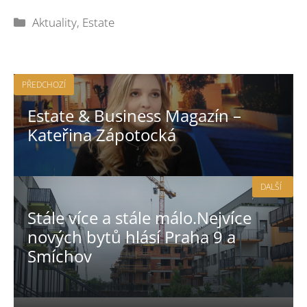
Rubriky
Aktuality
,
Estate
PŘEDCHOZÍ
Estate & Business Magazín –
Kateřina Zápotocká
DALŠÍ
Stále více a stále málo.Nejvíce
nových bytů hlásí Praha 9 a
Smíchov