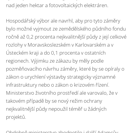
nad jeden hektar a fotovoltaických elektráren.
Hospodářský výbor ale navrhl, aby pro tyto záměry
bylo možné vyjmout ze zemědělského půdního fondu
ročně až 0,2 procenta nejkvalitnější půdy z její celkové
rozlohy v Moravskoslezském v Karlovarském a v
Ústeckém kraji a do 0,1 procenta v ostatních
regionech. Výjimku ze zákazu by měly podle
pozměňovacího návrhu záměry, které by se opíraly o
zákon o urychlení výstavby strategicky významné
infrastruktury nebo o zákon o krizovém řízení.
Ministerstvo životního prostředí ale varovalo, že v
takovém případě by se nový režim ochrany
nejkvalitnější půdy nepoužil téměř u žádných
projektů.
Obdobně ministerstvo zhodnotilo i další Adamcův