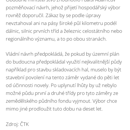
pozměňovací návrh, jehož přijetí hospodářský výbor
rovněž doporučil. Zákaz by se podle úpravy
nevztahoval ani na pásy široké půl kilometru podél
dálnic, silnic prvních tříd a železnic celostátního nebo
regionálního významu, a to po obou stranách.
Vládní návrh předpokládá, že pokud by územní plán
do budoucna předpokládal využití nejkvalitnější půdy
například pro stavbu skladovacích hal, muselo by být
stavební povolení na tento záměr vydané do pěti let
od účinnosti novely. Po uplynutí lhůty by už nebylo
možné půdu první a druhé třídy pro tyto záměry ze
zemědělského půdního fondu vyjmout. Výbor chce
mimo jiné prodloužit tuto dobu na deset let.
Zdroj: ČTK