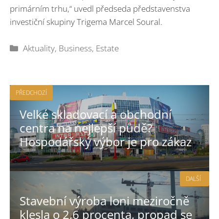
primárním trhu,“ uvedl předseda představenstva
investiční skupiny Trigema Marcel Soural.
Rubriky
Aktuality
,
Business
,
Estate
PŘEDCHOZÍ
Velké skladovací a obchodní
centra na nejlepší půdě?
Hospodářský výbor je pro zákaz
DALŠÍ
Stavební výroba loni meziročně
klesla o 2,6 procenta, propad se