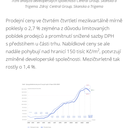
Tržní analýza developerských společností Central Group, Skanska a
Trigema. Zdroj: Central Group, Skanska a Trigema
Prodejní ceny ve čtvrtém čtvrtletí mezikvartálně mírně
poklesly o 2,7 % zejména z důvodu limitovaných
pobídek prodejců a promítnutí snížené sazby DPH
s předstihem u části trhu. Nabídkové ceny se ale
2
nadále pohybují nad hranicí 150 tisíc Kč/m
, potvrzují
zmíněné developerské společnosti. Mezičtvrletně tak
rostly o 1,4 %.