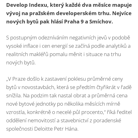
Develop Indexu, který každé dva měsíce mapuje
vývoj na pražském developerském trhu. Nejvíce
nových bytů pak hlásí Praha 9 a Smíchov.
S postupným odezníváním negativních jevů v podobě
vysoké inflace i cen energií se začíná podle analytiků a
realitních makléřů pomalu měnit i situace na trhu
nových bytů.
„V Praze došlo k zastavení poklesu průměrné ceny
bytů v novostavbách, která se předtím čtyřikrát v řadě
snížila. Na podzim tak nastal obrat a průměrná cena
nové bytové jednotky po několika měsících mírně
vzrostla, konkrétně o necelé půl procento,“ říká ředitel
oddělení nemovitostí a stavebnictví z poradenské
společnosti Deloitte Petr Hána.