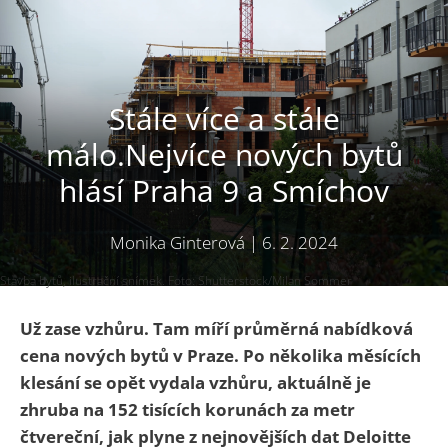
Stále více a stále
málo.Nejvíce nových bytů
hlásí Praha 9 a Smíchov
Monika Ginterová
|
6. 2. 2024
Stavba bytů, ilustrační snímek. Foto: Shutterstock/Milan Sommer
Už zase vzhůru. Tam míří průměrná nabídková
cena nových bytů v Praze. Po několika měsících
klesání se opět vydala vzhůru, aktuálně je
zhruba na 152 tisících korunách za metr
čtvereční, jak plyne z nejnovějších dat Deloitte