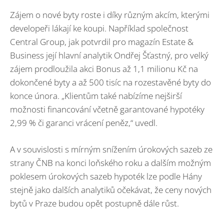
Zájem o nové byty roste i díky různým akcím, kterými
developeři lákají ke koupi. Například společnost
Central Group, jak potvrdil pro magazín Estate &
Business její hlavní analytik Ondřej Šťastný, pro velký
zájem prodloužila akci Bonus až 1,1 milionu Kč na
dokončené byty a až 500 tisíc na rozestavěné byty do
konce února. „Klientům také nabízíme nejširší
možnosti financování včetně garantované hypotéky
2,99 % či garanci vrácení peněz,“ uvedl.
A v souvislosti s mírným snížením úrokových sazeb ze
strany ČNB na konci loňského roku a dalším možným
poklesem úrokových sazeb hypoték lze podle Hány
stejně jako dalších analytiků očekávat, že ceny nových
bytů v Praze budou opět postupně dále růst.