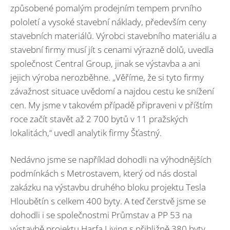
způsobené pomalým prodejním tempem prvního
pololetí a vysoké stavební náklady, především ceny
stavebních materiálů. Výrobci stavebního materiálu a
stavební firmy musí jít s cenami výrazně dolů, uvedla
společnost Central Group, jinak se výstavba a ani
jejich výroba nerozběhne. „Věříme, že si tyto firmy
závažnost situace uvědomí a najdou cestu ke snížení
cen. My jsme v takovém případě připraveni v příštím
roce začít stavět až 2 700 bytů v 11 pražských
lokalitách,“ uvedl analytik firmy Šťastný.
Nedávno jsme se například dohodli na výhodnějších
podmínkách s Metrostavem, který od nás dostal
zakázku na výstavbu druhého bloku projektu Tesla
Hloubětín s celkem 400 byty. A teď čerstvě jsme se
dohodli i se společnostmi Průmstav a PP 53 na
výstavbě projektu Harfa Living s přibližně 380 byty.