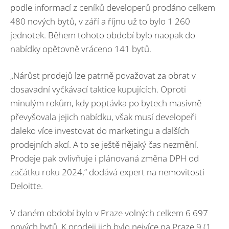
podle informací z ceníků developerů prodáno celkem
480 nových bytů, v září a říjnu už to bylo 1 260
jednotek. Během tohoto období bylo naopak do
nabídky opětovně vráceno 141 bytů.
„Nárůst prodejů lze patrně považovat za obrat v
dosavadní vyčkávací taktice kupujících. Oproti
minulým rokům, kdy poptávka po bytech masivně
převyšovala jejich nabídku, však musí developeři
daleko více investovat do marketingu a dalších
prodejních akcí. A to se ještě nějaký čas nezmění.
Prodeje pak ovlivňuje i plánovaná změna DPH od
začátku roku 2024,“ dodává expert na nemovitosti
Deloitte.
V daném období bylo v Praze volných celkem 6 697
nových bytů. K prodeji jich bylo nejvíce na Praze 9 (1