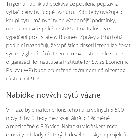
Trigema například očekává že posílená poptávka
vytlačí ceny bytů opět vzhůru. „Kdo tedy uvažuje o
koupi bytu, má nyní ty nejvýhodnější podmínky,
uvedla mluvčí společnosti Martina Kalusová ve
vyjádření pro Estate & Busines. Zprávy z trhu totiž
podle ní naznačují, že v příštích deseti letech lze čekat
výrazný globální růst cen nemovitostí. Podle studie
organizací ifo Institute a Institute for Swiss Economic
Policy (IWP) bude průměrné roční nominální tempo
růstu činit 9 %.
Nabídka nových bytů vázne
V Praze bylo na konci loňského roku volných 5 500
nových bytů, tedy mezikvartálně o 2 % méně
a meziročně o 8 % více. Nabídku v loňském roce
omezily odklady některých developerských projektů