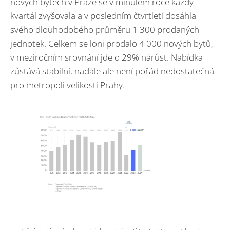
nových bytech v Praze se v minulém roce každý
kvartál zvyšovala a v posledním čtvrtletí dosáhla
svého dlouhodobého průměru 1 300 prodaných
jednotek. Celkem se loni prodalo 4 000 nových bytů,
v meziročním srovnání jde o 29% nárůst. Nabídka
zůstává stabilní, nadále ale není pořád nedostatečná
pro metropoli velikosti Prahy.