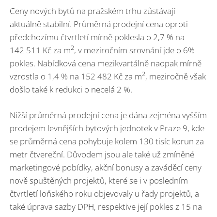
Ceny nových bytů na pražském trhu zůstávají
aktuálně stabilní. Průměrná prodejní cena oproti
předchozímu čtvrtletí mírně poklesla o 2,7 % na
2
142 511 Kč za m
, v meziročním srovnání jde o 6%
pokles. Nabídková cena mezikvartálně naopak mírně
2
vzrostla o 1,4 % na 152 482 Kč za m
, meziročně však
došlo také k redukci o necelá 2 %.
Nižší průměrná prodejní cena je dána zejména vyšším
prodejem levnějších bytových jednotek v Praze 9, kde
se průměrná cena pohybuje kolem 130 tisíc korun za
metr čtvereční. Důvodem jsou ale také už zmíněné
marketingové pobídky, akční bonusy a zaváděcí ceny
nově spuštěných projektů, které se i v posledním
čtvrtletí loňského roku objevovaly u řady projektů, a
také úprava sazby DPH, respektive její pokles z 15 na