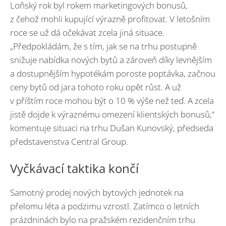
Loňský rok byl rokem marketingových bonusů,
z čehož mohli kupující výrazně profitovat. V letošním
roce se už dá očekávat zcela jiná situace.
„Předpokládám, že s tím, jak se na trhu postupně
snižuje nabídka nových bytů a zároveň díky levnějším
a dostupnějším hypotékám poroste poptávka, začnou
ceny bytů od jara tohoto roku opět růst. A už
v příštím roce mohou být o 10 % výše než teď. A zcela
jistě dojde k výraznému omezení klientských bonusů,“
komentuje situaci na trhu Dušan Kunovský, předseda
představenstva Central Group.
Vyčkávací taktika končí
Samotný prodej nových bytových jednotek na
přelomu léta a podzimu vzrostl. Zatímco o letních
prázdninách bylo na pražském rezidenčním trhu