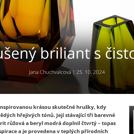
šený briliant s čist
Jana Chuchvalcová
|
25. 10. 2024
inspirovanou krásou skutečné hrušky, kdy
ých hřejivých tónů. Její stávající tři barevné
it růžová a beryl modrá doplnil čtvrtý – topas
nspirace a je provedena v teplých přírodních