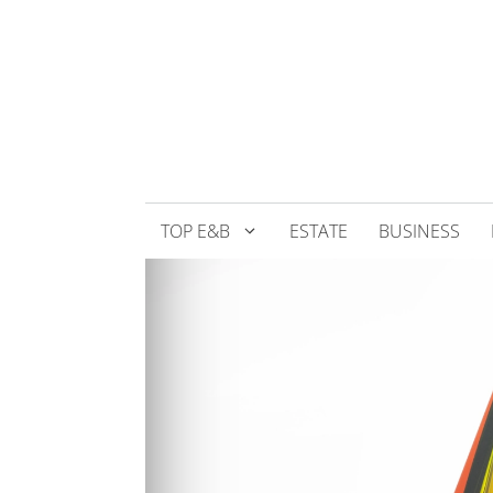
Přeskočit
na
obsah
TOP E&B
ESTATE
BUSINESS