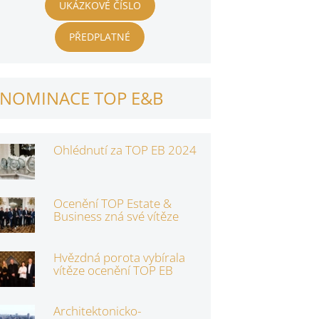
UKÁZKOVÉ ČÍSLO
PŘEDPLATNÉ
NOMINACE TOP E&B
Ohlédnutí za TOP EB 2024
Ocenění TOP Estate &
Business zná své vítěze
Hvězdná porota vybírala
vítěze ocenění TOP EB
Architektonicko-