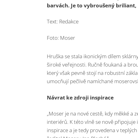
barvách. Je to vybroušený briliant
Text: Redakce
Foto: Moser
Hruška se stala ikonickým dílem sklár
široké veřejnosti. Ručně foukaná a br
který však pevně stojí na robustní zákla
umocňují pečlivě namíchané moserovsk
Návrat ke zdroji inspirace
„Moser je na nové cestě, kdy měkké a z
interiérů. K této vlně se nově připojuje 
inspirace a je tedy provedena v teplý