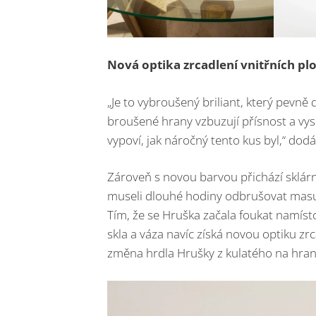
Nová optika zrcadlení vnitřních pl
„Je to vybroušený briliant, který pevn
broušené hrany vzbuzují přísnost a vyso
vypoví, jak náročný tento kus byl,“ dodá
Zároveň s novou barvou přichází sklárna
museli dlouhé hodiny odbrušovat masu s
Tím, že se Hruška začala foukat namíst
skla a váza navíc získá novou optiku zr
změna hrdla Hrušky z kulatého na hran