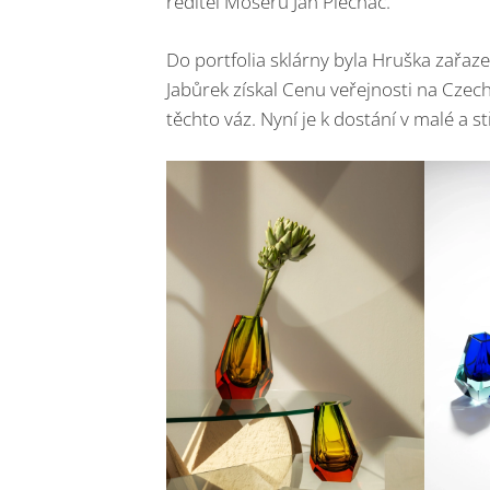
ředitel Moseru Jan Plecháč.
Do portfolia sklárny byla Hruška zařaze
Jabůrek získal Cenu veřejnosti na Czech
těchto váz. Nyní je k dostání v malé a st