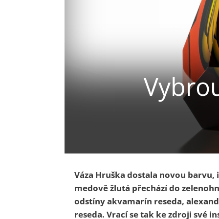
Vybrou
Váza Hruška dostala novou barvu, 
medově žlutá přechází do zelenohněd
odstíny akvamarín reseda, alexandr
reseda.
Vrací se tak ke zdroji své i