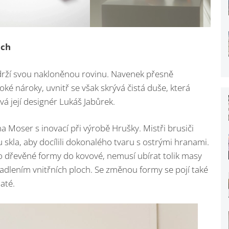
och
ě drží svou nakloněnou rovinu. Navenek přesně
ké nároky, uvnitř se však skrývá čistá duše, která
vá její designér Lukáš Jabůrek.
 Moser s inovací při výrobě Hrušky. Mistři brusiči
kla, aby docílili dokonalého tvaru s ostrými hranami.
o dřevěné formy do kovové, nemusí ubírat tolik masy
cadlením vnitřních ploch. Se změnou formy se pojí také
até.