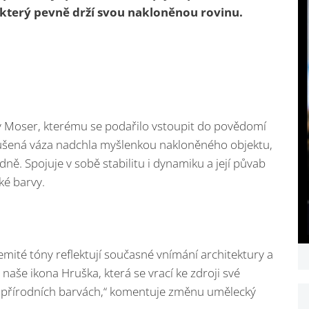
, který pevně drží svou nakloněnou rovinu.
ny Moser, kterému se podařilo vstoupit do povědomí
oušená váza nadchla myšlenkou nakloněného objektu,
dně. Spojuje v sobě stabilitu i dynamiku a její půvab
é barvy.
emité tóny reflektují současné vnímání architektury a
i naše ikona Hruška, která se vrací ke zdroji své
ch přírodních barvách,“ komentuje změnu umělecký