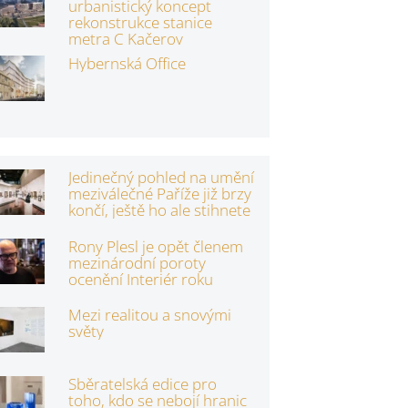
urbanistický koncept
rekonstrukce stanice
metra C Kačerov
Hybernská Office
Jedinečný pohled na umění
meziválečné Paříže již brzy
končí, ještě ho ale stihnete
Rony Plesl je opět členem
mezinárodní poroty
ocenění Interiér roku
Mezi realitou a snovými
světy
Sběratelská edice pro
toho, kdo se nebojí hranic