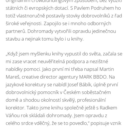
originálním crowdfundingovým způsobem, bez využití
státních či evropských dotací. S Pavlem Podruhem ho
totiž vlastnoručně postavily stovky dobrovolníků z řad
široké veřejnosti. Zapojilo se i mnoho odborných
partnerů. Dohromady vytvořili opravdu jedinečnou
stavbu a nejinak tomu bylo i u knihy.
„Když jsem myšlenku knihy vypustil do světa, začala se
mi zase vracet neuvěřitelná podpora a nezištné
nabídky pomoci. Jako první mi třeba napsal Martin
Mareš, creative director agentury MARK BBDO. Na
jazykové korektury se nabídl Josef Bábík, úplně první
dobrovolnický pomocník v Českém soběstačném
domě a shodou okolností skvělý, profesionální
korektor. Takto jsme knihu společně ještě s Radkem
Váňou rok skládali dohromady. Jsem opravdu z
celého srdce vděčný, že se to povedlo,“ popisuje vznik