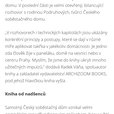
domu. V poslední části je velmi otevřený, bilancující
rozhovor s rodinou Podruhových, tvůrci Českého
soběstačného domu.
„V rozhovorech i technických kapitolách jsou ukázány
konkrétní principy a postupy, které se dají v různé
míře aplikovat takřka v jakékoliv domácnosti. Je jedno
zda člověk žije v paneláku, domě na vesnici nebo v
centru Prahy. Myslím, že jsme do knihy ukryli mnoho
užitečných impulzů,“ dodává Radek Váňa, spoluautor
knihy a zakladatel vydavatelství ARCHIZOOM BOOKS,
pod jehož hlavičkou kniha vyšla.
Kniha od nadšenců
Samotný Český soběstačný dům vznikal velmi