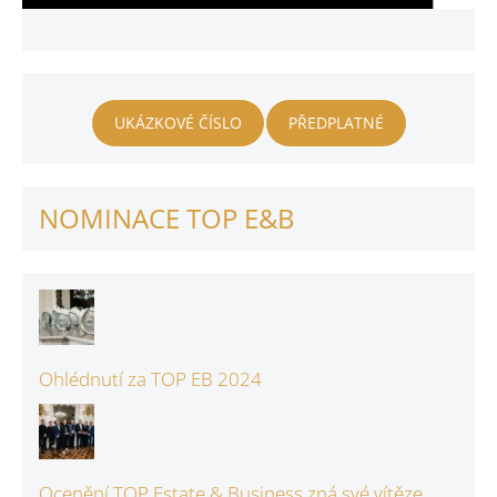
UKÁZKOVÉ ČÍSLO
PŘEDPLATNÉ
NOMINACE TOP E&B
Ohlédnutí za TOP EB 2024
Ocenění TOP Estate & Business zná své vítěze