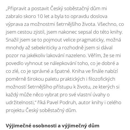
„Připravit a postavit Český soběstačný dům mi
zabralo skoro 10 let a byla to opravdu doslova
výprava za možnostmi šetrnějšího života. Všechno, co
jsem cestou zjistil, jsem nakonec sepsal do této knihy.
Snažil jsem se to pojmout velice pragmaticky, možná
mnohdy až sebekriticky a rozhodně jsem si dával
pozor na jakékoliv lakování nazeleno. Věřím, že se mi
povedlo vyhnout se nálepkování toho, co je dobré a
co zlé, co je správné a špatné. Kniha ve finále nabízí
poměrně širokou paletu praktických i filozofických
možností šetrnějšího přístupu k životu, ze kterých si
každý může něco vybrat pro své vlastní úvahy o
udržitelnosti,“ říká Pavel Podruh, autor knihy i celého
projektu Český soběstačný dům.
Výjimečné osobnosti a výjimečný dům