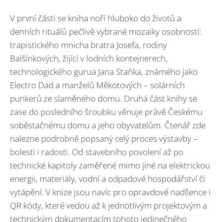
V první části se kniha noří hluboko do životů a
denních rituálů pečlivě vybrané mozaiky osobností:
trapistického mnicha bratra Josefa, rodiny
Balšínkových, žijící v lodních kontejnerech,
technologického gurua Jana Staňka, známého jako
Electro Dad a manželů Měkotových – solárních
punkerů ze slaměného domu. Druhá část knihy se
zase do posledního šroubku věnuje právě Českému
soběstačnému domu a jeho obyvatelům. Čtenář zde
nalezne podrobně popsaný celý proces výstavby –
bolesti i radosti. Od stavebního povolení až po
technické kapitoly zaměřené mimo jiné na elektrickou
energii, materiály, vodní a odpadové hospodářství či
vytápění. V knize jsou navíc pro opravdové nadšence i
QR kódy, které vedou až k jednotlivým projektovým a
technickým dokumentacím tohoto jedinečného