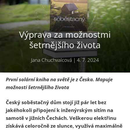
Výprava za možnostmi
šetrnějšího života
Jana Chuchvalcová
|
4. 7. 2024
První solární kniha na světě je z Česka. Mapuje
možnosti šetrnějšího života
Český soběstačný dům stojí již pár let bez
jakéhokoli připojení k inženýrským sítím na
samotě v jižních Čechách. Veškerou elektřinu
získává celoročně ze slunce, využívá maximálně