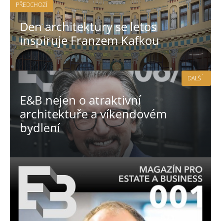
PŘEDCHOZÍ
Den architektury se letos
inspiruje Franzem Kafkou
DALŠÍ
E&B nejen o atraktivní
architektuře a víkendovém
bydlení