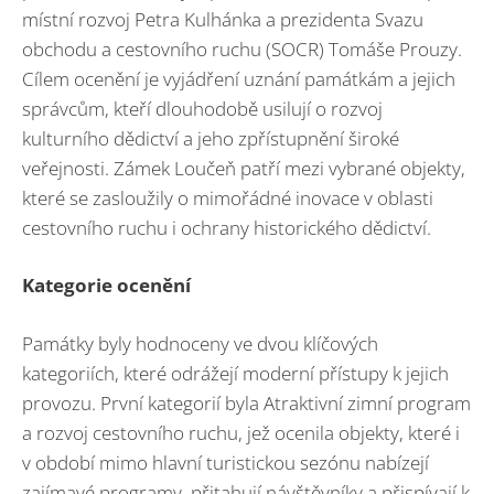
místní rozvoj Petra Kulhánka a prezidenta Svazu
obchodu a cestovního ruchu (SOCR) Tomáše Prouzy.
Cílem ocenění je vyjádření uznání památkám a jejich
správcům, kteří dlouhodobě usilují o rozvoj
kulturního dědictví a jeho zpřístupnění široké
veřejnosti. Zámek Loučeň patří mezi vybrané objekty,
které se zasloužily o mimořádné inovace v oblasti
cestovního ruchu i ochrany historického dědictví.
Kategorie ocenění
Památky byly hodnoceny ve dvou klíčových
kategoriích, které odrážejí moderní přístupy k jejich
provozu. První kategorií byla Atraktivní zimní program
a rozvoj cestovního ruchu, jež ocenila objekty, které i
v období mimo hlavní turistickou sezónu nabízejí
zajímavé programy, přitahují návštěvníky a přispívají k