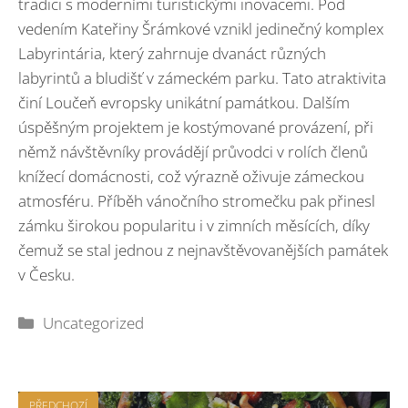
tradici s moderními turistickými inovacemi. Pod
vedením Kateřiny Šrámkové vznikl jedinečný komplex
Labyrintária, který zahrnuje dvanáct různých
labyrintů a bludišť v zámeckém parku. Tato atraktivita
činí Loučeň evropsky unikátní památkou. Dalším
úspěšným projektem je kostýmované provázení, při
němž návštěvníky provádějí průvodci v rolích členů
knížecí domácnosti, což výrazně oživuje zámeckou
atmosféru. Příběh vánočního stromečku pak přinesl
zámku širokou popularitu i v zimních měsících, díky
čemuž se stal jednou z nejnavštěvovanějších památek
v Česku.
Rubriky
Uncategorized
PŘEDCHOZÍ