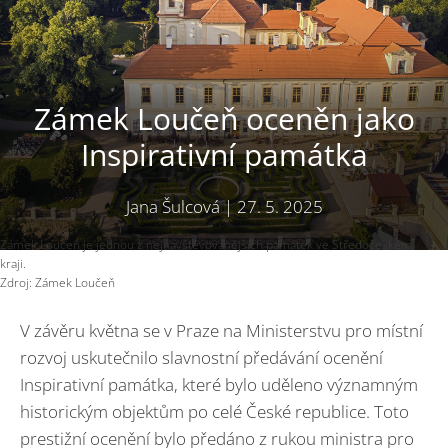
Zámek Loučeň oceněn jako
Inspirativní památka
Jana Šulcová
|
27. 5. 2025
Zámek Loučeň je jednou z nejnavštěvovanějších památek ve Středočeském
kraji.
Zdroj: Zámek Loučeň
V závěru května se v Praze na Ministerstvu pro místní
rozvoj uskutečnilo slavnostní předávání ocenění
Inspirativní památka, které bylo uděleno významným
historickým objektům po celé České republice. Toto
prestižní ocenění bylo předáno z rukou ministra pro