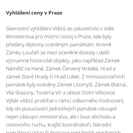
Vyhlášení ceny v Praze
Slavnostní vyhlášení vítězů se uskutečnilo v sídle
Ministerstva pro místní rozvoj v Praze, kde byly
předány diplomy oceněným památkám. Kromě
Zámku Loučeň se mezi oceněné dostaly i další
významné historické objekty, jako například Zámek
Náměšť na Hané, Zámek Červený Hrádek, Hrad a
zámek Staré Hrady či Hrad Loket. Z mimoasociačních
památek byly oceněny Zámek Litomyšl, Zámek Blatná,
Vila Stiassny, Továrna Vír a oblast Dolní Vítkovice.
Výběr vítězů probíhal v rámci odborného hodnocení,
kdy do posuzování jednotlivých památek vstoupili
nejen zástupci ministerstva, ale i Svaz obchodu a
cestovního ruchu, krajští koordinátoři, Národní
památkový ústav či Asociace nestátních otevřených