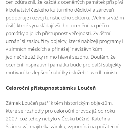
cen zdůraznil, že každá z oceněných památek přispívá
k bohatství českého kulturního dědictví a zároveň
podporuje rozvoj turistického sektoru. „Velmi si vážím
úsilí, které vynakládají všichni ocenění na péči o
památky a jejich přístupnost veřejnosti. Zvláštní
uznání si zaslouží ty objekty, které nabízejí programy i
v zimních měsících a přinášejí návštěvníkům
jedinečné zážitky mimo hlavní sezónu. Doufám, že
ocenění Inspirativní památka bude pro další subjekty
motivací ke zlepšení nabídky i služeb,“ uvedl ministr.
Celoroční přístupnost zámku Loučeň
Zámek Loučeň patří k těm historickým objektům,
které se rozhodly pro celoroční provoz již od roku
2007, což tehdy nebylo v Česku běžné. Kateřina
Šrámková, majitelka zámku, vzpomíná na počáteční