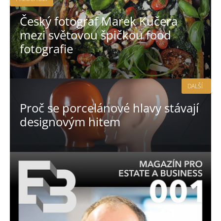
Český fotograf Marek Kučera
mezi světovou špičkou food
fotografie
DALŠÍ
Proč se porcelánové hlavy stávají
designovým hitem