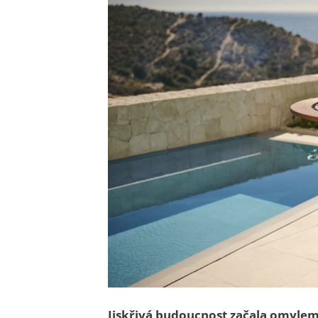
Jiskřivá budoucnost začala omyle