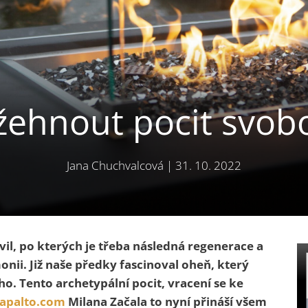
žehnout pocit svob
Jana Chuchvalcová
|
31. 10. 2022
il, po kterých je třeba následná regenerace a
nii. Již naše předky fascinoval oheň, který
. Tento archetypální pocit, vracení se ke
apalto.com
Milana Začala to nyní přináší všem