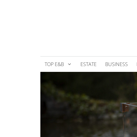
Přeskočit
na
obsah
TOP E&B
ESTATE
BUSINESS