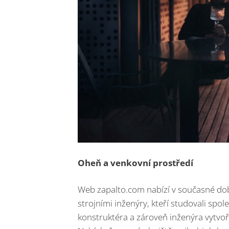
Oheň a venkovní prostředí
Web zapalto.com nabízí v současné do
strojními inženýry, kteří studovali spo
konstruktéra a zároveň inženýra vytvoři