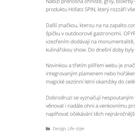
Nabízí přenosná ohniště, grily, biokrb
produktu Höfats SPIN, který rozzáří vš
Další značkou, kterou na na zapalto.co
špičku v outdoorové gastronomii. OFYR,
vzezřením dodávají na monumentalitě, 
kulinářskou show. Do dnešní doby byly
Novinkou a třetím pilířem webu je znač
integrovaným plamenem nebo hořákem 
magické sezónní letní okamžiky do celé
Dobrodruzi se vyznačují nespoutaným 
věnovat i nadále ohni a venkovnímu pr
naplňovat očekávání těch nejnáročnějš
Rubriky
Design
,
Life style