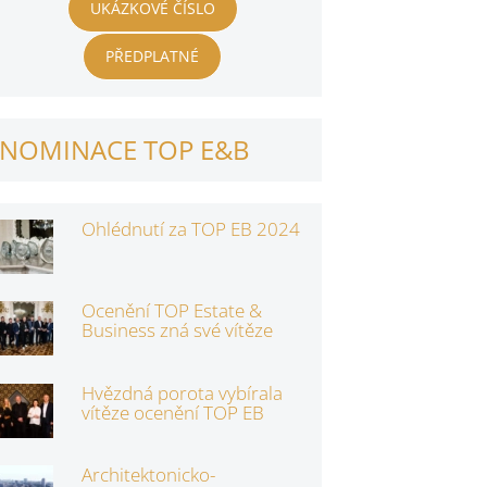
UKÁZKOVÉ ČÍSLO
PŘEDPLATNÉ
NOMINACE TOP E&B
Ohlédnutí za TOP EB 2024
Ocenění TOP Estate &
Business zná své vítěze
Hvězdná porota vybírala
vítěze ocenění TOP EB
Architektonicko-