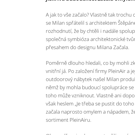
A jak to vše začalo? Vlastně tak troc
se Milan spřátelil s architektem Štěpá
rozhodnutí, že by chtěli i nadále spolu
společná symbióza architektonické tvů
přesahem do designu Milana Začala.
Poměrně dlouho hledali, co by mohli zk
vnitřní já. Po založení firmy PleinAir 
outdoorový nábytek našel Milan produkt
němž by mohla budoucí spolupráce se Š
toho může vzniknout. Vlastně ani dopos
však heslem „Je třeba se pustit do toho
začala naprosto omylem a nápadem, že 
sortiment PleinAiru.