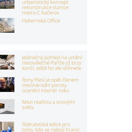
urbanistický koncept
rekonstrukce stanice
metra C Kačerov
Hybernská Office
Jedinečný pohled na umění
meziválečné Paříže již brzy
končí, ještě ho ale stihnete
Rony Plesl je opět členem
mezinárodní poroty
ocenění Interiér roku
Mezi realitou a snovými
světy
Sběratelská edice pro
toho, kdo se nebojí hranic