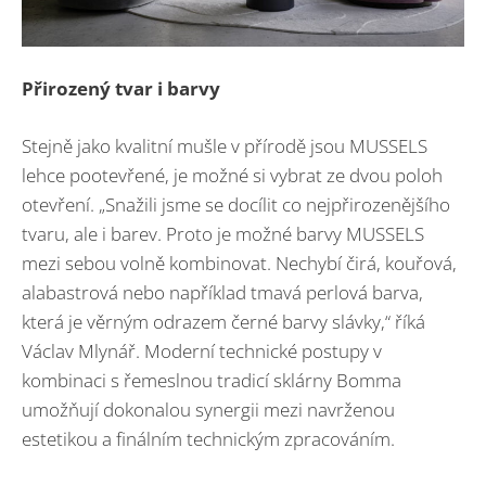
Přirozený tvar i barvy
Stejně jako kvalitní mušle v přírodě jsou MUSSELS
lehce pootevřené, je možné si vybrat ze dvou poloh
otevření. „Snažili jsme se docílit co nejpřirozenějšího
tvaru, ale i barev. Proto je možné barvy MUSSELS
mezi sebou volně kombinovat. Nechybí čirá, kouřová,
alabastrová nebo například tmavá perlová barva,
která je věrným odrazem černé barvy slávky,“ říká
Václav Mlynář. Moderní technické postupy v
kombinaci s řemeslnou tradicí sklárny Bomma
umožňují dokonalou synergii mezi navrženou
estetikou a finálním technickým zpracováním.