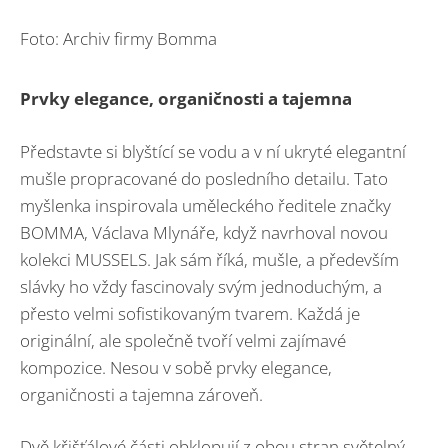
Foto: Archiv firmy Bomma
Prvky elegance, organičnosti a tajemna
Představte si blyštící se vodu a v ní ukryté elegantní
mušle propracované do posledního detailu. Tato
myšlenka inspirovala uměleckého ředitele značky
BOMMA, Václava Mlynáře, když navrhoval novou
kolekci MUSSELS. Jak sám říká, mušle, a především
slávky ho vždy fascinovaly svým jednoduchým, a
přesto velmi sofistikovaným tvarem. Každá je
originální, ale společně tvoří velmi zajímavé
kompozice. Nesou v sobě prvky elegance,
organičnosti a tajemna zároveň.
Dvě křišťálové části obklopují z obou stran světelný