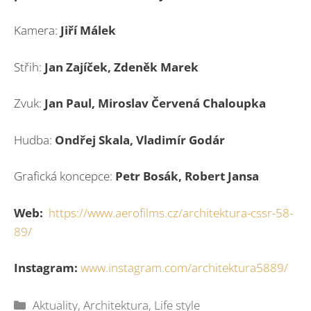
Kamera:
Jiří Málek
Střih:
Jan Zajíček, Zdeněk Marek
Zvuk:
Jan Paul, Miroslav Červená Chaloupka
Hudba:
Ondřej Skala, Vladimír Godár
Grafická koncepce:
Petr Bosák, Robert Jansa
Web:
https://www.aerofilms.cz/architektura-cssr-58-
89/
Instagram:
www.instagram.com/architektura5889/
Rubriky
Aktuality
,
Architektura
,
Life style