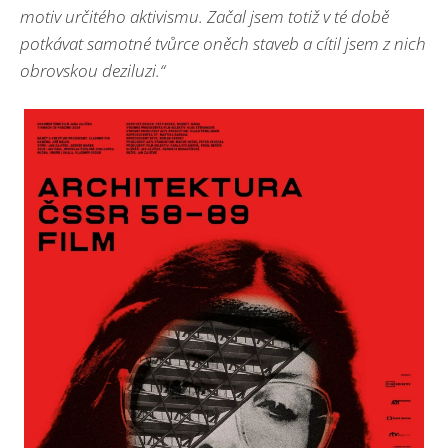
motiv určitého aktivismu. Začal jsem totiž v té době
potkávat samotné tvůrce oněch staveb a cítil jsem z nich
obrovskou deziluzi.“