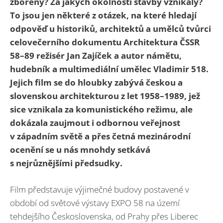
zbořeny? Za jakých okolností stavby vznikaly?
To jsou jen některé z otázek, na které hledají
odpověď u historiků, architektů a umělců tvůrci
celovečerního dokumentu Architektura ČSSR
58–89 režisér Jan Zajíček a autor námětu,
hudebník a multimediální umělec Vladimir 518.
Jejich film se do hloubky zabývá českou a
slovenskou architekturou z let 1958–1989, jež
sice vznikala za komunistického režimu, ale
dokázala zaujmout i odbornou veřejnost
v západním světě a přes četná mezinárodní
ocenění se u nás mnohdy setkává
s nejrůznějšími předsudky.
Film představuje výjimečné budovy postavené v
období od světové výstavy EXPO 58 na území
tehdejšího Československa, od Prahy přes Liberec