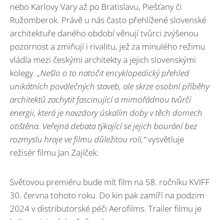
nebo Karlovy Vary až po Bratislavu, Piešťany či
Ružomberok. Právě u nás často přehlížené slovenské
architektuře daného období věnují tvůrci zvýšenou
pozornost a zmiňují i rivalitu, jež za minulého režimu
vládla mezi českými architekty a jejich slovenskými
kolegy.
„Nešlo o to natočit encyklopedický přehled
unikátních poválečných staveb, ale skrze osobní příběhy
architektů zachytit fascinující a mimořádnou tvůrčí
energii, která je navzdory úskalím doby v těch domech
otištěna. Veřejná debata týkající se jejich bourání bez
rozmyslu hraje ve filmu důležitou roli,“
vysvětluje
režisér filmu Jan Zajíček.
Světovou premiéru bude mít film na 58. ročníku KVIFF
30. června tohoto roku. Do kin pak zamíří na podzim
2024 v distributorské péči Aerofilms. Trailer filmu je