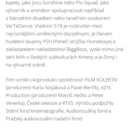
kapely, jako jsou Sunshine nebo Pio Squad. Jako
výtvarník a animátor spolupracoval například
s Národním divadlem nebo tanečním souborem
VerTeDance. Vladimir 518 je rozkročen mezi
nejrůznějšími uměleckými disciplínami. Je členem
hudební skupiny PSH (Peneři strýčka Homeboye) a
zakladatelem nakladatelství BiggBoss, vydal mimo jiné
sérii knih o českých subkulturách Kmeny a je činný i
na výtvarné scéně.
Film vznikl v koprodukci společností FILM KOLEKTIV
(producenti Karla Stojáková a Pavel Berčík), AZYL
Production (producenti Maroš Hečko a Peter
Veverka), České televize a RTVS. Výrobu podpořily
Státní fond kinematografie, Audiovizuálny fond a
Pražský audiovizuální nadační fond.