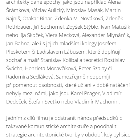
architekty dané epochy, jako jsou například Alena
Šrámková, Václav Aulický, Miroslav Masák, Martin
Rajniš, Otakar Binar, Zdenka M. Nováková, Zdeněk
Rothbauer, Jiří Suchomel, Zbyšek Stýblo, Ivan Matušík
nebo Iľja Skoček, Viera Mecková, Alexander Mlynárčik,
Jan Bahna, ale i s jejich mladšími kolegy Josefem
Pleskotem či Ladislavem Lábusem, které doplňují
sochař a malíř Stanislav Kolíbal a teoretici Rostislav
Švácha, Henrieta Moravčíková, Peter Szalay či
Radomíra Sedláková. Samozřejmě neopomíjí
připomenout osobnosti, které už ani v době natáčení
nebyly mezi námi, jako jsou Karel Prager, Vladimír
Dedeček, Štefan Svetko nebo Vladimír Machonin.
Jedním z cílů filmu je odstranit nános předsudků o
takzvané komunistické architektuře a poodhalit
strategie architektonické tvorby v období, kdy byl sice