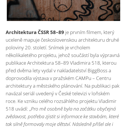
Architektura ČSSR 58–89
je prvním filmem, který
uceleně mapuje československou architekturu druhé
poloviny 20. století. Snímek je vrcholem
několikaletého projektu, jehož součástí byla výpravná
publikace Architektura 58–89 Vladimira 518, kterou
před dvěma lety vydal v nakladatelství BiggBoss a
doprovodila výstava v pražském CAMPu – Centru
architektury a městského plánování. Na publikaci pak
navázal seriál uvedený v České televizi v loňském
roce. Ke vzniku celého rozsáhlého projektu Vladimir
518 uvádí: „
Pro mě osobně byla na začátku obyčejná
zvědavost, potřeba zjistit si informace ke stavbám, které
tak silně formovaly moje dětství. Následně přišel ale i