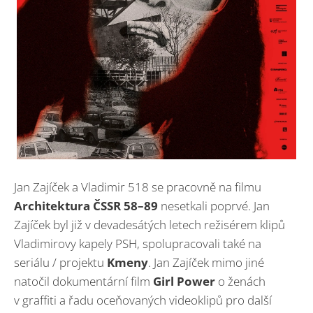
Jan Zajíček a Vladimir 518 se pracovně na filmu
Architektura ČSSR 58–89
nesetkali poprvé. Jan
Zajíček byl již v devadesátých letech režisérem klipů
Vladimirovy kapely PSH, spolupracovali také na
seriálu / projektu
Kmeny
. Jan Zajíček mimo jiné
natočil dokumentární film
Girl Power
o ženách
v graffiti a řadu oceňovaných videoklipů pro další