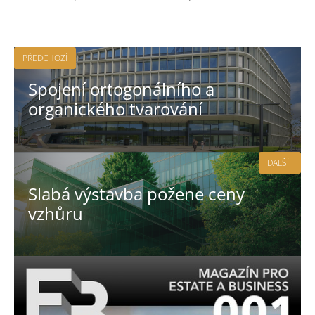
PŘEDCHOZÍ
Spojení ortogonálního a
organického tvarování
DALŠÍ
Slabá výstavba požene ceny
vzhůru