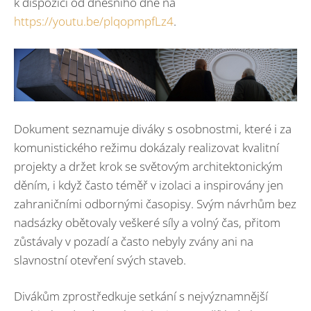
k dispozici od dnešního dne na
https://youtu.be/plqopmpfLz4
.
Dokument seznamuje diváky s osobnostmi, které i za
komunistického režimu dokázaly realizovat kvalitní
projekty a držet krok se světovým architektonickým
děním, i když často téměř v izolaci a inspirovány jen
zahraničními odbornými časopisy. Svým návrhům bez
nadsázky obětovaly veškeré síly a volný čas, přitom
zůstávaly v pozadí a často nebyly zvány ani na
slavnostní otevření svých staveb.
Divákům zprostředkuje setkání s nejvýznamnější