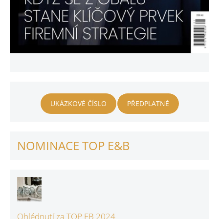
UKÁZKOVÉ ČÍSLO
PŘEDPLATNÉ
NOMINACE TOP E&B
Ohlédnutí za TOP EB 2024