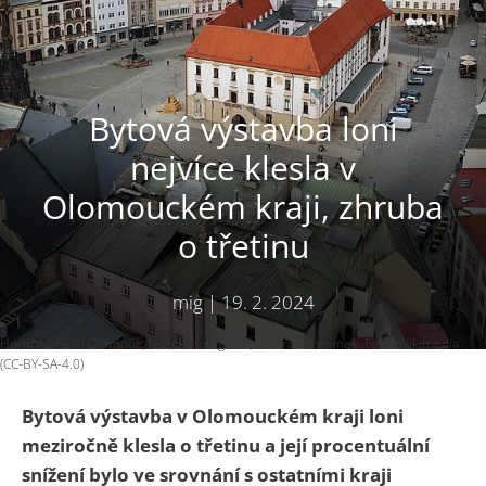
Bytová výstavba loni
nejvíce klesla v
Olomouckém kraji, zhruba
o třetinu
mig
|
19. 2. 2024
Horní náměstí Olomouc, letecká fotografie, ilustrační snímek. Foto: Wikimedia
(CC-BY-SA-4.0)
Bytová výstavba v Olomouckém kraji loni
meziročně klesla o třetinu a její procentuální
snížení bylo ve srovnání s ostatními kraji