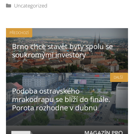
Rubriky
Uncategorized
PŘEDCHOZÍ
Brno chce stavět byty spolu se
soukromými investory
DALŠÍ
Podoba ostravského
mrakodrapu se blíží do finále.
Porota rozhodne v dubnu