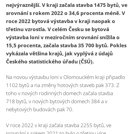
nejvýraznější. V kraji začala stavba 1475 bytů, ve
srovnání s rokem 2022 o 34,6 procenta méně. V
roce 2022 bytová výstavba v kraji naopak o
třetinu vzrostla. V celém Česku se bytová
výstavba loni v meziročním srovnání snížila o
15,5 procenta, začala stavba 35 700 bytů. Pokles
vykázala většina krajů, jak vyplývá z údajů
Českého statistického úřadu (ČSÚ).
Na novou výstavbu loni v Olomouckém kraji připadlo
1102 bytů a na změny hotových staveb pak 373. Z
toho v nových rodinných domech začala stavba
718 bytů, v nových bytových domech 384 a v
nebytových budovách pak 70.
V roce 2022 v kraji začala stavba 2255 bytů, ve
srovnání s rokem 2021 to bylo o třetinu více.