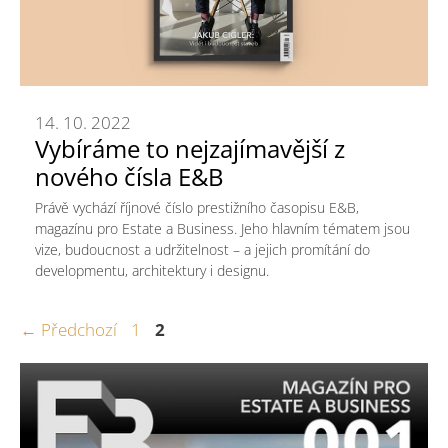
14. 10. 2022
Vybíráme to nejzajímavější z
nového čísla E&B
Právě vychází říjnové číslo prestižního časopisu E&B,
magazínu pro Estate a Business. Jeho hlavním tématem jsou
vize, budoucnost a udržitelnost – a jejich promítání do
developmentu, architektury i designu.
Stránka
Stránka
←
Předchozí
1
2