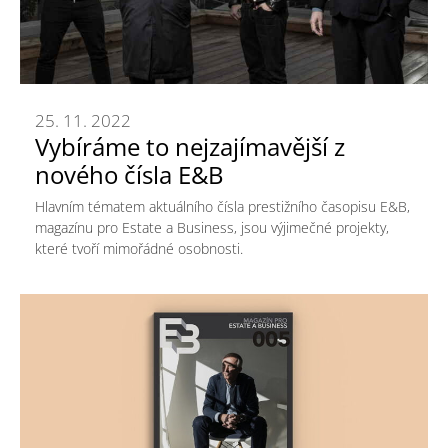
25. 11. 2022
Vybíráme to nejzajímavější z
nového čísla E&B
Hlavním tématem aktuálního čísla prestižního časopisu E&B,
magazínu pro Estate a Business, jsou výjimečné projekty,
které tvoří mimořádné osobnosti.