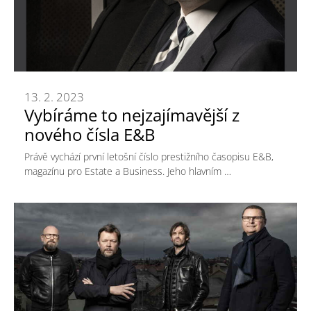
13. 2. 2023
Vybíráme to nejzajímavější z
nového čísla E&B
Právě vychází první letošní číslo prestižního časopisu E&B,
magazínu pro Estate a Business. Jeho hlavním …