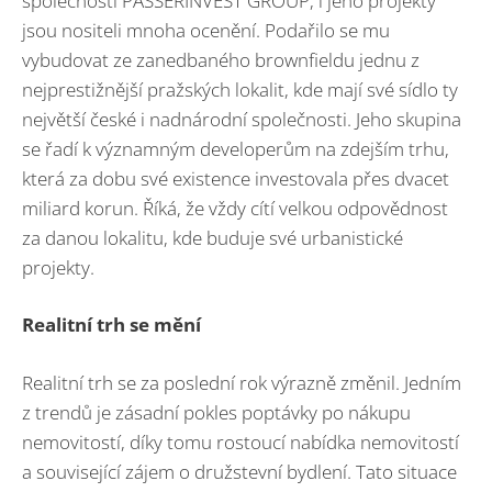
společnosti PASSERINVEST GROUP, i jeho projekty
jsou nositeli mnoha ocenění. Podařilo se mu
vybudovat ze zanedbaného brownfieldu jednu z
nejprestižnější pražských lokalit, kde mají své sídlo ty
největší české i nadnárodní společnosti. Jeho skupina
se řadí k významným developerům na zdejším trhu,
která za dobu své existence investovala přes dvacet
miliard korun. Říká, že vždy cítí velkou odpovědnost
za danou lokalitu, kde buduje své urbanistické
projekty.
Realitní trh se mění
Realitní trh se za poslední rok výrazně změnil. Jedním
z trendů je zásadní pokles poptávky po nákupu
nemovitostí, díky tomu rostoucí nabídka nemovitostí
a související zájem o družstevní bydlení. Tato situace