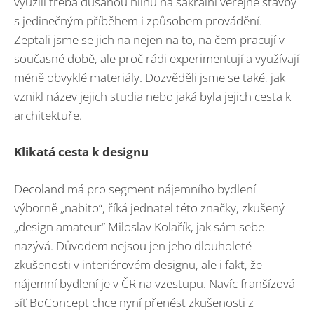
využili třeba dusanou hlínu na sakrální veřejné stavby
s jedinečným příběhem i způsobem provádění.
Zeptali jsme se jich na nejen na to, na čem pracují v
současné době, ale proč rádi experimentují a využívají
méně obvyklé materiály. Dozvěděli jsme se také, jak
vznikl název jejich studia nebo jaká byla jejich cesta k
architektuře.
Klikatá cesta k designu
Decoland má pro segment nájemního bydlení
výborně „nabito“, říká jednatel této značky, zkušený
„design amateur“ Miloslav Kolařík, jak sám sebe
nazývá. Důvodem nejsou jen jeho dlouholeté
zkušenosti v interiérovém designu, ale i fakt, že
nájemní bydlení je v ČR na vzestupu. Navíc franšízová
síť BoConcept chce nyní přenést zkušenosti z