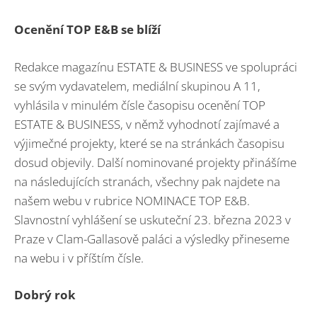
Ocenění TOP E&B se blíží
Redakce magazínu ESTATE & BUSINESS ve spolupráci
se svým vydavatelem, mediální skupinou A 11,
vyhlásila v minulém čísle časopisu ocenění TOP
ESTATE & BUSINESS, v němž vyhodnotí zajímavé a
výjimečné projekty, které se na stránkách časopisu
dosud objevily. Další nominované projekty přinášíme
na následujících stranách, všechny pak najdete na
našem webu v rubrice NOMINACE TOP E&B.
Slavnostní vyhlášení se uskuteční 23. března 2023 v
Praze v Clam-Gallasově paláci a výsledky přineseme
na webu i v příštím čísle.
Dobrý rok