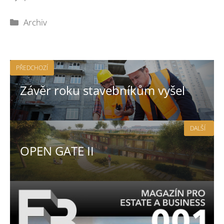
Rubriky
Archiv
PŘEDCHOZÍ
Závěr roku stavebníkům vyšel
DALŠÍ
OPEN GATE II