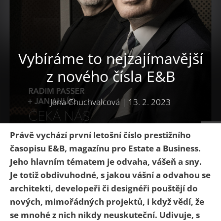
Vybíráme to nejzajímavější
z nového čísla E&B
Jana Chuchvalcová
|
13. 2. 2023
Právě vychází první letošní číslo prestižního
časopisu E&B, magazínu pro Estate a Business.
Jeho hlavním tématem je odvaha, vášeň a sny.
Je totiž obdivuhodné, s jakou vášní a odvahou se
architekti, developeři či designéři pouštějí do
nových, mimořádných projektů, i když vědí, že
se mnohé z nich nikdy neuskuteční. Udivuje, s