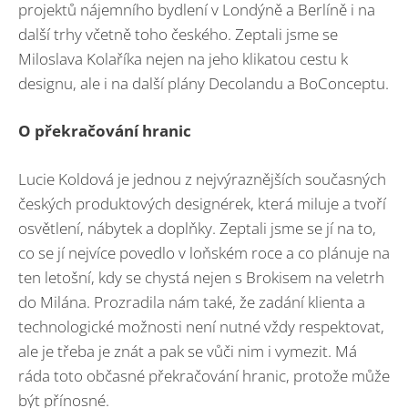
projektů nájemního bydlení v Londýně a Berlíně i na
další trhy včetně toho českého. Zeptali jsme se
Miloslava Kolaříka nejen na jeho klikatou cestu k
designu, ale i na další plány Decolandu a BoConceptu.
O překračování hranic
Lucie Koldová je jednou z nejvýraznějších současných
českých produktových designérek, která miluje a tvoří
osvětlení, nábytek a doplňky. Zeptali jsme se jí na to,
co se jí nejvíce povedlo v loňském roce a co plánuje na
ten letošní, kdy se chystá nejen s Brokisem na veletrh
do Milána. Prozradila nám také, že zadání klienta a
technologické možnosti není nutné vždy respektovat,
ale je třeba je znát a pak se vůči nim i vymezit. Má
ráda toto občasné překračování hranic, protože může
být přínosné.