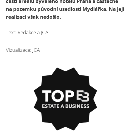
části areálu bývalého hotelu Praha a částečně
na pozemku původní usedlosti Mydlářka. Na její
realizaci však nedošlo.
Text: Redakce a JCA
Vizualizace: JCA