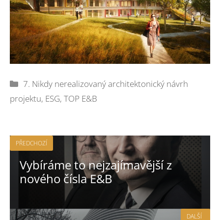
Rubriky
7. Nikdy nerealizovaný architektonický návrh
projektu
,
ESG
,
TOP E&B
PŘEDCHOZÍ
Vybíráme to nejzajímavější z
nového čísla E&B
DALŠÍ