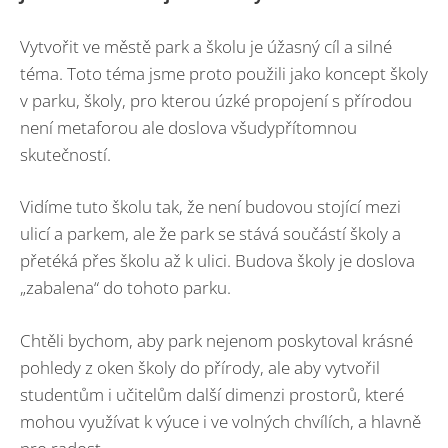
Vytvořit ve městě park a školu je úžasný cíl a silné
téma. Toto téma jsme proto použili jako koncept školy
v parku, školy, pro kterou úzké propojení s přírodou
není metaforou ale doslova všudypřítomnou
skutečností.
Vidíme tuto školu tak, že není budovou stojící mezi
ulicí a parkem, ale že park se stává součástí školy a
přetéká přes školu až k ulici. Budova školy je doslova
„zabalena“ do tohoto parku.
Chtěli bychom, aby park nejenom poskytoval krásné
pohledy z oken školy do přírody, ale aby vytvořil
studentům i učitelům další dimenzi prostorů, které
mohou využívat k výuce i ve volných chvílích, a hlavně