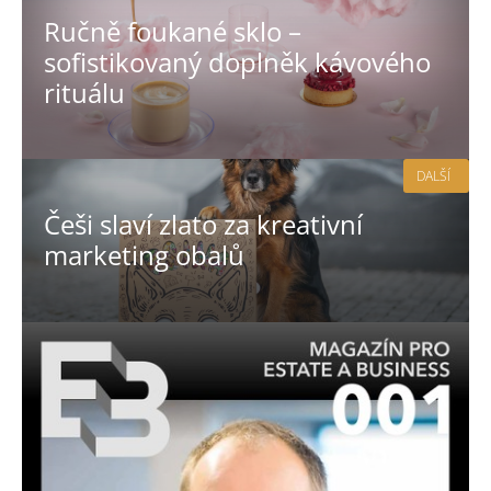
Ručně foukané sklo –
sofistikovaný doplněk kávového
rituálu
DALŠÍ
Češi slaví zlato za kreativní
marketing obalů