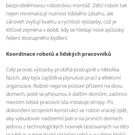
bezproblémovou robotickou montáž. Zdicí roboti tak
nejen minimalizují nutnost lidského zásahu, ale
zároveň zvyšují kvalitu a rychlost výstavby, což je
klíčové zejména v době, kdy se hledají nové způsoby
řešení dostupného bydlení.
Koordinace robotů a lidských pracovníků
Celý proces výstavby probíhá postupně v několika
fázích, aby byla zajištěna plynulost prací a efektivní
organizace. Roboti nejprve postaví přízemí na dvou
domech, poté se přesunou k dalším domům, zatímco
mezitím lidská pracovní síla instaluje stropy. Po
dokončení stropních konstrukcí se roboti vracejí zpět,
aby vybudovali nadzemní patra na prvních domech.
Jednou z technologických novinek testovaných na této
stavbě je automatické skládání rohů s využitím bloků