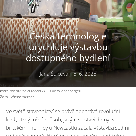
Česká technologie
urychluje výstavbu
dostupného bydlení
Jana Šulcová
|
5. 6. 2025
V britském Thornley u Newcastlu začala výstavba sedmi rodinných domů,
které postaví zdicí roboti WLTR od Wienerbergeru.
Zdroj: Wienerberger
Ve světě stavebnictví se právě odehrává revoluční
krok, který mění způsob, jakým se staví domy. V
britském Thornley u Newcastlu začala výstavba sedmi
rodinných domů, které nejsou budovány tradičními