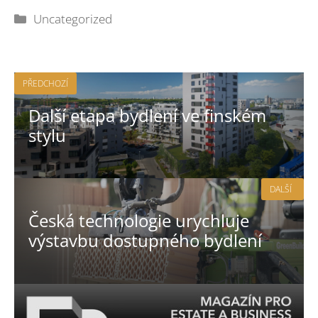
Rubriky
Uncategorized
PŘEDCHOZÍ
Další etapa bydlení ve finském
stylu
DALŠÍ
Česká technologie urychluje
výstavbu dostupného bydlení