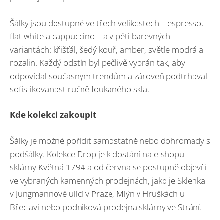
Šálky jsou dostupné ve třech velikostech – espresso,
flat white a cappuccino – a v pěti barevných
variantách: křišťál, šedý kouř, amber, světle modrá a
rozalin. Každý odstín byl pečlivě vybrán tak, aby
odpovídal současným trendům a zároveň podtrhoval
sofistikovanost ručně foukaného skla.
Kde kolekci zakoupit
Šálky je možné pořídit samostatně nebo dohromady s
podšálky. Kolekce Drop je k dostání na e-shopu
sklárny Květná 1794 a od června se postupně objeví i
ve vybraných kamenných prodejnách, jako je Sklenka
v Jungmannově ulici v Praze, Mlýn v Hruškách u
Břeclavi nebo podniková prodejna sklárny ve Strání.