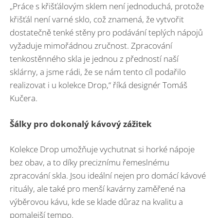
„Práce s křišťálovým sklem není jednoduchá, protože
křišťál není varné sklo, což znamená, že vytvořit
dostatečně tenké stěny pro podávání teplých nápojů
vyžaduje mimořádnou zručnost. Zpracování
tenkostěnného skla je jednou z předností naší
sklárny, a jsme rádi, že se nám tento cíl podařilo
realizovat i u kolekce Drop,“ říká designér Tomáš
Kučera.
Šálky pro dokonalý kávový zážitek
Kolekce Drop umožňuje vychutnat si horké nápoje
bez obav, a to díky preciznímu řemeslnému
zpracování skla. Jsou ideální nejen pro domácí kávové
rituály, ale také pro menší kavárny zaměřené na
výběrovou kávu, kde se klade důraz na kvalitu a
pomalejší tempo.