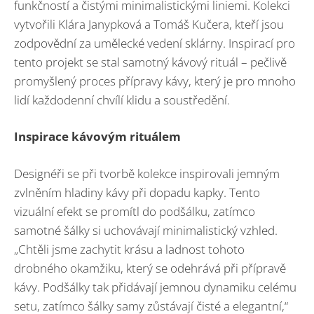
funkčností a čistými minimalistickými liniemi. Kolekci
vytvořili Klára Janypková a Tomáš Kučera, kteří jsou
zodpovědní za umělecké vedení sklárny. Inspirací pro
tento projekt se stal samotný kávový rituál – pečlivě
promyšlený proces přípravy kávy, který je pro mnoho
lidí každodenní chvílí klidu a soustředění.
Inspirace kávovým rituálem
Designéři se při tvorbě kolekce inspirovali jemným
zvlněním hladiny kávy při dopadu kapky. Tento
vizuální efekt se promítl do podšálku, zatímco
samotné šálky si uchovávají minimalistický vzhled.
„Chtěli jsme zachytit krásu a ladnost tohoto
drobného okamžiku, který se odehrává při přípravě
kávy. Podšálky tak přidávají jemnou dynamiku celému
setu, zatímco šálky samy zůstávají čisté a elegantní,“