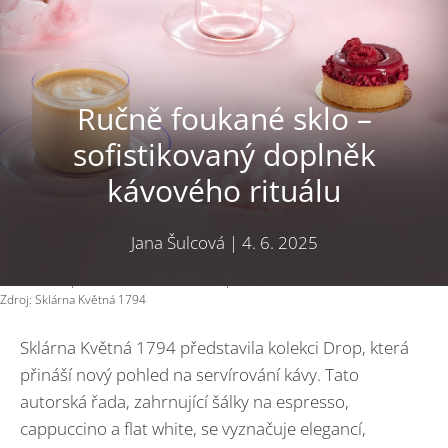
Ručně foukané sklo –
sofistikovaný doplněk
kávového rituálu
Jana Šulcová
|
4. 6. 2025
Květná 1794 představila kolekci šálků Drop
Zdroj: Sklárna Květná 1794
Sklárna Květná 1794 představila kolekci Drop, která
přináší nový pohled na servírování kávy. Tato
autorská řada, zahrnující šálky na espresso,
cappuccino a flat white, se vyznačuje elegancí,