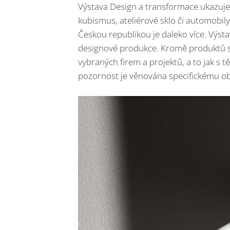
Výstava Design a transformace ukazuje
kubismus, ateliérové sklo či automobi
Českou republikou je daleko více. Výst
designové produkce. Kromě produktů s
vybraných firem a projektů, a to jak s tě
pozornost je věnována specifickému ob