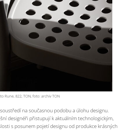
to Rune, 822, TON, foto: archiv TON
va soustředí na současnou podobu a úlohu designu.
šní designéři přistupují k aktuálním technologickým,
slosti s posunem pojetí designu od produkce krásných