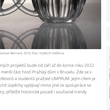
 pivovar Bernard, 2019, foto: Vojtěcch Veškrna
pených projektů bude od září až do konce roku 2022
menší část hostí Pražský dům v Bruselu. Zde se v
 profesorů a studentů pražské UMPRUM. Jejím cílem je
ichž úspěchy vyplývají mimo jiné ze spolupráce se
y, přiblížit historické pozadí i současné trendy