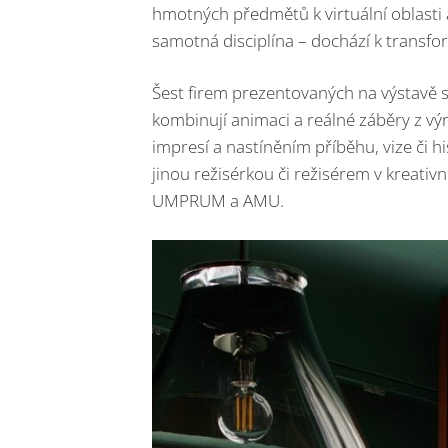
hmotných předmětů k virtuální oblasti a
samotná disciplína – dochází k transfo
Šest firem prezentovaných na výstavě se
kombinují animaci a reálné záběry z vý
impresí a nastíněním příběhu, vize či h
jinou režisérkou či režisérem v kreati
UMPRUM a AMU.