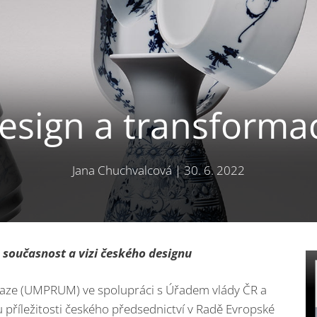
esign a transforma
Jana Chuchvalcová
|
30. 6. 2022
 současnost a vizi českého designu
aze (UMPRUM) ve spolupráci s Úřadem vlády ČR a
 u příležitosti českého předsednictví v Radě Evropské