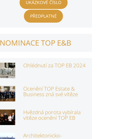
UKÁZKOVÉ ČÍSLO
PŘEDPLATNÉ
NOMINACE TOP E&B
Ohlédnutí za TOP EB 2024
Ocenění TOP Estate &
Business zná své vítěze
Hvězdná porota vybírala
vítěze ocenění TOP EB
Architektonicko-