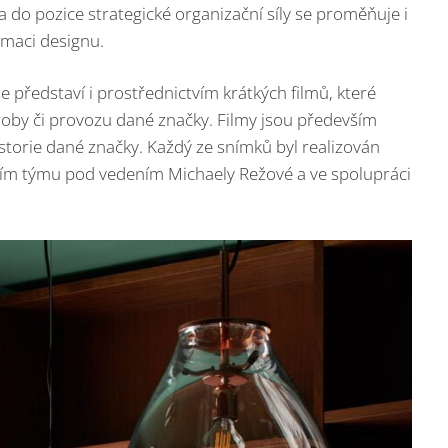
 do pozice strategické organizační síly se proměňuje i
rmaci designu.
 představí i prostřednictvím krátkých filmů, které
roby či provozu dané značky. Filmy jsou především
istorie dané značky. Každý ze snímků byl realizován
vním týmu pod vedením Michaely Režové a ve spolupráci