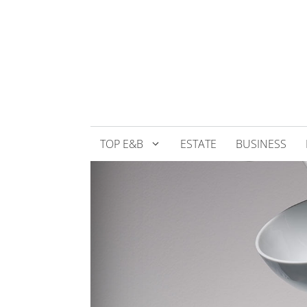
Přeskočit
na
obsah
TOP E&B
ESTATE
BUSINESS