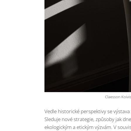
Claesson Koivis
Vedle historické perspektivy se výsta
Sleduje nové strategie, způsoby jak dne
ekologickým a etickým výzvám. V souvi