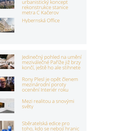
urbanistický koncept
rekonstrukce stanice
metra C Kačerov
Hybernská Office
Jedinečný pohled na umění
meziválečné Paříže již brzy
končí, ještě ho ale stihnete
Rony Plesl je opět členem
mezinárodní poroty
ocenění Interiér roku
Mezi realitou a snovými
světy
Sběratelská edice pro
toho, kdo se nebojí hranic