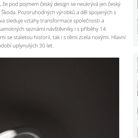
, že pod pojmem český design se neukrývá jen český
ly Škoda. Pozoruhodných výrobků a děl spojených s
ava sleduje vztahy transformace společnosti a
amotných seznámí návštěvníky i s příběhy 14
mi se staletou historií, tak i s těmi zcela novými. Hlavní
dobí uplynulých 30 let.