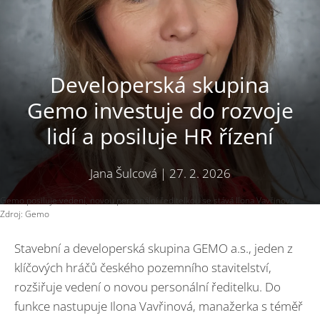
Developerská skupina
Gemo investuje do rozvoje
lidí a posiluje HR řízení
Jana Šulcová
|
27. 2. 2026
Gemo posiluje vedení, novou personální ředitelkou se stává Ilona Vavřinová
Zdroj: Gemo
Stavební a developerská skupina GEMO a.s., jeden z
klíčových hráčů českého pozemního stavitelství,
rozšiřuje vedení o novou personální ředitelku. Do
funkce nastupuje Ilona Vavřinová, manažerka s téměř