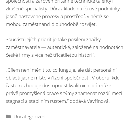
společnosti a zároveň přitáhne technické talenty i
zkušené specialisty. Důraz klade na férové podmínky,
jasně nastavené procesy a prostředí, v němž se
mohou zaměstnanci dlouhodobě rozvíjet.
Součástí jejích priorit je také posílení značky
zaměstnavatele — autentické, založené na hodnotách
české firmy s více než třicetiletou historií.
„Cílem není měnit to, co funguje, ale dát personální
oblasti jasné místo v řízení společnosti. V oboru, kde
často rozhoduje dostupnost kvalitních lidí, může
právě promyšlená práce s týmy znamenat rozdíl mezi
stagnací a stabilním růstem,“ dodává Vavřinová.
Rubriky
Uncategorized