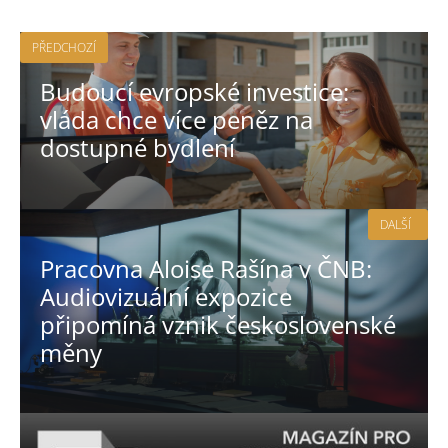
PŘEDCHOZÍ
Budoucí evropské investice:
vláda chce více peněz na
dostupné bydlení
DALŠÍ
Pracovna Aloise Rašína v ČNB:
Audiovizuální expozice
připomíná vznik československé
měny