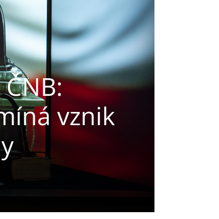
v ČNB:
míná vznik
ny