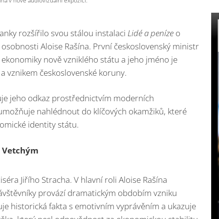
ky rozšířilo svou stálou instalaci
Lidé a peníze
o
sobnosti Aloise Rašína. První československý ministr
aci ekonomiky nově vzniklého státu a jeho jméno je
a vznikem československé koruny.
uje jeho odkaz prostřednictvím moderních
umožňuje nahlédnout do klíčových okamžiků, které
mické identity státu.
m Vetchým
séra Jiřího Stracha. V hlavní roli Aloise Rašína
návštěvníky provází dramatickým obdobím vzniku
je historická fakta s emotivním vyprávěním a ukazuje