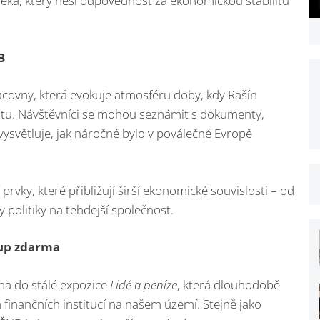
lověka, který nesl odpovědnost za ekonomickou stabilitu
B
acovny, která evokuje atmosféru doby, kdy Rašín
átu. Návštěvníci se mohou seznámit s dokumenty,
vysvětluje, jak náročné bylo v poválečné Evropě
 prvky, které přibližují širší ekonomické souvislosti – od
politiky na tehdejší společnost.
tup zdarma
na do stálé expozice
Lidé a peníze
, která dlouhodobě
 finančních institucí na našem území. Stejně jako