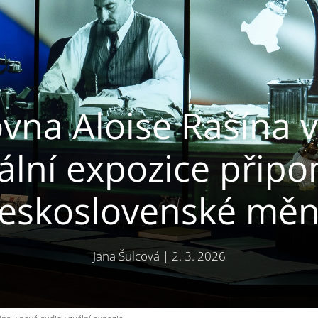
vna Aloise Rašína 
ální expozice připo
eskoslovenské mě
Jana Šulcová
|
2. 3. 2026
a v nové audiovizuální expozici.