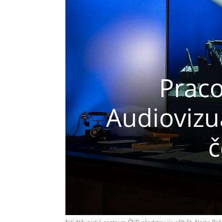
Praco
Audiovizu
č
Návštěvnické centrum ČNB představuje příběh Aloise Rašín