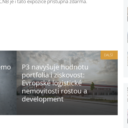
ČNB je i tato expozice přístupná zdarma.
DALŠÍ
emo
P3 navyšuje hodnotu
a
portfolia i ziskovost:
Evropské logistické
nemovitosti rostou a
development