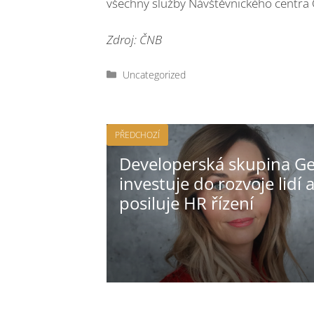
všechny služby Návštěvnického centra 
Zdroj: ČNB
Rubriky
Uncategorized
PŘEDCHOZÍ
Developerská skupina G
investuje do rozvoje lidí 
posiluje HR řízení