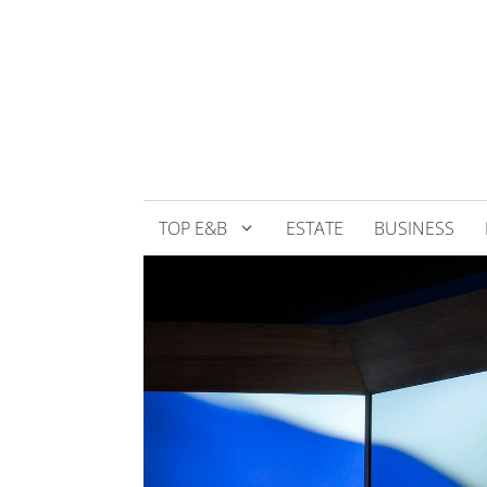
Přeskočit
na
obsah
TOP E&B
ESTATE
BUSINESS