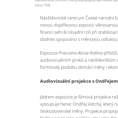
Zdroj: ČNB
Návštěvnické centrum České národní ban
novou doplňkovou expozici věnovanou o
financí sehrál zásadní roli při stabiliz
dodnes spojováno s měnovou odlukou 
Expozice
Pracovna Aloise Rašína
přibliž
audiovizuálních prvků a návštěvníkům 
formovaly podobu domácí měny i ekono
Audiovizuální projekce s Ondřeje
Jádrem expozice je filmová projekce reži
vystupuje herec Ondřej Vetchý, který 
československé měny. Projekce propoju