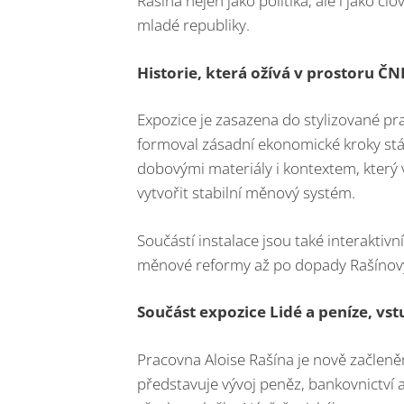
Rašína nejen jako politika, ale i jako č
mladé republiky.
Historie, která ožívá v prostoru ČN
Expozice je zasazena do stylizované pr
formoval zásadní ekonomické kroky st
dobovými materiály i kontextem, který 
vytvořit stabilní měnový systém.
Součástí instalace jsou také interaktivní
měnové reformy až po dopady Rašínovy 
Součást expozice Lidé a peníze, vs
Pracovna Aloise Rašína je nově začleně
představuje vývoj peněz, bankovnictví a