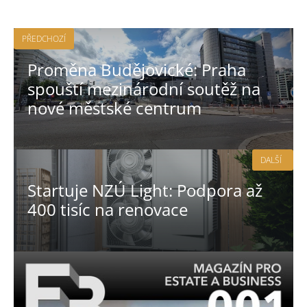
PŘEDCHOZÍ
Proměna Budějovické: Praha
spouští mezinárodní soutěž na
nové městské centrum
DALŠÍ
Startuje NZÚ Light: Podpora až
400 tisíc na renovace