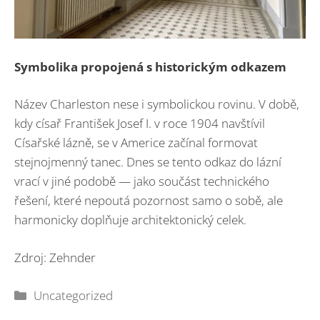
Symbolika propojená s historickým odkazem
Název Charleston nese i symbolickou rovinu. V době,
kdy císař František Josef I. v roce 1904 navštívil
Císařské lázně, se v Americe začínal formovat
stejnojmenný tanec. Dnes se tento odkaz do lázní
vrací v jiné podobě — jako součást technického
řešení, které nepoutá pozornost samo o sobě, ale
harmonicky doplňuje architektonický celek.
Zdroj: Zehnder
Rubriky
Uncategorized