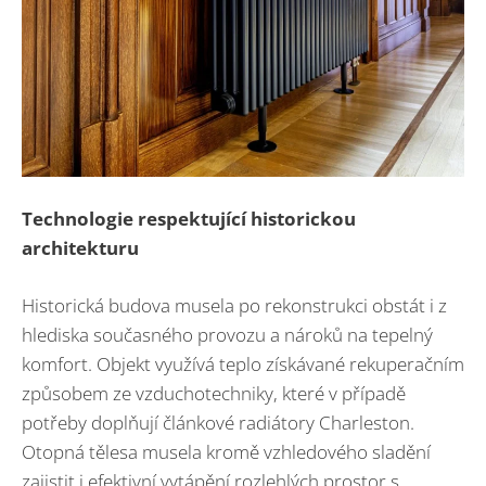
Technologie respektující historickou
architekturu
Historická budova musela po rekonstrukci obstát i z
hlediska současného provozu a nároků na tepelný
komfort. Objekt využívá teplo získávané rekuperačním
způsobem ze vzduchotechniky, které v případě
potřeby doplňují článkové radiátory Charleston.
Otopná tělesa musela kromě vzhledového sladění
zajistit i efektivní vytápění rozlehlých prostor s