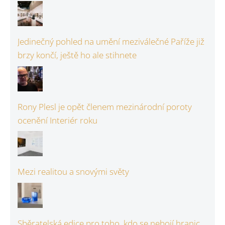
Jedinečný pohled na umění meziválečné Paříže již
brzy končí, ještě ho ale stihnete
Rony Plesl je opět členem mezinárodní poroty
ocenění Interiér roku
Mezi realitou a snovými světy
Sběratelská edice pro toho, kdo se nebojí hranic