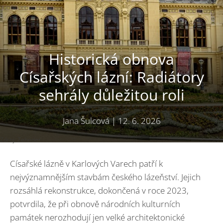
Historická obnova
Císařských lázní: Radiátory
sehrály důležitou roli
Jana Šulcová
|
12. 6. 2026
Zdroj: Zehnder
Císařské lázně v Karlových Varech patří k
nejvýznamnějším stavbám českého lázeňství. Jejich
rozsáhlá rekonstrukce, dokončená v roce 2023,
potvrdila, že při obnově národních kulturních
památek nerozhodují jen velké architektonické