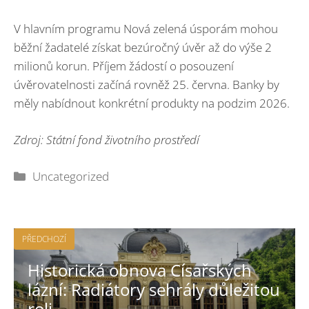
V hlavním programu Nová zelená úsporám mohou
běžní žadatelé získat bezúročný úvěr až do výše 2
milionů korun. Příjem žádostí o posouzení
úvěrovatelnosti začíná rovněž 25. června. Banky by
měly nabídnout konkrétní produkty na podzim 2026.
Zdroj: Státní fond životního prostředí
Rubriky
Uncategorized
PŘEDCHOZÍ
Historická obnova Císařských
lázní: Radiátory sehrály důležitou
roli