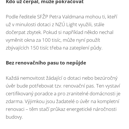
Kdo už čerpal, může pokračovat
Podle ředitele SFŽP Petra Valdmana mohou ti, kteří
už v minulosti dotaci z NZÚ Light využili, stále
dočerpat zbytek. Pokud si například někdo nechal
vyměnit okna za 100 tisíc, může nyní použít
zbývajících 150 tisíc třeba na zateplení půdy.
Bez renovačního pasu to nepůjde
Každá nemovitost žádající o dotaci nebo bezúročný
úvěr bude potřebovat tzv. renovační pas. Ten vystaví
certifikovaný poradce a pro zranitelné domácnosti je
zdarma. Výjimkou jsou žadatelé o úvěr na kompletní
renovaci – těm stačí průkaz energetické náročnosti
budovy.