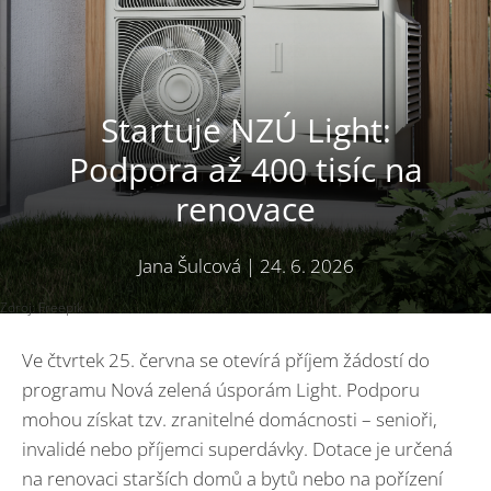
Startuje NZÚ Light:
Podpora až 400 tisíc na
renovace
Jana Šulcová
|
24. 6. 2026
Zdroj: Freepik
Ve čtvrtek 25. června se otevírá příjem žádostí do
programu Nová zelená úsporám Light. Podporu
mohou získat tzv. zranitelné domácnosti – senioři,
invalidé nebo příjemci superdávky. Dotace je určená
na renovaci starších domů a bytů nebo na pořízení