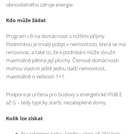
obnovitelného zdroje energie.
Kdo může žádat
Program cílí na domácnosti s nižšími příjmy.
Podmínkou je trvalý pobyt v nemovitosti, která se má
renovovat, a také to, že k podnikání může sloužit
maximálně pětina její plochy. Členové domácnosti
mohou vlastnit ještě jednu další nemovitost,
maximálně o velikosti 1+1.
Podpora je určena pro budovy v energetické třídě E
až G – tedy typicky starší, nezateplené domy.
Kolik lze získat
Na zateplení nebo výměnu oken až 250 tisíc