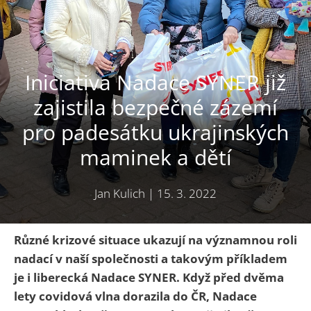
Iniciativa Nadace SYNER již
zajistila bezpečné zázemí
pro padesátku ukrajinských
maminek a dětí
Jan Kulich
|
15. 3. 2022
Různé krizové situace ukazují na významnou roli
nadací v naší společnosti a takovým příkladem
je i liberecká Nadace SYNER. Když před dvěma
lety covidová vlna dorazila do ČR, Nadace