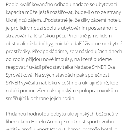
Podle kvalifikovaného odhadu nadace se ubytovací
kapacita může ještě rozšiřovat, bude-li o to ze strany
Ukrajinců zájem. „Podstatné je, že díky zázemí hotelu
je pro lidi v nouzi spolu s ubytováním postaráno i o
stravování a lékařskou péči. Prioritně jsme lidem
obstarali základní hygienické a další životně nezbytné
prostředky. Předpokládáme, že v následujících dnech
od rodin přijdou nové impulsy, na které budeme
reagovat,“ uvádí představitelka Nadace SYNER Eva
Syrovátková. Na svých stavbách pak společnost
SYNER vyvěsila nabídku v češtině a ukrajinštině, kde
nabízí pomoc všem ukrajinským spolupracovníkům
směřující k ochraně jejich rodin.
Přidanou hodnotou pobytu ukrajinských běženců v
libereckém Hotelu Arena je možnost sportovního
vyžití v areálu Sport Parku Liberec, protože hotel je