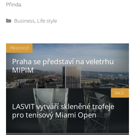
Přinda.
Rubriky
Business
,
Life style
PŘEDCHOZÍ
Praha se představí na veletrhu
MIPIM
DALŠÍ
LASVIT vytváří skleněné trofeje
pro tenisový Miami Open