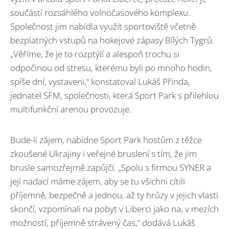
součástí rozsáhlého volnočasového komplexu.
Společnost jim nabídla využít sportoviště včetně
bezplatných vstupů na hokejové zápasy Bílých Tygrů.
„Věříme, že je to rozptýlí a alespoň trochu si
odpočinou od stresu, kterému byli po mnoho hodin,
spíše dní, vystaveni,“ konstatoval Lukáš Přinda,
jednatel SFM, společnosti, která Sport Park s přilehlou
multifunkční arenou provozuje.
Bude-li zájem, nabídne Sport Park hostům z těžce
zkoušené Ukrajiny i veřejné bruslení s tím, že jim
brusle samozřejmě zapůjčí. „Spolu s firmou SYNER a
její nadací máme zájem, aby se tu všichni cítili
příjemně, bezpečně a jednou, až ty hrůzy v jejich vlasti
skončí, vzpomínali na pobyt v Liberci jako na, v mezích
možností, příjemně strávený čas,“ dodává Lukáš