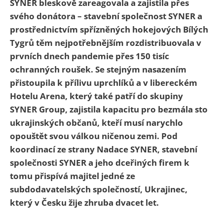
SYNER bleskově zareagovala a zajistila přes
svého donátora – stavební společnost SYNER a
prostřednictvím spřízněných hokejových Bílých
Tygrů těm nejpotřebnějším rozdistribuovala v
prvních dnech pandemie přes 150 tisíc
ochranných roušek. Se stejným nasazením
přistoupila k přílivu uprchlíků a v libereckém
Hotelu Arena, který také patří do skupiny
SYNER Group, zajistila kapacitu pro bezmála sto
ukrajinských občanů, kteří musí narychlo
opouštět svou válkou ničenou zemi. Pod
koordinací ze strany Nadace SYNER, stavební
společnosti SYNER a jeho dceřiných firem k
tomu přispívá majitel jedné ze
subdodavatelských společností, Ukrajinec,
který v Česku žije zhruba dvacet let.