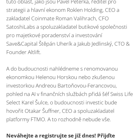
tuto oblast, jako jsou Pavel Peterka, ředitel pro
strategii a hlavní ekonom Roklen Holding, CEO a
zakladatel Coinmate Roman Valihrach, CFO
SatoshiLabs a spoluzakladatel butikové společnosti
pro majetkové poradenství a investování
Save&Capital Štěpán Uherík a Jakub Jedlinský, CTO &
Founder Altlift.
A do budoucnosti nahlédneme s renomovanou
ekonomkou Helenou Horskou nebo zkušenou
investorkou Andreou Bartoňovou-Ferancovou,
pohled na AI v finančních službách přidá šéf Swiss Life
Select Karel Šulce, o budoucnosti investic bude
hovořit Otakar Šuffner, CEO a spoluzakladatel
platformy FTMO. A to rozhodně nebude vše.
Neváhejte a registrujte se již dnes! Přijďte