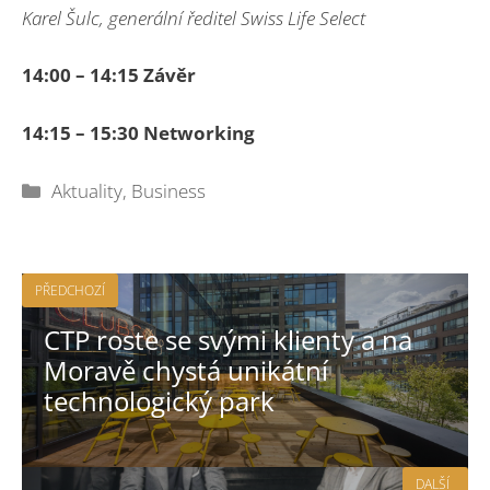
Karel Šulc, generální ředitel Swiss Life Select
14:00 – 14:15 Závěr
14:15 – 15:30 Networking
Rubriky
Aktuality
,
Business
PŘEDCHOZÍ
CTP roste se svými klienty a na
Moravě chystá unikátní
technologický park
DALŠÍ