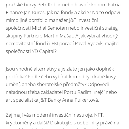
pražské burzy Petr Koblic nebo hlavní ekonom Patria
Finance Jan Bureš. Jak na fondy a akcie? Na to odpoví
mimo jiné portfolio manažer J&T investiční
společnosti Michal Semotan nebo investiční stratég
skupiny Partners Martin Mašát. A jak vybrat vhodný
nemovitostní fond či FKI poradí Pavel Rydzyk, majitel
společnosti YD Capital?
Jsou vhodné alternativy a je zlato jen jako doplněk
portfolia? Podle čeho vybírat komodity, drahé kovy,
umění, anebo sběratelské předměty? Odpovědi
nabídnou třeba zakladatel Portu Radim Krejčí nebo
art specialistka J&T Banky Anna Pulkertová.
Zajímají vás moderní investiční nástroje, NFT,
kryptoměny a další? Diskutujte s odborníky právě na