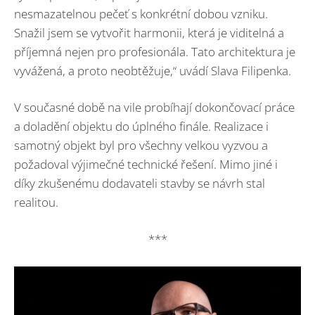
nesmazatelnou pečeť s konkrétní dobou vzniku.
Snažil jsem se vytvořit harmonii, která je viditelná a
příjemná nejen pro profesionála. Tato architektura je
vyvážená, a proto neobtěžuje,“ uvádí Slava Filipenka.
V současné době na vile probíhají dokončovací práce
a doladění objektu do úplného finále. Realizace i
samotný objekt byl pro všechny velkou vyzvou a
požadoval výjimečné technické řešení. Mimo jiné i
díky zkušenému dodavateli stavby se návrh stal
realitou.
***