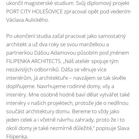
ukončil magisterské studium. Svůj diplomový projekt
PORT CITY HOLEŠOVICE zpracoval opět pod vedením
Václava Aulického.
Po ukončení studia začal pracovat jako samostatný
architekt a už dva roky se svou manželkou a
partnerkou Dášou Adamovou působím pod jménem
FILIPENKA ARCHITECTS. „Náš ateliér spojuje tým
nezávislých odborníků. Dáša se věnuje více
interiérům, já architektuře – navzájem se tak skvěle
doplňujeme. Navrhujeme rodinné domy, vily a
interiéry. Mne osobně hodně baví dělat vytvářet také
interiéry v našich projektech, protože jde o nedílnou
součást architektury domu. Bereme to vždy jako
jeden celek a i včetně návrhu zahrady, proto že i to
okolí domy je také nezmírně důležité,“ popisuje Slava
Filipenka.