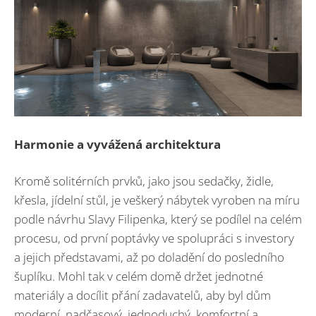
Harmonie a vyvážená architektura
Kromě solitérních prvků, jako jsou sedačky, židle,
křesla, jídelní stůl, je veškerý nábytek vyroben na míru
podle návrhu Slavy Filipenka, který se podílel na celém
procesu, od první poptávky ve spolupráci s investory
a jejich představami, až po doladění do posledního
šuplíku. Mohl tak v celém domě držet jednotné
materiály a docílit přání zadavatelů, aby byl dům
moderní, nadčasový, jednoduchý, komfortní a