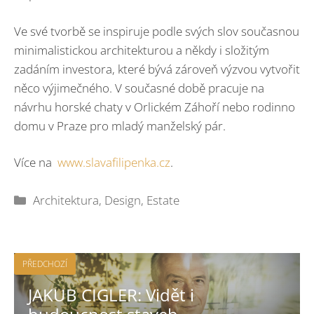
Ve své tvorbě se inspiruje podle svých slov současnou
minimalistickou architekturou a někdy i složitým
zadáním investora, které bývá zároveň výzvou vytvořit
něco výjimečného. V současné době pracuje na
návrhu horské chaty v Orlickém Záhoří nebo rodinno
domu v Praze pro mladý manželský pár.
Více na
www.slavafilipenka.cz
.
Rubriky
Architektura
,
Design
,
Estate
PŘEDCHOZÍ
JAKUB CIGLER: Vidět i