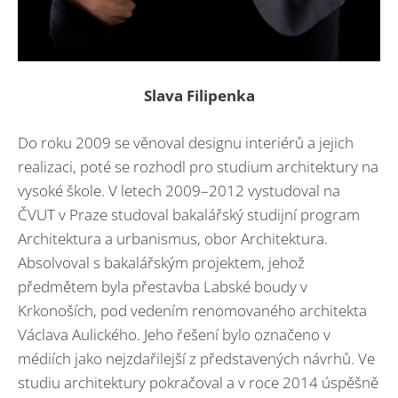
Slava Filipenka
Do roku 2009 se věnoval designu interiérů a jejich
realizaci, poté se rozhodl pro studium architektury na
vysoké škole. V letech 2009–2012 vystudoval na
ČVUT v Praze studoval bakalářský studijní program
Architektura a urbanismus, obor Architektura.
Absolvoval s bakalářským projektem, jehož
předmětem byla přestavba Labské boudy v
Krkonoších, pod vedením renomovaného architekta
Václava Aulického. Jeho řešení bylo označeno v
médiích jako nejzdařilejší z představených návrhů. Ve
studiu architektury pokračoval a v roce 2014 úspěšně