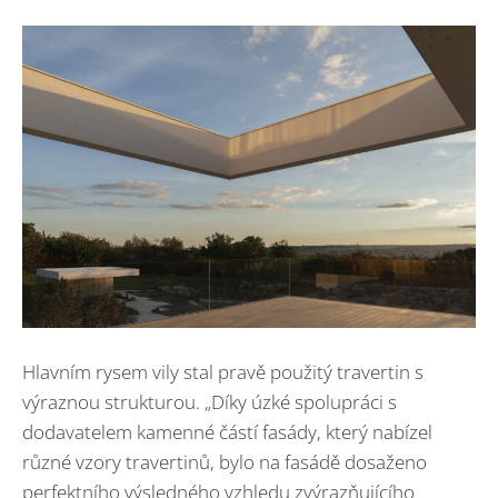
Hlavním rysem vily stal pravě použitý travertin s
výraznou strukturou. „Díky úzké spolupráci s
dodavatelem kamenné částí fasády, který nabízel
různé vzory travertinů, bylo na fasádě dosaženo
perfektního výsledného vzhledu zvýrazňujícího