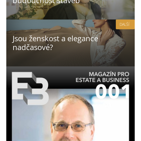
budoucnost staveb
DALŠÍ
Jsou ženskost a elegance
nadčasové?