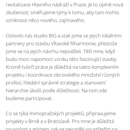
revitalizace Hlavního nádraží v Praze. Je to úplně nová
zkušenost; směřujeme týmy k tomu, aby tam mohlo
vzniknout něco nového, zajímavého.
Oslovilo nás studio BIG a stali jsme se jejich lokálními
partnery pro stavbu Vltavské filharmonie, přestože
jsme se na jejich návrhu nepodíleli. Těší mne, když
budu moci napomoct vzniku této fascinující stavby.
Kromě tvůrčí práce je důležitá na takto komplexním
projektu i koordinace obrovského množství různých
profesí, hledání správné strategie a stanovení
hierarchie úkolů podle důležitosti. Na tom zde
budeme participovat.
Co se týká mimopražských projektů, připravujeme
projekty v Brně a v Bratislavě. Pro mne je důležitá
souvislost s místem, tak se nejraději soustředím na