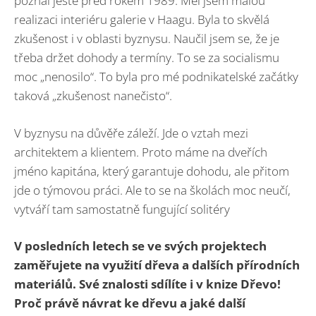
poznal ještě před rokem 1989. Měl jsem malou
realizaci interiéru galerie v Haagu. Byla to skvělá
zkušenost i v oblasti byznysu. Naučil jsem se, že je
třeba držet dohody a termíny. To se za socialismu
moc „nenosilo“. To byla pro mé podnikatelské začátky
taková „zkušenost nanečisto“.
V byznysu na důvěře záleží. Jde o vztah mezi
architektem a klientem. Proto máme na dveřích
jméno kapitána, který garantuje dohodu, ale přitom
jde o týmovou práci. Ale to se na školách moc neučí,
vytváří tam samostatně fungující solitéry
V posledních letech se ve svých projektech
zaměřujete na využití dřeva a dalších přírodních
materiálů. Své znalosti sdílíte i v knize Dřevo!
Proč právě návrat ke dřevu a jaké další