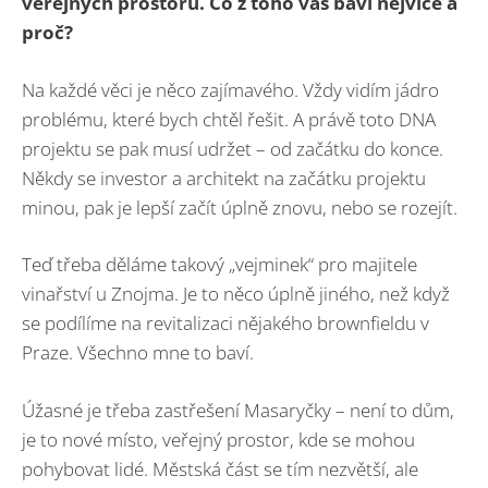
veřejných prostorů. Co z toho vás baví nejvíce a
proč?
Na každé věci je něco zajímavého. Vždy vidím jádro
problému, které bych chtěl řešit. A právě toto DNA
projektu se pak musí udržet – od začátku do konce.
Někdy se investor a architekt na začátku projektu
minou, pak je lepší začít úplně znovu, nebo se rozejít.
Teď třeba děláme takový „vejminek“ pro majitele
vinařství u Znojma. Je to něco úplně jiného, než když
se podílíme na revitalizaci nějakého brownfieldu v
Praze. Všechno mne to baví.
Úžasné je třeba zastřešení Masaryčky – není to dům,
je to nové místo, veřejný prostor, kde se mohou
pohybovat lidé. Městská část se tím nezvětší, ale