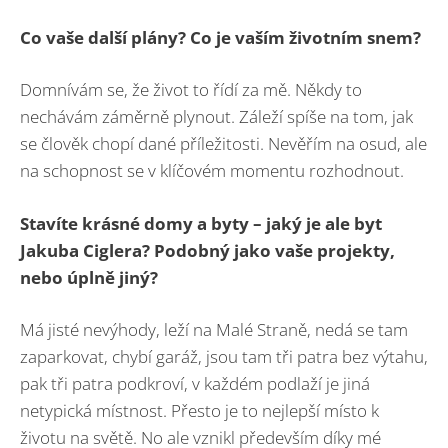
Co vaše další plány? Co je vaším životním snem?
Domnívám se, že život to řídí za mě. Někdy to
nechávám záměrně plynout. Záleží spíše na tom, jak
se člověk chopí dané příležitosti. Nevěřím na osud, ale
na schopnost se v klíčovém momentu rozhodnout.
Stavíte krásné domy a byty – jaký je ale byt
Jakuba Ciglera? Podobný jako vaše projekty,
nebo úplně jiný?
Má jisté nevýhody, leží na Malé Straně, nedá se tam
zaparkovat, chybí garáž, jsou tam tři patra bez výtahu,
pak tři patra podkroví, v každém podlaží je jiná
netypická místnost. Přesto je to nejlepší místo k
životu na světě. No ale vznikl především díky mé