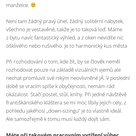
manželce.
Není tam žádný pravý úhel, žádný solitérní nábytek,
všechno je vestavěné, takže je to taková loď. Máme
z bytu navíc fantastický výhled, a z oken nevidíte nic
ošklivého nebo rušivého. Je to harmonický kus města
Při rozhodování o tom, kde žít, by se člověk neměl
rozhodovat pouze na základě vizuálních vjemů ale
nechat promluvit své nikým neovlivněné JÁ. V poslední
době se vracím spíše k obyčejnosti, nemám rád
okázalost. Stačí postel, stůl, knihy. Při jedné návštěvě
františkánského kláštera se mi moc líbily jejich cely, z
pohledu jakéhosi „down-sizingu“ je to vlastně ideál.
Ale samozřejmě k tomu musí každý dojít sám.
Máte při takovém pracovním vytížení vůbec