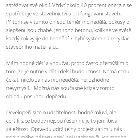
zatěžovat své okolí. Vždyť okolo 40 procent energie se
spotřebuje ve stavebnictví a při fungování staveb.
Přitom se v tomto ohledu téměř nic nedělá, pokusy o
zlepšení jsou chabé. Jen toho betonu, kolik se ve světě
každý rok vylije do bednění. Chybí systém na recyklaci
stavebního materiálu…
Mám hodně dětí a vnoučat, proto často přemýšlím o
tom, že je nutné vidět i delší budoucnost. Nemá cenu
čekat, nikdo za nás nic neudělá, nerozhodne
nevymyslí. . Možná nás současné krize v tomto
ohledu posunou dopředu.
Developeři sice o udržitelnosti hodně mluví, ale
certifikace budov nejsou řešením, je to jen líbivá
záležitost. Opravdu udržitelný projekt zatím u nás
podle mého názoru není, ani v zahraničí jich mnoho