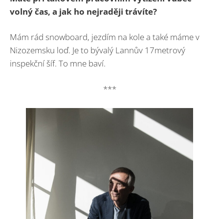
volný čas, a jak ho nejraději trávíte?
Mám rád snowboard, jezdím na kole a také máme v
Nizozemsku loď. Je to bývalý Lannův 17metrový
inspekční šíf. To mne baví.
***