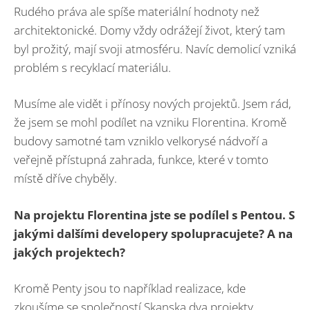
Rudého práva ale spíše materiální hodnoty než
architektonické. Domy vždy odrážejí život, který tam
byl prožitý, mají svoji atmosféru. Navíc demolicí vzniká
problém s recyklací materiálu.
Musíme ale vidět i přínosy nových projektů. Jsem rád,
že jsem se mohl podílet na vzniku Florentina. Kromě
budovy samotné tam vzniklo velkorysé nádvoří a
veřejně přístupná zahrada, funkce, které v tomto
místě dříve chyběly.
Na projektu Florentina jste se podílel s Pentou. S
jakými dalšími developery spolupracujete? A na
jakých projektech?
Kromě Penty jsou to například realizace, kde
zkoušíme se společností Skanska dva projekty