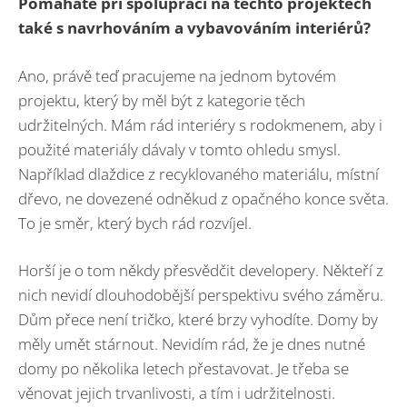
Pomáháte při spolupráci na těchto projektech
také s navrhováním a vybavováním interiérů?
Ano, právě teď pracujeme na jednom bytovém
projektu, který by měl být z kategorie těch
udržitelných. Mám rád interiéry s rodokmenem, aby i
použité materiály dávaly v tomto ohledu smysl.
Například dlaždice z recyklovaného materiálu, místní
dřevo, ne dovezené odněkud z opačného konce světa.
To je směr, který bych rád rozvíjel.
Horší je o tom někdy přesvědčit developery. Někteří z
nich nevidí dlouhodobější perspektivu svého záměru.
Dům přece není tričko, které brzy vyhodíte. Domy by
měly umět stárnout. Nevidím rád, že je dnes nutné
domy po několika letech přestavovat. Je třeba se
věnovat jejich trvanlivosti, a tím i udržitelnosti.