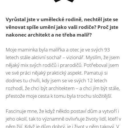
Vyrůstal jste v umělecké rodině, nechtěl jste se
věnovat spíše umění jako vaši rodiče? Proč jste
nakonec architekt a ne třeba malíř?
Moje maminka byla malířka a otec je ve svých 93
letech stále aktivní sochař – vizionář. Myslím, že jsem
nějaký mix svých rodičů i prarodičů. Potřeboval jsem
ve své práci nějaký praktický aspekt. Pamatuji si
dodnes tu chvíli, kdy jsem se ve svých 12 letech
rozhodl, že chci být architektem – a chci jím být stále,
přestože moje cesta k tomu byla trochu složitější.
Fascinuje mne, že když někdo postaví dům a vytvoří i
jeho okolí, tak to významně ovlivňuje životy lidí, kteří v
něm žijí. Když je dům dobrý, je i život v něm takový. V