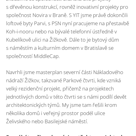
s dřevěnou konstrukcí, rovněž inovativní projekty pro
společnost Novira v Braně. S YIT jsme právě dokončili
loftové byty Parvi, s PSN nyní pracujeme na přestavbě
Koh-i-nooru nebo na bývalé telefonní ústředně v
Kubelíkově ulici na Žižkově. Dále to je bytový dům
s náměstím a kulturním domem v Bratislavě se
společností MiddleCap.
Navrhli jsme masterplan severní části Nákladového
nádraží Žižkov, takzvané Parkové čtvrti, kde vzniká
velký rezidenční projekt, přičemž na projektech
jednotlivých domů v této čtvrti se s námi podílí devět
architektonických týmů. My jsme tam řešili krom
několika domů i veřejný prostor podél ulice
Želivského nebo Basilejské náměstí.