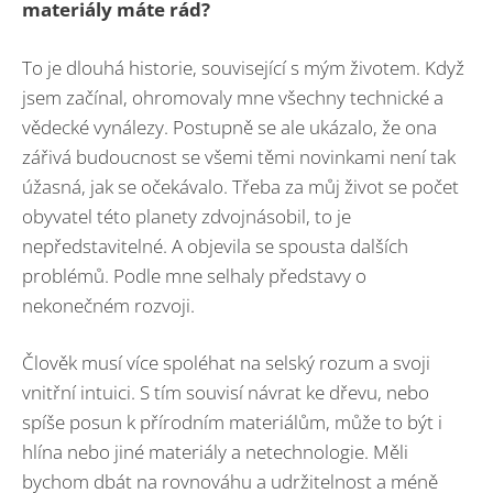
materiály máte rád?
To je dlouhá historie, související s mým životem. Když
jsem začínal, ohromovaly mne všechny technické a
vědecké vynálezy. Postupně se ale ukázalo, že ona
zářivá budoucnost se všemi těmi novinkami není tak
úžasná, jak se očekávalo. Třeba za můj život se počet
obyvatel této planety zdvojnásobil, to je
nepředstavitelné. A objevila se spousta dalších
problémů. Podle mne selhaly představy o
nekonečném rozvoji.
Člověk musí více spoléhat na selský rozum a svoji
vnitřní intuici. S tím souvisí návrat ke dřevu, nebo
spíše posun k přírodním materiálům, může to být i
hlína nebo jiné materiály a netechnologie. Měli
bychom dbát na rovnováhu a udržitelnost a méně