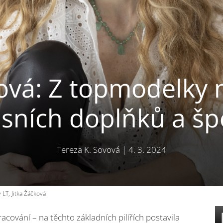
ová: Z topmodelky
usních doplňků a šp
Tereza K. Sovová
|
4. 3. 2024
LT, Jitka Žáčková
racování – na těchto základních pilířích postavila