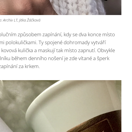
o: Archiv LT, Jitka Žáčková
olučním způsobem zapínání, kdy se dva konce místo
ými polokuličkami. Ty spojené dohromady vytváří
 kovová kulička a maskují tak místo zapnutí. Obvykle
lníku během denního nošení je zde vítané a šperk
zapínání za krkem.