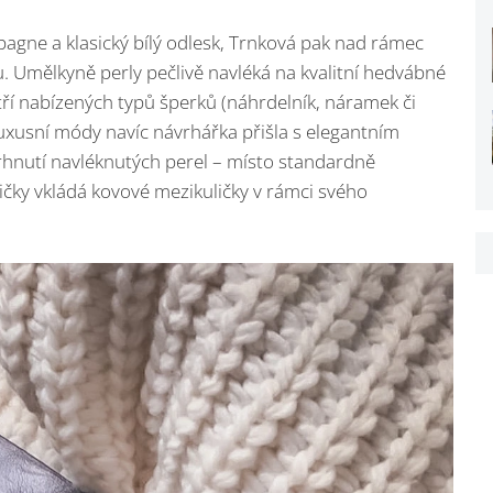
pagne a klasický bílý odlesk, Trnková pak nad rámec
u. Umělkyně perly pečlivě navléká na kvalitní hedvábné
e tří nabízených typů šperků (náhrdelník, náramek či
luxusní módy navíc návrhářka přišla s elegantním
hnutí navléknutých perel – místo standardně
ličky vkládá kovové mezikuličky v rámci svého