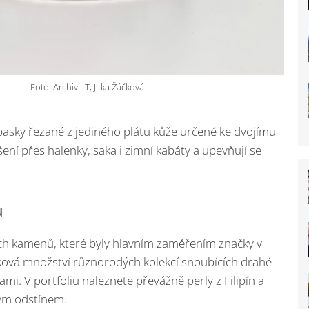
Foto: Archiv LT, Jitka Žáčková
asky řezané z jediného plátu kůže určené ke dvojímu
ní přes halenky, saka i zimní kabáty a upevňují se
ů
h kamenů, které byly hlavním zaměřením značky v
rnková množství různorodých kolekcí snoubících drahé
ami. V portfoliu naleznete převážně perly z Filipín a
vným odstínem.