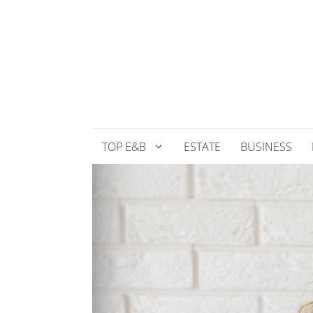
Přeskočit
na
obsah
TOP E&B
ESTATE
BUSINESS