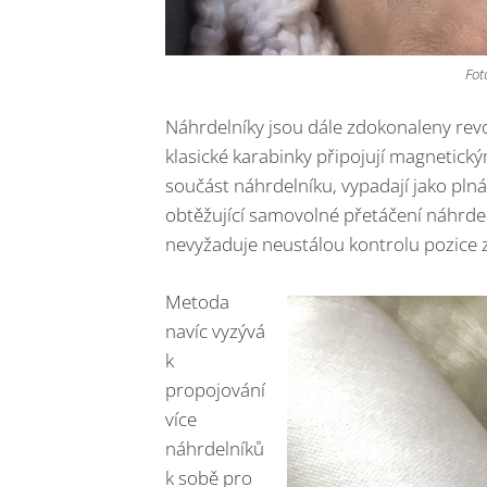
Fot
Náhrdelníky jsou dále zdokonaleny rev
klasické karabinky připojují magnetick
součást náhrdelníku, vypadají jako plná
obtěžující samovolné přetáčení náhrde
nevyžaduje neustálou kontrolu pozice 
Metoda
navíc vyzývá
k
propojování
více
náhrdelníků
k sobě pro