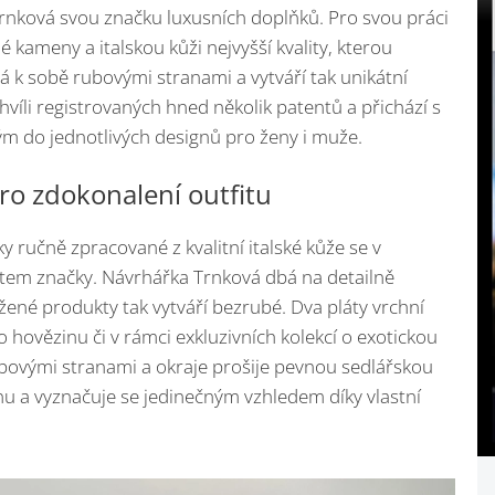
rnková svou značku luxusních doplňků. Pro svou práci
 kameny a italskou kůži nejvyšší kvality, kterou
 k sobě rubovými stranami a vytváří tak unikátní
 chvíli registrovaných hned několik patentů a přichází s
 do jednotlivých designů pro ženy i muže.
o zdokonalení outfitu
 ručně zpracované z kvalitní italské kůže se v
ktem značky. Návrhářka Trnková dbá na detailně
ené produkty tak vytváří bezrubé. Dva pláty vrchní
o hovězinu či v rámci exkluzivních kolekcí o exotickou
rubovými stranami a okraje prošije pevnou sedlářskou
inu a vyznačuje se jedinečným vzhledem díky vlastní