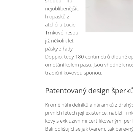
šroubu. Titul
nejoblíbenějšíc
h opasků z
ateliéru Lucie
Trnkové nesou
již několik let
pásky z řady
Doppio, tedy 180 centimetrů dlouhé op
omotání kolem pasu. Jsou vhodné k noše
tradiční kovovou sponou.
Patentovaný design šperk
Kromě náhrdelníků a náramků z drahýc
prvních letech její existence, nabízí T
kovy s exkluzivními certifikovanými perl
Bali odlišující se jak tvarem, tak bare