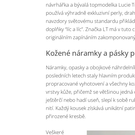
návrhářka a bývalá topmodelka Lucie T
používá výhradně exkluzivní perly, drahé
navzdory světovému standardu přikládá
doplňky “líc a líc”. Značka LT má v tuto
originálním zapínáním zakomponovaným
Kožené náramky a pásky pr
Náramky, opasky a obojkové náhrdelníky
posledních letech staly hlavním produ
propracované vyhotovení a všechny kož
vrstvy kůže, přičemž se většinou jedná 
ještěrčí nebo hadí useň, slepí k sobě 
nití. Každý kousek získává unikátní pat
přirozené kresbě.
Veškeré