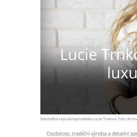
Lucie Trnk
lux
Návrhářka a bývalá topmodelka Lucie Trnková. Foto: Archiv 
Osobitost, tradiční výroba a detailní zp