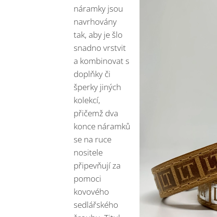
náramky jsou
navrhovány
tak, aby je šlo
snadno vrstvit
a kombinovat s
doplňky či
šperky jiných
kolekcí,
přičemž dva
konce náramků
se na ruce
nositele
připevňují za
pomoci
kovového
sedlářského