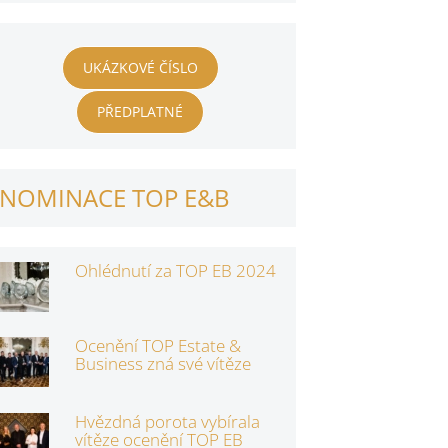
UKÁZKOVÉ ČÍSLO
PŘEDPLATNÉ
NOMINACE TOP E&B
Ohlédnutí za TOP EB 2024
Ocenění TOP Estate &
Business zná své vítěze
Hvězdná porota vybírala
vítěze ocenění TOP EB