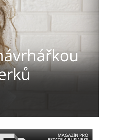
 návrhářkou
erků