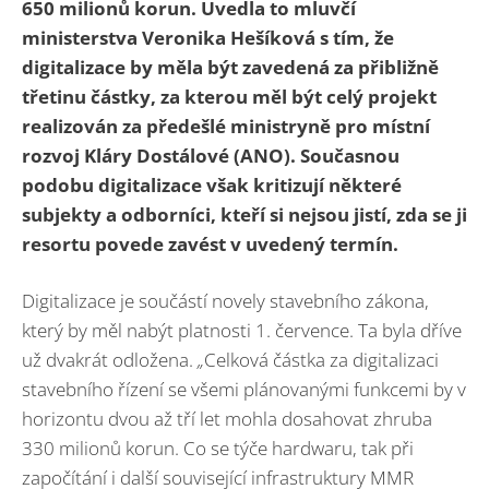
650 milionů korun. Uvedla to mluvčí
ministerstva Veronika Hešíková s tím, že
digitalizace by měla být zavedená za přibližně
třetinu částky, za kterou měl být celý projekt
realizován za předešlé ministryně pro místní
rozvoj Kláry Dostálové (ANO). Současnou
podobu digitalizace však kritizují některé
subjekty a odborníci, kteří si nejsou jistí, zda se ji
resortu povede zavést v uvedený termín.
Digitalizace je součástí novely stavebního zákona,
který by měl nabýt platnosti 1. července. Ta byla dříve
už dvakrát odložena.
„
Celková částka za digitalizaci
stavebního řízení se všemi plánovanými funkcemi by v
horizontu dvou až tří let mohla dosahovat zhruba
330 milionů korun. Co se týče hardwaru, tak při
započítání i další související infrastruktury MMR