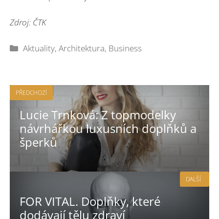
Zdroj: ČTK
Rubriky
Aktuality
,
Architektura
,
Business
PŘEDCHOZÍ
Lucie Trnková: Z topmodelky
návrhářkou luxusních doplňků a
šperků
DALŠÍ
FOR VITAL. Doplňky, které
dodávají tělu zdraví