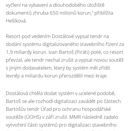
vyčlení na vybavení a dlouhodobého úložiště
dokumentů zhruba 650 milionů korun,“ přiblížila
Hešíková.
Resort pod vedením Dostálové vypsal tendr na
dodání systému digitalizovaného stavebního řízení za
1,9 miliardy korun. Ivan Bartoš (Piráti) poté, co resort
převzal, ale tendr nechal zrušit a vypsal novou soutěž
s jiným dodavatelem, který by systém měl zřídit
levněji a miliardu korun přerozdělil mezi kraje.
Dostálová chtěla dodat systém v ucelené podobě,
Bartoš se ale rozhodl digitalizaci zavádět po částech.
Bartošův tendr Úřad pro ochranu hospodářské
soutěže (ÚOHS) v září zrušil. MMR následně zadalo
vytvoření části systémů pro digitalizaci stavebního