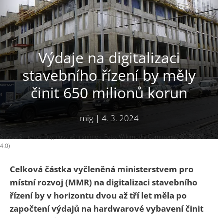
Výdaje na digitalizaci
stavebního řízení by měly
činit 650 milionů korun
mig
|
4. 3. 2024
Stavba Smíchov City, ilustrační snímek. Foto: Wikimedia Commons ( CC-BY-SA-
4.0)
Celková částka vyčleněná ministerstvem pro
místní rozvoj (MMR) na digitalizaci stavebního
řízení by v horizontu dvou až tří let měla po
započtení výdajů na hardwarové vybavení činit