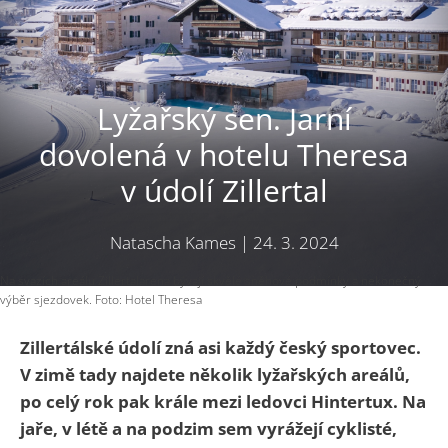
Lyžařský sen. Jarní
dovolená v hotelu Theresa
v údolí Zillertal
Natascha Kames
|
24. 3. 2024
Na svazích areálu Zillertalarena bývají skvělé sněhové podmínky a nekonečný
výběr sjezdovek. Foto: Hotel Theresa
Zillertálské údolí zná asi každý český sportovec.
V zimě tady najdete několik lyžařských areálů,
po celý rok pak krále mezi ledovci Hintertux. Na
jaře, v létě a na podzim sem vyrážejí cyklisté,