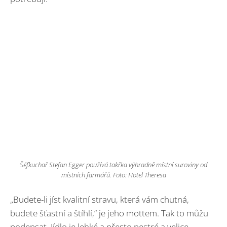
Šéfkuchař Stefan Egger používá takřka výhradně místní suroviny od
místních farmářů. Foto: Hotel Theresa
„Budete-li jíst kvalitní stravu, která vám chutná,
budete šťastní a štíhlí,“ je jeho mottem. Tak to můžu
podepsat. Jídlo je lehké a přesto pestré a velice