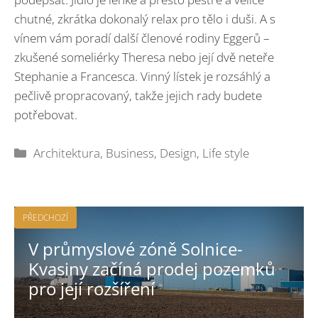
chutné, zkrátka dokonalý relax pro tělo i duši. A s
vínem vám poradí další členové rodiny Eggerů –
zkušené someliérky Theresa nebo její dvě neteře
Stephanie a Francesca. Vinný lístek je rozsáhlý a
pečlivě propracovaný, takže jejich rady budete
potřebovat.
Rubriky
Architektura
,
Business
,
Design
,
Life style
PŘEDCHOZÍ
V průmyslové zóně Solnice-
Kvasiny začíná prodej pozemků
pro její rozšíření