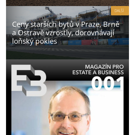
DALŠÍ
Ceny starších bytů v Praze, Brně
a Ostravě vzrostly, dorovnávají
loňský pokles