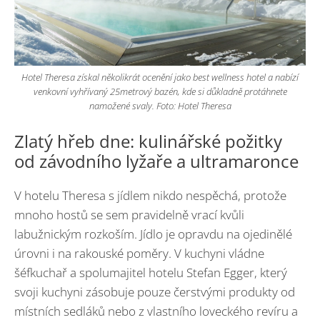
Hotel Theresa získal několikrát ocenění jako best wellness hotel a nabízí
venkovní vyhřívaný 25metrový bazén, kde si důkladně protáhnete
namožené svaly. Foto: Hotel Theresa
Zlatý hřeb dne: kulinářské požitky
od závodního lyžaře a ultramaronce
V hotelu Theresa s jídlem nikdo nespěchá, protože
mnoho hostů se sem pravidelně vrací kvůli
labužnickým rozkoším. Jídlo je opravdu na ojedinělé
úrovni i na rakouské poměry. V kuchyni vládne
šéfkuchař a spolumajitel hotelu Stefan Egger, který
svoji kuchyni zásobuje pouze čerstvými produkty od
místních sedláků nebo z vlastního loveckého revíru a