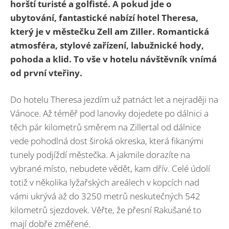
horští turisté a golfisté. A pokud jde o
ubytování, fantastické nabízí hotel Theresa,
který je v městečku Zell am Ziller. Romantická
atmosféra, stylové zařízení, labužnické hody,
pohoda a klid. To vše v hotelu návštěvník vnímá
od první vteřiny.
Do hotelu Theresa jezdím už patnáct let a nejraději na
Vánoce. Až téměř pod lanovky dojedete po dálnici a
těch pár kilometrů směrem na Zillertal od dálnice
vede pohodlná dost široká okreska, která fikanými
tunely podjíždí městečka. A jakmile dorazíte na
vybrané místo, nebudete vědět, kam dřív. Celé údolí
totiž v několika lyžařských areálech v kopcích nad
vámi ukrývá až do 3250 metrů neskutečných 542
kilometrů sjezdovek. Věřte, že přesní Rakušané to
mají dobře změřené.