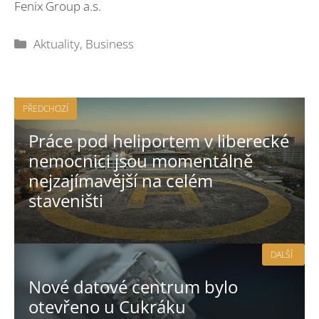
Fenix Group a.s.
Rubriky
Aktuality
,
Business
PŘEDCHOZÍ
Práce pod heliportem v liberecké
nemocnici jsou momentálně
nejzajímavější na celém
staveništi
DALŠÍ
Nové datové centrum bylo
otevřeno u Cukráku