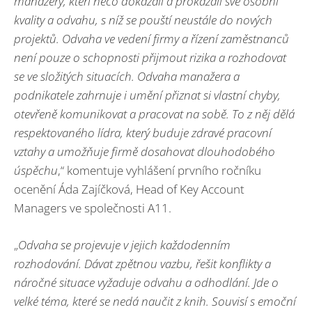
manažery, kteří něco dokázali a prokázali své osobní
kvality a odvahu, s níž se pouští neustále do nových
projektů. Odvaha ve vedení firmy a řízení zaměstnanců
není pouze o schopnosti přijmout rizika a rozhodovat
se ve složitých situacích. Odvaha manažera a
podnikatele zahrnuje i umění přiznat si vlastní chyby,
otevřeně komunikovat a pracovat na sobě. To z něj dělá
respektovaného lídra, který buduje zdravé pracovní
vztahy a umožňuje firmě dosahovat dlouhodobého
úspěchu
,“ komentuje vyhlášení prvního ročníku
ocenění Áda Zajíčková, Head of Key Account
Managers ve společnosti A11.
„
Odvaha se projevuje v jejich každodenním
rozhodování. Dávat zpětnou vazbu, řešit konflikty a
náročné situace vyžaduje odvahu a odhodlání. Jde o
velké téma, které se nedá naučit z knih. Souvisí s emoční