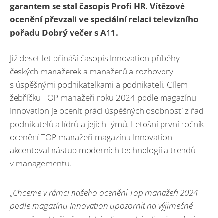
garantem se stal časopis Profi HR. Vítězové
ocenění převzali ve speciální relaci televizního
pořadu Dobrý večer s A11.
Již deset let přináší časopis Innovation příběhy
českých manažerek a manažerů a rozhovory
s úspěšnými podnikatelkami a podnikateli. Cílem
žebříčku TOP manažeři roku 2024 podle magazínu
Innovation je ocenit práci úspěšných osobností z řad
podnikatelů a lídrů a jejich týmů. Letošní první ročník
ocenění TOP manažeři magazínu Innovation
akcentoval nástup moderních technologií a trendů
v managementu.
„
Chceme v rámci našeho ocenění Top manažeři 2024
podle magazínu Innovation upozornit na výjimečné