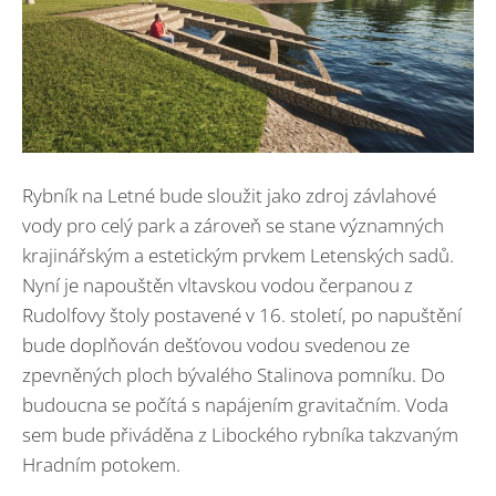
Rybník na Letné bude sloužit jako zdroj závlahové
vody pro celý park a zároveň se stane významných
krajinářským a estetickým prvkem Letenských sadů.
Nyní je napouštěn vltavskou vodou čerpanou z
Rudolfovy štoly postavené v 16. století, po napuštění
bude doplňován dešťovou vodou svedenou ze
zpevněných ploch bývalého Stalinova pomníku. Do
budoucna se počítá s napájením gravitačním. Voda
sem bude přiváděna z Libockého rybníka takzvaným
Hradním potokem.