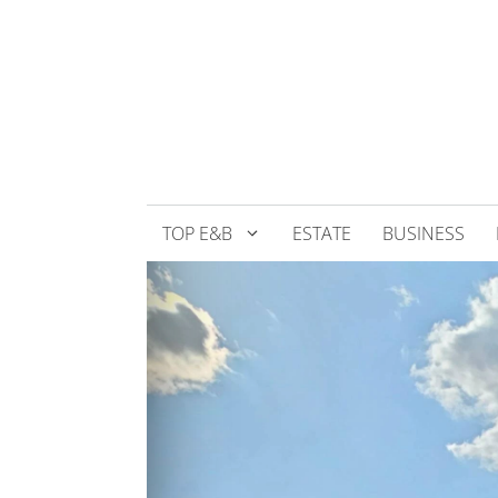
Přeskočit
na
obsah
TOP E&B
ESTATE
BUSINESS