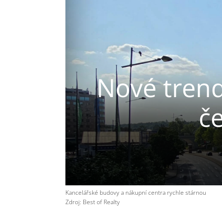
Nové trend
č
Kancelářské budovy a nákupní centra rychle stárnou
Zdroj: Best of Realty