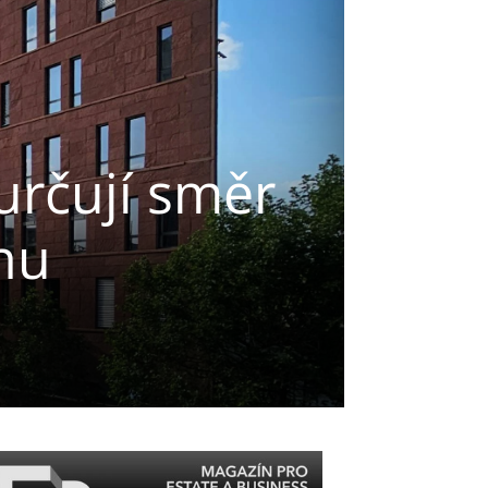
určují směr
hu