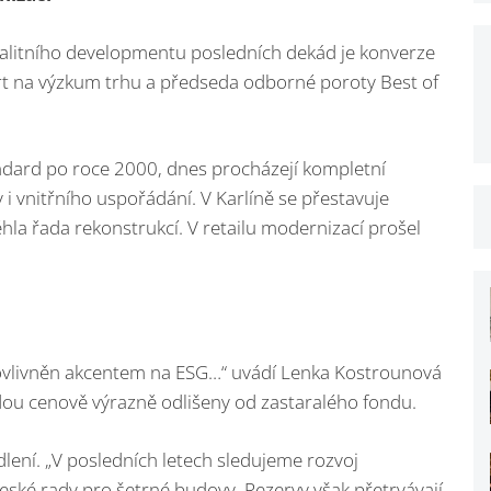
itního developmentu posledních dekád je konverze
rt na výzkum trhu a předseda odborné poroty Best of
ndard po roce 2000, dnes procházejí kompletní
i vnitřního uspořádání. V Karlíně se přestavuje
a řada rekonstrukcí. V retailu modernizací prošel
h ovlivněn akcentem na ESG…“ uvádí Lenka Kostrounová
ou cenově výrazně odlišeny od zastaralého fondu.
ydlení. „V posledních letech sledujeme rozvoj
ské rady pro šetrné budovy. Rezervy však přetrvávají