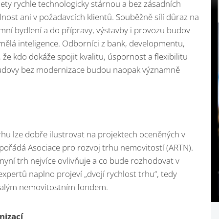
ety rychle technologicky stárnou a bez zásadních
lnost ani v požadavcích klientů. Souběžně sílí důraz na
emní bydlení a do přípravy, výstavby i provozu budov
umělá inteligence. Odborníci z bank, developmentu,
že kdo dokáže spojit kvalitu, úspornost a flexibilitu
 budovy bez modernizace budou naopak významně
rhu lze dobře ilustrovat na projektech oceněných v
 pořádá Asociace pro rozvoj trhu nemovitostí (ARTN).
nyní trh nejvíce ovlivňuje a co bude rozhodovat v
xpertů naplno projeví „dvojí rychlost trhu“, tedy
ralým nemovitostním fondem.
nizací