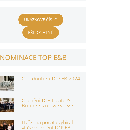
UKÁZKOVÉ ČÍSLO
PŘEDPLATNÉ
NOMINACE TOP E&B
Ohlédnutí za TOP EB 2024
Ocenění TOP Estate &
Business zná své vítěze
Hvězdná porota vybírala
vítěze ocenění TOP EB