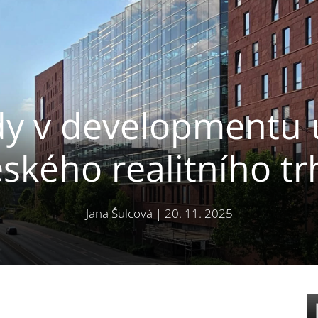
y v developmentu 
eského realitního tr
Jana Šulcová
|
20. 11. 2025