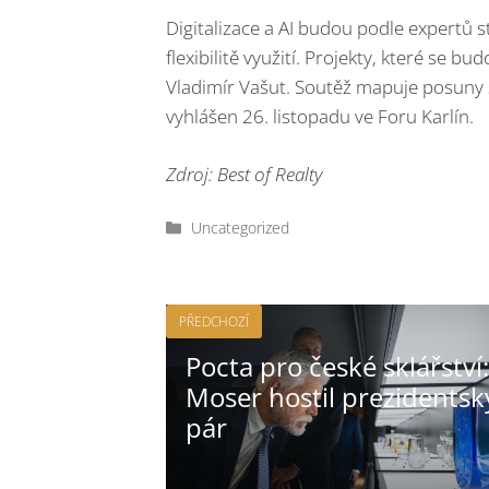
Digitalizace a AI budou podle expertů s
flexibilitě využití. Projekty, které se 
Vladimír Vašut. Soutěž mapuje posuny s
vyhlášen 26. listopadu ve Foru Karlín.
Zdroj: Best of Realty
Rubriky
Uncategorized
PŘEDCHOZÍ
Pocta pro české sklářství:
Moser hostil prezidentsk
pár