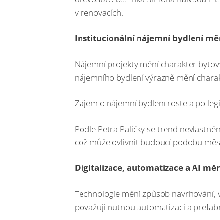
v renovacích.
Institucionální nájemní bydlení měn
Nájemní projekty mění charakter bytový
nájemního bydlení výrazně mění charak
Zájem o nájemní bydlení roste a po legi
Podle Petra Paličky se trend nevlastněn
což může ovlivnit budoucí podobu měs
Digitalizace, automatizace a AI mění
Technologie mění způsob navrhování, v
považuji nutnou automatizaci a prefabr