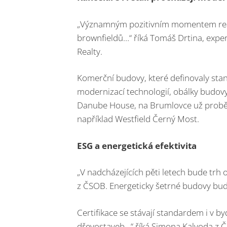
„Významným pozitivním momentem real
brownfieldů…“ říká Tomáš Drtina, expe
Realty.
Komerční budovy, které definovaly sta
modernizací technologií, obálky budovy 
Danube House, na Brumlovce už proběhl
například Westfield Černý Most.
ESG a energetická efektivita
„V nadcházejících pěti letech bude tr
z ČSOB. Energeticky šetrné budovy bud
Certifikace se stávají standardem i v b
dřevostaveb…“ říká Simona Kalvoda z Če