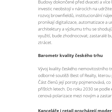
Budovy dokončené před dvaceti a více l
investic neobstojí v nárocích na udržite
rozvoj brownfieldů, institucionální náj
pronikají digitalizace, automatizace a 
architektury a výzkumu trhu se shodují, 
využití, bude zhodnocovat; zastaralé
ztrácet.
Barometr kvality českého trhu
Vývoj kvality českého nemovitostního t
odborné soutěži Best of Realty, kterou
Část členů její poroty pojmenovává, co 
příštích letech. Do roku 2030 se podle e
cenová polarizace mezi novým a zasta
Kanceláře i retail procházejí moder