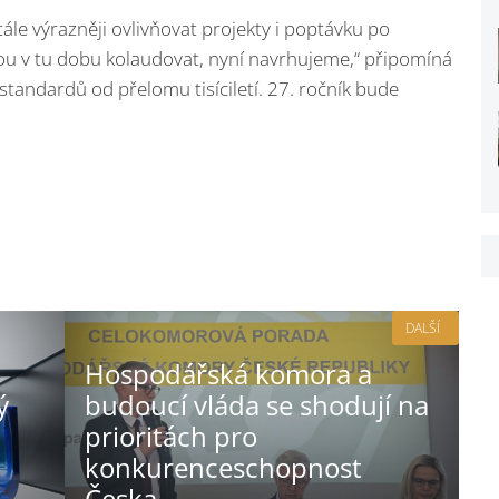
tále výrazněji ovlivňovat projekty i poptávku po
budou v tu dobu kolaudovat, nyní navrhujeme,“ připomíná
tandardů od přelomu tisíciletí. 27. ročník bude
DALŠÍ
Hospodářská komora a
ý
budoucí vláda se shodují na
prioritách pro
konkurenceschopnost
Česka