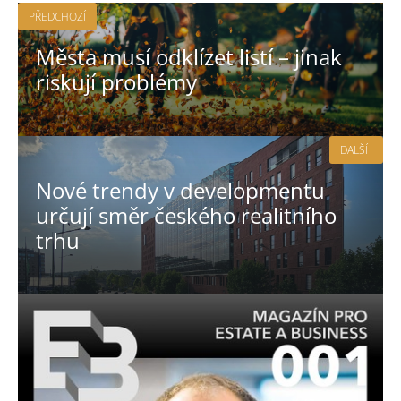
PŘEDCHOZÍ
Města musí odklízet listí – jinak
riskují problémy
DALŠÍ
Nové trendy v developmentu
určují směr českého realitního
trhu