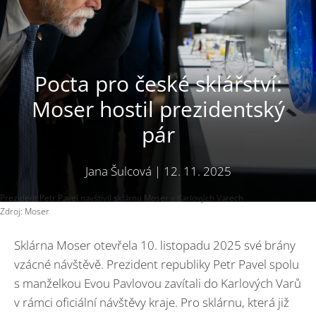
Pocta pro české sklářství:
Moser hostil prezidentský
pár
Jana Šulcová
|
12. 11. 2025
Prezident Petr Pavel navštívil sklárnu Moser v Karlových Varech
Zdroj: Moser
Sklárna Moser otevřela 10. listopadu 2025 své brány
vzácné návštěvě. Prezident republiky Petr Pavel spolu
s manželkou Evou Pavlovou zavítali do Karlových Varů
v rámci oficiální návštěvy kraje. Pro sklárnu, která již