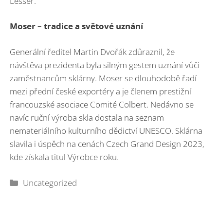
Lesser.
Moser – tradice a světové uznání
Generální ředitel Martin Dvořák zdůraznil, že
návštěva prezidenta byla silným gestem uznání vůči
zaměstnancům sklárny. Moser se dlouhodobě řadí
mezi přední české exportéry a je členem prestižní
francouzské asociace Comité Colbert. Nedávno se
navíc ruční výroba skla dostala na seznam
nemateriálního kulturního dědictví UNESCO. Sklárna
slavila i úspěch na cenách Czech Grand Design 2023,
kde získala titul Výrobce roku.
Rubriky
Uncategorized