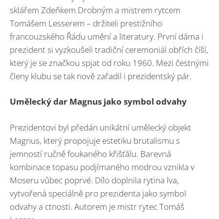
sklářem Zdeňkem Drobným a mistrem rytcem
Tomášem Lesserem – držiteli prestižního
francouzského Řádu umění a literatury. První dáma i
prezident si vyzkoušeli tradiční ceremoniál obřích číší,
který je se značkou spjat od roku 1960. Mezi čestnými
členy klubu se tak nově zařadil i prezidentský pár.
Umělecký dar Magnus jako symbol odvahy
Prezidentovi byl předán unikátní umělecký objekt
Magnus, který propojuje estetiku brutalismu s
jemností ručně foukaného křišťálu. Barevná
kombinace topasu podjímaného modrou vznikla v
Moseru vůbec poprvé. Dílo doplnila rytina lva,
vytvořená speciálně pro prezidenta jako symbol
odvahy a ctnosti. Autorem je mistr rytec Tomáš