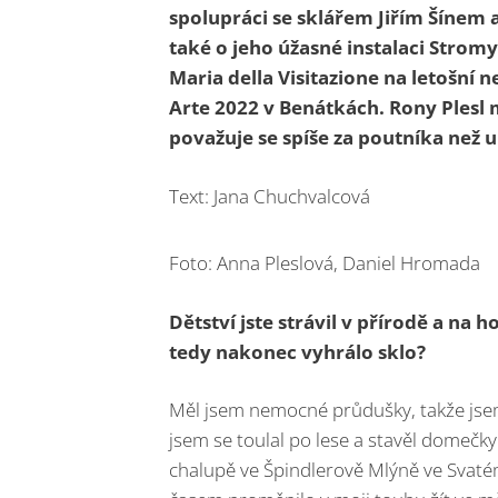
spolupráci se sklářem Jiřím Šínem a
také o jeho úžasné instalaci Strom
Maria della Visitazione na letošní
ne
Arte 2022 v Benátkách. Rony Plesl 
považuje se spíše za poutníka než 
Text: Jana Chuchvalcová
Foto: Anna Pleslová, Daniel Hromada
Dětství jste strávil v přírodě a na 
tedy nakonec vyhrálo sklo?
Měl jsem nemocné průdušky, takže jse
jsem se toulal po lese a stavěl domečky
chalupě ve Špindlerově Mlýně ve Svatém