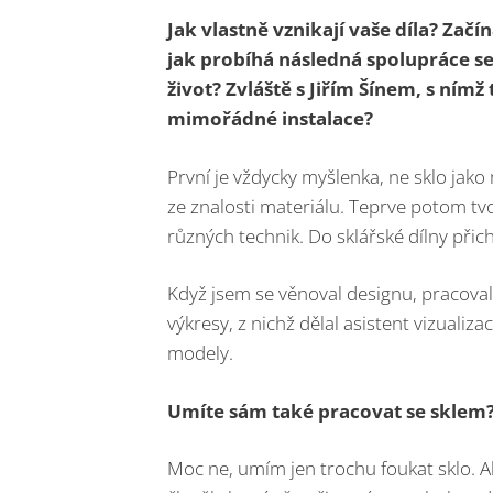
Jak vlastně vznikají vaše díla? Zač
jak probíhá následná spolupráce se
život? Zvláště s Jiřím Šínem, s ním
mimořádné instalace?
První je vždycky myšlenka, ne sklo jako
ze znalosti materiálu. Teprve potom tv
různých technik. Do sklářské dílny př
Když jsem se věnoval designu, pracoval
výkresy, z nichž dělal asistent vizuali
modely.
Umíte sám také pracovat se sklem
Moc ne, umím jen trochu foukat sklo. Al