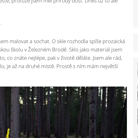
stě, protože jsem měl přírody dost. Dnes už to ale
?
sem malovat a sochat. O skle rozhodla spíše prozaická
kou školu v Železném Brodě. Sklo jako materiál jsem
 to, co znáte nejlépe, pak v životě děláte. Jsem ale rád,
lo, je až na druhé místě. Prostě s ním mám největší