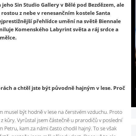
 jeho Sin Studio Gallery v Bělé pod Bezdězem, ale
y rostou z nebe v renesančním kostele Santa
jprestižnější přehlídce umění na světě
Biennale
miluje Komenského Labyrint světa a ráj srdce a
umělce.
horách a chtěl jste být původně hajným v lese. Proč
m musel být hodně v lese na čerstvém vzduchu. Proto
 z kůry. Vyrůstal jsem částečně u prarodičů v poslední
 Petru, kam za námi často chodil hajný. To se však