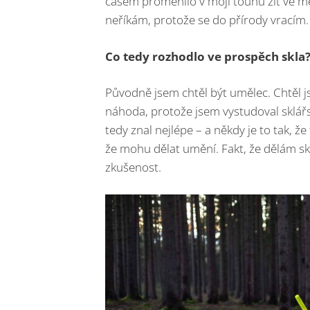
časem proměnilo v moji touhu žít ve mě
neříkám, protože se do přírody vracím.
Co tedy rozhodlo ve prospěch skla
Původně jsem chtěl být umělec. Chtěl j
náhoda, protože jsem vystudoval sklářs
tedy znal nejlépe – a někdy je to tak, že
že mohu dělat umění. Fakt, že dělám sk
zkušenost.