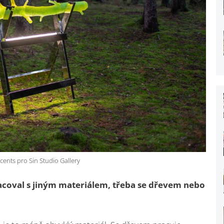
cents pro Sin Studio Gallery
racoval s jiným materiálem, třeba se dřevem nebo