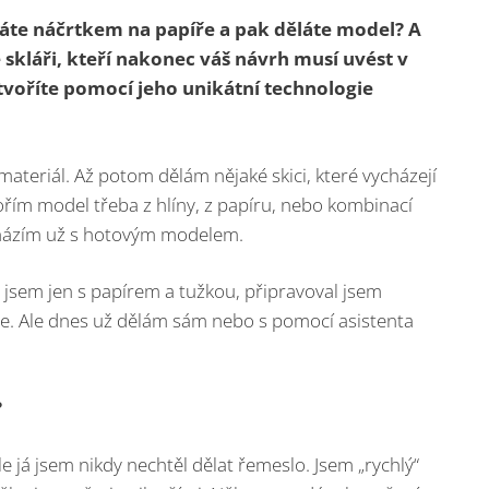
ínáte náčrtkem na papíře a pak děláte model? A
 skláři, kteří nakonec váš návrh musí uvést v
ž tvoříte pomocí jeho unikátní technologie
 materiál. Až potom dělám nějaké skici, které vycházejí
ořím model třeba z hlíny, z papíru, nebo kombinací
icházím už s hotovým modelem.
 jsem jen s papírem a tužkou, připravoval jsem
zace. Ale dnes už dělám sám nebo s pomocí asistenta
?
e já jsem nikdy nechtěl dělat řemeslo. Jsem „rychlý“