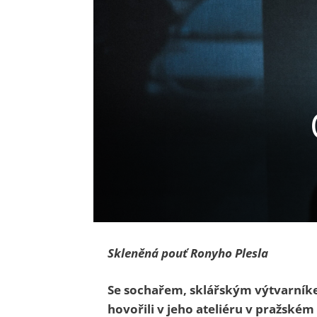
Skleněná pouť Ronyho Plesla
Se sochařem, sklářským výtvarník
hovořili v jeho ateliéru v pražské