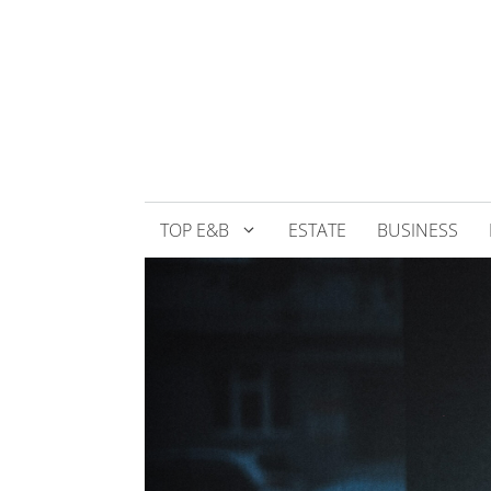
Přeskočit
na
obsah
TOP E&B
ESTATE
BUSINESS