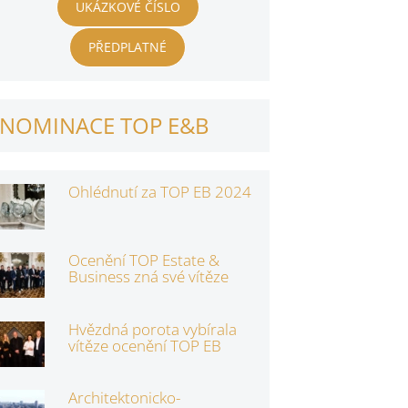
UKÁZKOVÉ ČÍSLO
PŘEDPLATNÉ
NOMINACE TOP E&B
Ohlédnutí za TOP EB 2024
Ocenění TOP Estate &
Business zná své vítěze
Hvězdná porota vybírala
vítěze ocenění TOP EB
Architektonicko-