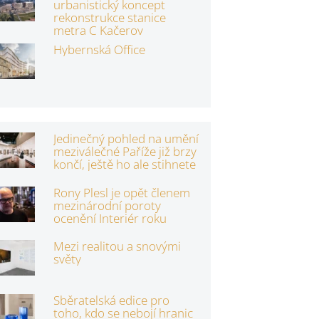
urbanistický koncept
rekonstrukce stanice
metra C Kačerov
Hybernská Office
Jedinečný pohled na umění
meziválečné Paříže již brzy
končí, ještě ho ale stihnete
Rony Plesl je opět členem
mezinárodní poroty
ocenění Interiér roku
Mezi realitou a snovými
světy
Sběratelská edice pro
toho, kdo se nebojí hranic