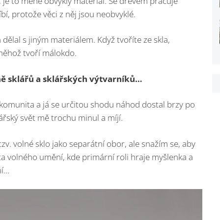
né“, je to méně obvyklý materiál. Se dřevem pracuje
íbí, protože věci z něj jsou neobvyklé.
dělal s jiným materiálem. Když tvoříte ze skla,
 něhož tvoří málokdo.
ně sklářů a sklářských výtvarníků…
á komunita a já se určitou shodu náhod dostal brzy po
ářský svět mě trochu minul a míjí.
v. volné sklo jako separátní obor, ale snažím se, aby
ta volného umění, kde primární roli hraje myšlenka a
ní…