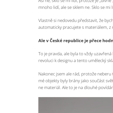
Asi ne, sklo se mi líbí, protože je „div
mnoho lidí, ale se sklem ne. Sklo se mi l
Vlastně si nedovedu představit, že bych 
automaticky pracujete s materiálem, z
Ale v České republice je přece hod
To je pravda, ale byla to vždy uzavřen
revoluci k designu a tento umělecký skl
Nakonec jsem ale rád, protože neberu tz
mé objekty byly brány jako součást svě
ne materiál. Ale to je na dlouhé povídá