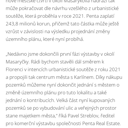
nové městské čtvrti v okolí Masarykova nádraží tak
může pokračovat dle návrhu vzešlého z urbanistické
soutěže, která proběhla v roce 2021. Penta zaplatí
243,8 milionů korun, přičemž tato částka může ještě
vzrůst v závislosti na výsledku projednání změny
územního plánu, které nyní probíhá.
„Nedávno jsme dokončili první fázi výstavby v okolí
Masaryčky. Rádi bychom stavěli dál směrem k
Florenci v intencích urbanistické soutěže z roku 2021
a propojili tak centrum města s Karlínem. Díky nákupu
pozemků můžeme nyní dokončit jednání s městem o
změně územního plánu pro tuto lokalitu a také
jednání o kontribucích. Velká část nyní kupovaných
pozemků se po vybudování ulic a veřejných prostor
stane majetkem města,“ říká Pavel Streblov, ředitel
pro komerční výstavbu společnosti Penta Real Estate.