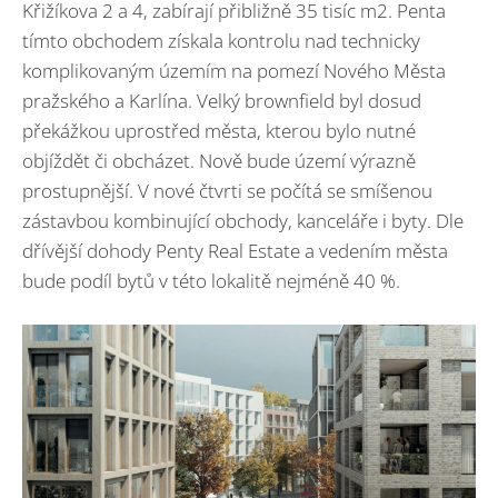
Křižíkova 2 a 4, zabírají přibližně 35 tisíc m2. Penta
tímto obchodem získala kontrolu nad technicky
komplikovaným územím na pomezí Nového Města
pražského a Karlína. Velký brownfield byl dosud
překážkou uprostřed města, kterou bylo nutné
objíždět či obcházet. Nově bude území výrazně
prostupnější. V nové čtvrti se počítá se smíšenou
zástavbou kombinující obchody, kanceláře i byty. Dle
dřívější dohody Penty Real Estate a vedením města
bude podíl bytů v této lokalitě nejméně 40 %.