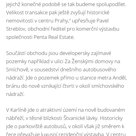
jejichž konečné podobě se tak budeme spolupodílet.
Velikost transakce pak ještě zvyšují historické
nemovitosti v centru Prahy,“ upřesňuje Pavel
Streblov, obchodní ředitel pro komerční výstavbu
společnosti Penta Real Estate.
Součástí obchodu jsou developersky zajímavé
pozemky například v ulici Za Ženskými domovy na
Smíchově, v sousedství dnešního autobusového
nádraží. Jde o pozemek přímo u stanice metra Anděl,
bránu do nově vznikající čtvrti v okolí smíchovského
nádraží.
V Karlíně jde o atraktivní území na nově budovaném
nábřeží, v těsné blízkosti Štvanické lávky. Historicky
jde o parkoviště autobusů, v okolí však již směrem k
řece převažuje luxusní rezidenční výstavba. V centru