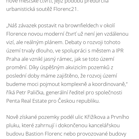
nové městské čtvrti, jejíž podobu předurčila
urbanistická soutěž Florenc21.
„Náš závazek postavit na brownfieldech v okolí
Florence novou moderní čtvrť už není jen vzdálenou
vizí, ale reálným plánem. Debaty o rozvoji tohoto
území trvaly dlouho, ve spolupráci s městem a IPR
Praha ale vznikl jasný rámec, jak se toto území
promění. Díky úspěšným akvizicím pozemků z
poslední doby máme zajištěno, že rozvoj území
budeme moci pojmout komplexně a koordinovaně,“
říká Petr Palička, generální ředitel pro společnosti
Penta Real Estate pro Českou republiku.
Nově získané pozemky podél ulic Křižíkova a Prvního
pluku, které zahrnují i dokončenou kancelářskou
budovu Bastion Florenc nebo provozované budovy