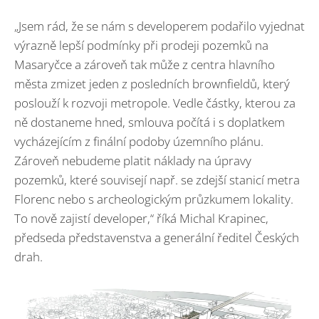
„Jsem rád, že se nám s developerem podařilo vyjednat
výrazně lepší podmínky při prodeji pozemků na
Masaryčce a zároveň tak může z centra hlavního
města zmizet jeden z posledních brownfieldů, který
poslouží k rozvoji metropole. Vedle částky, kterou za
ně dostaneme hned, smlouva počítá i s doplatkem
vycházejícím z finální podoby územního plánu.
Zároveň nebudeme platit náklady na úpravy
pozemků, které souvisejí např. se zdejší stanicí metra
Florenc nebo s archeologickým průzkumem lokality.
To nově zajistí developer,“ říká Michal Krapinec,
předseda představenstva a generální ředitel Českých
drah.