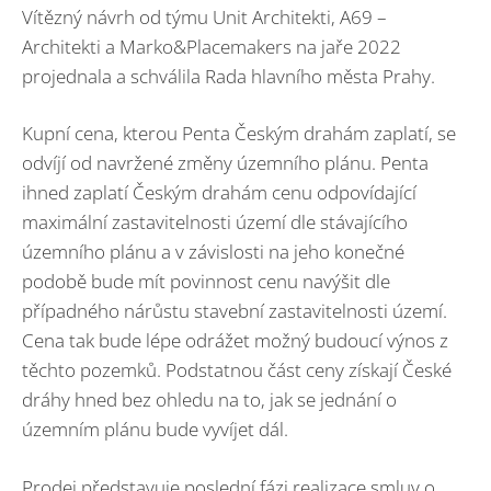
Vítězný návrh od týmu Unit Architekti, A69 –
Architekti a Marko&Placemakers na jaře 2022
projednala a schválila Rada hlavního města Prahy.
Kupní cena, kterou Penta Českým drahám zaplatí, se
odvíjí od navržené změny územního plánu. Penta
ihned zaplatí Českým drahám cenu odpovídající
maximální zastavitelnosti území dle stávajícího
územního plánu a v závislosti na jeho konečné
podobě bude mít povinnost cenu navýšit dle
případného nárůstu stavební zastavitelnosti území.
Cena tak bude lépe odrážet možný budoucí výnos z
těchto pozemků. Podstatnou část ceny získají České
dráhy hned bez ohledu na to, jak se jednání o
územním plánu bude vyvíjet dál.
Prodej představuje poslední fázi realizace smluv o