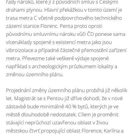
řady nároků, které jí z původních smluv s Českými
drahami plynou. Hlavní překážkou v tomto území je
trasa metra C včetně podpovrchového technického
zázemí stanice Florenc. Penta proto oproti
původnímu smluvnímu nároku vůči ČD ponese sama
vícenáklady spojené s existencí metra jako jsou
vibroizolace a případné částečné přemostění zařízení
metra. Převezme také veškeré výdaje spojené
například s archeologickým průzkumem lokality a
změnou územního plánu.
Projednání změny územního plánu probíhá již několik
let. Magistrát se s Pentou již dříve dohodl, že v nové
zástavbě bude minimálně 40 % bytů, kterých je ve
městě dlouhodobě nedostatek. Cílem je proměnit
stávající neprůchozí uzavřenou oblast v živou
městskou čtvrť propojující oblast Florence, Karlína a